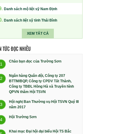
9.
Danh sách mộ liệt sỹ Nam Định
0.
Danh sách liệt sỹ tỉnh Thái Bình
XEM TẤT CẢ
N TỨC ĐỌC NHIỀU
Chào bạn đọc của Trường Sơn
1
Ngân hàng Quân đội, Công ty 207
2
BTTM/BQP, Công ty CPDV Tất Thành,
Công ty TBĐL Hồng Hà và Truyền hình
QPVN thăm Hội TSVN
Hội nghị Ban Thường vụ Hội TSVN Quý III
3
năm 2017
Hội Trường Sơn
4
Khai mạc Đại hội đại biểu Hội TS Bắc
5