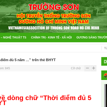
 – NGHỆ THUẬT TS
CHÍNH TRỊ - KINH TẾ - XÃ HỘI
GƯƠNG SÁNG TRƯỜ
 điểm đủ 5 năm …” trên thẻ BHYT
C
em: 845
Cỡ chữ
về dòng chữ “Thời điểm đủ 5
YT