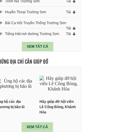
Trinh Nữ Trường Sơn
Tải
Huyền Thoại Trường Sơn
Tải
Bài Ca Hội Truyền Thống Trường Sơn
Tải
Tiếng Hát mở đường Trường Sơn
Tải
XEM TẤT CẢ
HỮNG ĐỊA CHỈ CẦN GIÚP ĐỠ
g hộ các địa
Hãy giúp đỡ hội viên
ương bị bão lũ
Lê Công Bòng, Khánh
Hòa
XEM TẤT CẢ