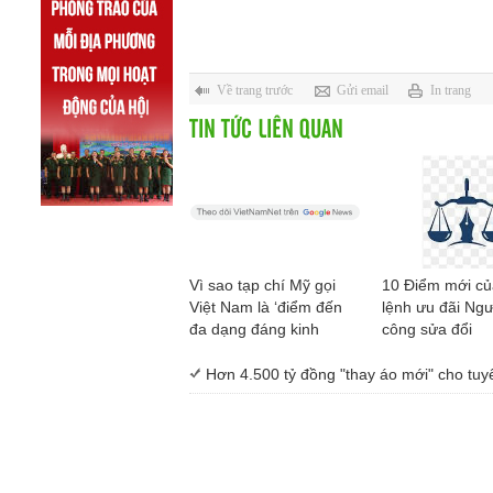
Về trang trước
Gửi email
In trang
TIN TỨC LIÊN QUAN
Vì sao tạp chí Mỹ gọi
10 Điểm mới c
Việt Nam là ‘điểm đến
lệnh ưu đãi Ngư
đa dạng đáng kinh
công sửa đổi
ngạc’?
Hơn 4.500 tỷ đồng "thay áo mới" cho tu