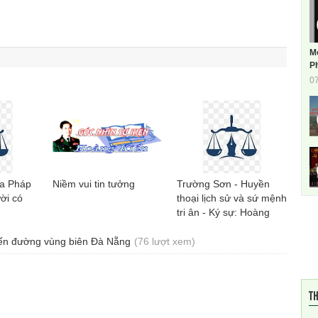
M
Ph
0
ủa Pháp
Niềm vui tin tưởng
Trường Sơn - Huyền
ời có
thoại lịch sử và sứ mệnh
tri ân - Ký sự: Hoàng
Quốc Huy
yến đường vùng biên Đà Nẵng
(76 lượt xem)
TH