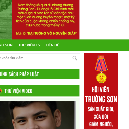
NG SƠN
THƯ VIỆN TS
LIÊN HỆ
HÍNH SÁCH PHÁP LUẬT
THƯ VIỆN VIDEO