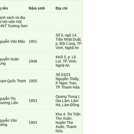
ọ tên
Năm sinh
Địa chỉ
anh sách và địa
ỉ hội viên Hội
HNT Trường Sơn
Số 9, ngõ 14,
Trần Nhật Duật,
guyễn Văn Mão
1951
p. Đội Cung, TP.
Vinh, Nghệ An
Khối 5, p. Lê
guyễn Xuân
1949
Lợi, TP. Vinh,
ung
Nghệ An
Số 03/23
Nguyễn Thiếp,
hạm Quốc Thịnh
1955
P. Ngọc Trạo,
TP. Thanh Háa
Quang Trung I,
guyễn Thị
1953
Gia Lâm, Lâm
hương Liên
Hà, Lâm Đồng
Khu 4, Thị Trấn
Thọ Xuân,
guyễn Văn
1953
huyện Thọ
hống.
Xuân, Thanh
Hóa.