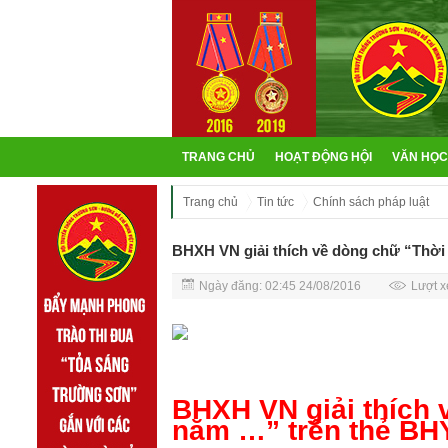
TRANG CHỦ
HOẠT ĐỘNG HỘI
VĂN HỌC
Trang chủ
Tin tức
Chính sách pháp luật
BHXH VN giải thích về dòng chữ “Thời
Ngày đăng: 02:45 24/08/2016
Lượt x
BHXH VN giải thích 
năm …” trên thẻ BH