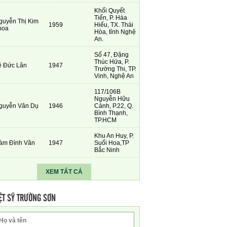
Khối Quyết
Tiến, P. Hàa
guyễn Thị Kim
1959
Hiếu, TX. Thái
hoa
Hòa, tỉnh Nghệ
An.
Số 47, Đặng
Thúc Hứa, P.
ê Đức Lân
1947
Trường Thi, TP.
Vinh, Nghệ An
117/106B
Nguyễn Hữu
guyễn Văn Dụ
1946
Cảnh, P.22, Q.
Bình Thạnh,
TP.HCM
Khu An Huy, P.
àm Đình Văn
1947
Suối Hoa,TP
Bắc Ninh
XEM TẤT CẢ
ỆT SỸ TRƯỜNG SƠN