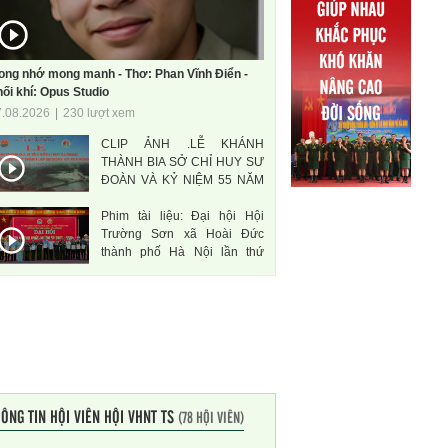
ong nhớ mong manh - Thơ: Phan Vĩnh Điển -
ối khí: Opus Studio
7.08.2026
|
230 lượt xem
CLIP ẢNH .LỄ KHÁNH
THÀNH BIA SỞ CHỈ HUY SƯ
ĐOÀN VÀ KỶ NIỆM 55 NĂM
THÀNH LẬP SƯ ĐOÀN 471
Phim tài liệu: Đại hội Hội
ANH HÙNG
Trường Sơn xã Hoài Đức
thành phố Hà Nội lần thứ
nhất, nhiệm kì 2026-2031
ÔNG TIN HỘI VIÊN HỘI VHNT TS
(78 HỘI VIÊN)