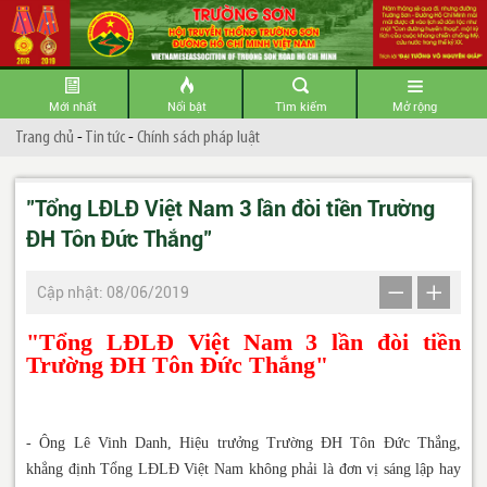
Mới nhất
Nổi bật
Tìm kiếm
Mở rộng
Trang chủ
-
Tin tức
-
Chính sách pháp luật
"Tổng LĐLĐ Việt Nam 3 lần đòi tiền Trường
ĐH Tôn Đức Thắng"
Cập nhật: 08/06/2019
"Tổng LĐLĐ Việt Nam 3 lần đòi tiền
Trường ĐH Tôn Đức Thắng"
- Ông Lê Vinh Danh, Hiệu trưởng Trường ĐH Tôn Đức Thắng,
khẳng định Tổng LĐLĐ Việt Nam không phải là đơn vị sáng lập hay