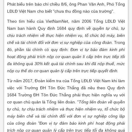
Phát biểu trên báo chí chiều 8/6, ông Phan Văn Anh, Phó Tổng
LĐLĐ Việt Nam cho biết "chưa thu đồng nào của trường".
Theo tìm hiểu của VietNamNet, năm 2006 Tổng LĐLĐ Việt
Nam ban hành Quy định 1684 quy định
về quyền tự chủ, tự
chịu trách nhiệm về thực hiện nhiệm vụ, tổ chức bộ máy, biên
chế và tài chính đối với đơn vị sự nghiệp của công đoàn.
Trong
đó, phần tài chính có quy định:
Đơn vị tự bảo đảm kinh phí
hoạt động phải trích nộp cơ quan quản lí cấp trên trực tiếp tối
đa không quá 30% kết quả tài chính sau khi đã nộp thuế, mức
nộp cụ thể do cơ quan quản lý cấp trên trực tiếp quyết định.
Từ năm 2017, Đoàn kiểm tra của Tổng LĐLĐ Việt Nam khi làm
việc với Trường ĐH Tôn Đức Thắng đã nêu theo Quy định
1684 Trường ĐH Tôn Đức Thắng phải thực hiện nghĩa vụ với
cơ quan chủ quản là Tổng liên đoàn. "
Tổng liên đoàn về quyền
tự chủ, tự chịu trách nhiệm và thực hiện nhiệm vụ, tổ chức bộ
máy biên chế và tài chính đối với đơn vị sự nghiệp công lập
của công đoàn "Đơn vị tự đảm bảo kinh phí hoạt động phải
trích nộp cơ quan quản lý cấp trên trực tiếp tối đa không quá