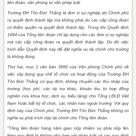
liên đoàn, văn phòng tư vấn pháp luật.
Trường ĐH Tôn Đức Thắng là đơn vị sự nghiệp do Chính phủ
ra quyết định thành lập mà không phải do các cấp công đoàn
có thẩm quyền ra quyết định thành lập. Trong khi Quyết định
1684 của Tổng liên đoàn chỉ áp dụng cho các đơn vị sự nghiệp
mà các cấp công đoàn ra quyết định thành lập. Do đó việc
trích dẫn Quyết định này để đặt nghĩa vụ tài chính cho trường
là không đúng.
Thứ hai, mục 2 văn bản 3995 của Văn phòng Chính phủ về
việc xây dựng quy chế tổ chức và hoạt động của Trường ĐH
Tôn Đức Thắng có quy định, không chuyển các thu nhập của
trường (học phí, các tài trợ khác, khoản thu từ hợp đồng
nghiên cứu khoa học, dịch vụ, biếu tặng) cho Tổng LĐLĐ Việt
Nam hoặc bất kỳ tổ chức, các nhân nào ngoài trường. Với quy
định này của Chính phủ, Trường ĐH Tôn Đức Thắng không có
nghĩa vụ phải trích nộp tài chính cho Tổng liên đoàn.
"Tổng liên đoàn hàng năm giao nộp nhiệm vụ phải nộp lên
theo quy định là không phù hợp với pháp luật và cac quy định