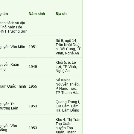
ọ tên
Năm sinh
Địa chỉ
anh sách và địa
ỉ hội viên Hội
HNT Trường Sơn
Số 9, ngõ 14,
Trần Nhật Duật,
guyễn Văn Mão
1951
p. Đội Cung, TP.
Vinh, Nghệ An
Khối 5, p. Lê
guyễn Xuân
1949
Lợi, TP. Vinh,
ung
Nghệ An
Số 03/23
Nguyễn Thiếp,
hạm Quốc Thịnh
1955
P. Ngọc Trạo,
TP. Thanh Háa
Quang Trung I,
guyễn Thị
1953
Gia Lâm, Lâm
hương Liên
Hà, Lâm Đồng
Khu 4, Thị Trấn
Thọ Xuân,
guyễn Văn
1953
huyện Thọ
hống.
Xuân, Thanh