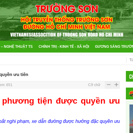
 – NGHỆ THUẬT TS
CHÍNH TRỊ - KINH TẾ - XÃ HỘI
GƯƠNG SÁNG TRƯỜ
quyền ưu tiên
C
em: 651
Cỡ chữ
u phương tiện được quyền ưu
i bắt nghi phạm, xe dẫn đường được hưởng đặc quyền ưu