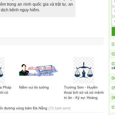
iêm trọng an ninh quốc gia và trật tự, an
, dịch bệnh nguy hiểm.
0
0
0
c
0
ủa Pháp
Niềm vui tin tưởng
Trường Sơn - Huyền
0
ời có
thoại lịch sử và sứ mệnh
0
tri ân - Ký sự: Hoàng
Quốc Huy
0
yến đường vùng biên Đà Nẵng
(72 lượt xem)