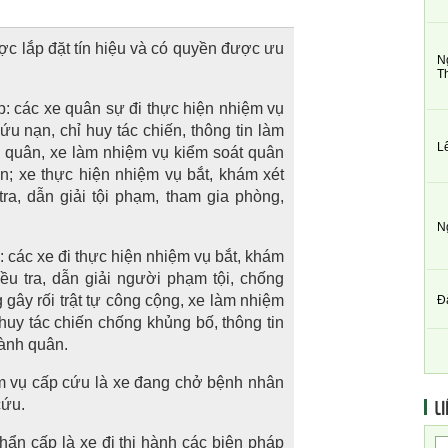
ợc lắp đặt tín hiệu và có quyền được ưu
N
T
: các xe quân sự đi thực hiện nhiệm vụ
ứu nạn, chỉ huy tác chiến, thông tin làm
L
h quân, xe làm nhiệm vụ kiểm soát quân
n; xe thực hiện nhiệm vụ bắt, khám xét
ra, dẫn giải tội phạm, tham gia phòng,
N
 các xe đi thực hiện nhiệm vụ bắt, khám
ều tra, dẫn giải người phạm tội, chống
g gây rối trật tự công cộng, xe làm nhiệm
Đ
 huy tác chiến chống khủng bố, thông tin
hành quân.
m vụ cấp cứu là xe đang chở bệnh nhân
LI
cứu.
khẩn cấp là xe đi thi hành các biện pháp