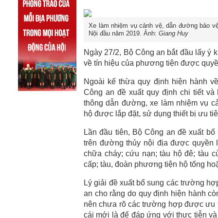
Xe làm nhiệm vụ cảnh vệ, dẫn đường bảo vệ 
Nội đầu năm 2019. Ảnh:
Giang Huy
Ngày 27/2, Bộ Công an bắt đầu lấy ý 
về tín hiệu của phương tiện được quyề
Ngoài kế thừa quy định hiện hành về
Công an đề xuất quy định chi tiết và
thông dẫn đường, xe làm nhiệm vụ c
hộ được lắp đặt, sử dụng thiết bị ưu tiê
Lần đầu tiên, Bộ Công an đề xuất bổ
trên đường thủy nội địa được quyền lắ
chữa cháy; cứu nạn; tàu hộ đê; tàu 
cấp; tàu, đoàn phương tiện hộ tống h
Lý giải đề xuất bổ sung các trường hợ
an cho rằng do quy định hiện hành cò
nên chưa rõ các trường hợp được ưu t
cái mới là để đáp ứng với thực tiễn và