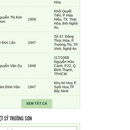
Hóa.
Khối Quyết
Tiến, P. Hàa
guyễn Thị Kim
1959
Hiếu, TX. Thái
hoa
Hòa, tỉnh Nghệ
An.
Số 47, Đặng
Thúc Hứa, P.
ê Đức Lân
1947
Trường Thi, TP.
Vinh, Nghệ An
117/106B
Nguyễn Hữu
guyễn Văn Dụ
1946
Cảnh, P.22, Q.
Bình Thạnh,
TP.HCM
Khu An Huy, P.
àm Đình Văn
1947
Suối Hoa,TP
Bắc Ninh
XEM TẤT CẢ
ỆT SỸ TRƯỜNG SƠN