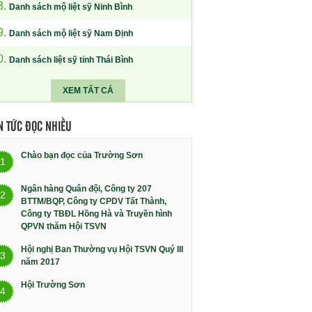
8.
Danh sách mộ liệt sỹ Ninh Bình
9.
Danh sách mộ liệt sỹ Nam Định
0.
Danh sách liệt sỹ tỉnh Thái Bình
XEM TẤT CẢ
N TỨC ĐỌC NHIỀU
Chào bạn đọc của Trường Sơn
1
Ngân hàng Quân đội, Công ty 207
2
BTTM/BQP, Công ty CPDV Tất Thành,
Công ty TBĐL Hồng Hà và Truyền hình
QPVN thăm Hội TSVN
Hội nghị Ban Thường vụ Hội TSVN Quý III
3
năm 2017
Hội Trường Sơn
4