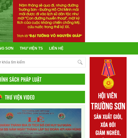
NG SƠN
THƯ VIỆN TS
LIÊN HỆ
HÍNH SÁCH PHÁP LUẬT
THƯ VIỆN VIDEO