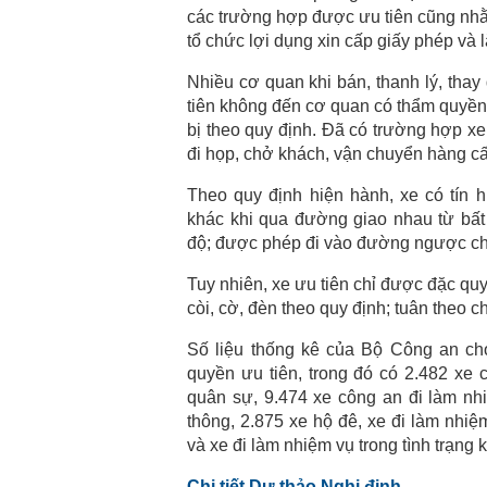
các trường hợp được ưu tiên cũng nhằ
tổ chức lợi dụng xin cấp giấy phép và l
Nhiều cơ quan khi bán, thanh lý, tha
tiên không đến cơ quan có thẩm quyền đ
bị theo quy định. Đã có trường hợp x
đi họp, chở khách, vận chuyển hàng c
Theo quy định hiện hành, xe có tín 
khác khi qua đường giao nhau từ bất
độ; được phép đi vào đường ngược ch
Tuy nhiên, xe ưu tiên chỉ được đặc quy
còi, cờ, đèn theo quy định; tuân theo c
Số liệu thống kê của Bộ Công an ch
quyền ưu tiên, trong đó có 2.482 xe
quân sự, 9.474 xe công an đi làm nh
thông, 2.875 xe hộ đê, xe đi làm nhiệ
và xe đi làm nhiệm vụ trong tình trạng 
Chi tiết Dự thảo Nghị định.