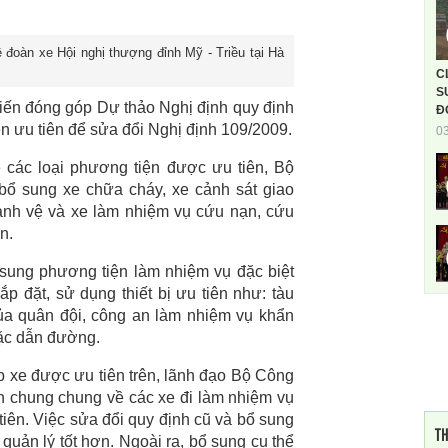
đoàn xe Hội nghị thượng đỉnh Mỹ - Triều tại Hà
C
S
kiến đóng góp Dự thảo Nghị định quy định
Đ
n ưu tiên để sửa đổi Nghị định 109/2009.
0
 các loại phương tiện được ưu tiên, Bộ
 bổ sung xe chữa cháy, xe cảnh sát giao
ảnh vệ và xe làm nhiệm vụ cứu nạn, cứu
n.
 sung phương tiện làm nhiệm vụ đặc biệt
p đặt, sử dụng thiết bị ưu tiên như: tàu
của quân đội, công an làm nhiệm vụ khẩn
oặc dẫn đường.
p xe được ưu tiên trên, lãnh đạo Bộ Công
n chung chung về các xe đi làm nhiệm vụ
iên. Việc sửa đổi quy định cũ và bổ sung
TH
 quản lý tốt hơn. Ngoài ra, bổ sung cụ thể