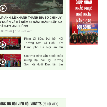
LIP ẢNH .LỄ KHÁNH THÀNH BIA SỞ CHỈ HUY
Ư ĐOÀN VÀ KỶ NIỆM 55 NĂM THÀNH LẬP SƯ
OÀN 471 ANH HÙNG
3.08.2026
|
166 lượt xem
Phim tài liệu: Đại hội Hội
Trường Sơn xã Hoài Đức
thành phố Hà Nội lần thứ
nhất, nhiệm kì 2026-2031
Chương trình văn nghệ chào
mừng Đại hội Hội Trường
Sơn xã Hoài Đức lần thứ
nhất, nhiệm kì 2026-2031
ÔNG TIN HỘI VIÊN HỘI VHNT TS
(78 HỘI VIÊN)