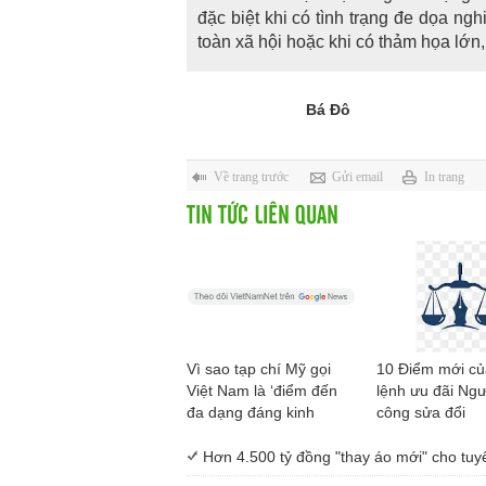
đặc biệt khi có tình trạng đe dọa ngh
toàn xã hội hoặc khi có thảm họa lớn
Bá Đô
Về trang trước
Gửi email
In trang
TIN TỨC LIÊN QUAN
Vì sao tạp chí Mỹ gọi
10 Điểm mới c
Việt Nam là ‘điểm đến
lệnh ưu đãi Ngư
đa dạng đáng kinh
công sửa đổi
ngạc’?
Hơn 4.500 tỷ đồng "thay áo mới" cho tu