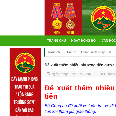
TRANG CHỦ
HOẠT ĐỘNG HỘI
VĂN HỌC
Trang chủ
Tin tức
Chính sách pháp luật
Đề xuất thêm nhiều phương tiện được 
Ngày đăng: 03:25 27/02/2020
Lượt x
Đề xuất thêm nhiề
tiên
Bộ Công an đề xuất xe tuần tra, xe đ
tiên khi tham gia giao thông.