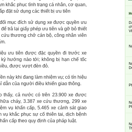
m khắc phục tình trạng cá nhân, cơ quan,
ắp đặt sử dụng các thiết bị ưu tiên
H
y đổi mục đích sử dụng xe được quyền ưu
D
ch
ể trả lại giấy phép ưu tiên và gỡ bỏ thiết
V
e cứu thương chở cán bộ, công nhân viên
ấm.
N
hiệu ưu tiên được đặc quyền đi trước xe
 kỳ hướng nào tới; không bị hạn chế tốc
N
iều, được vượt đèn đỏ.
D
ền này khi đang làm nhiệm vụ; có tín hiệu
hỉ dẫn của người điều khiển giao thông.
P
o thấy, cả nước có trên 23.900 xe được
 chữa cháy, 3.387 xe cứu thương, 299 xe
N
P
iệm vụ khẩn cấp, 5.465 xe cảnh sát giao
m vụ khắc phục sự cố thiên tai, dịch bệnh
khẩn cấp theo quy định của pháp luật.
N
T