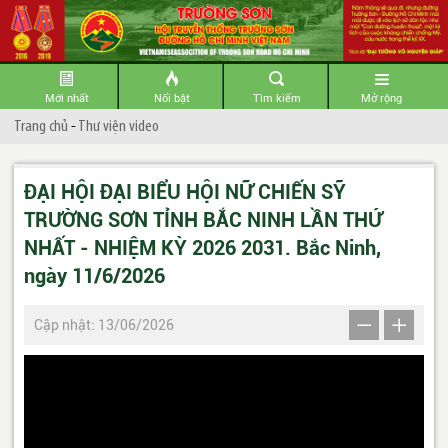
Mới nhất
Nổi bật
Tìm kiếm
Mở rộng
Trang chủ
-
Thư viện video
ĐẠI HỘI ĐẠI BIỂU HỘI NỮ CHIẾN SỸ
TRƯỜNG SƠN TỈNH BẮC NINH LẦN THỨ
NHẤT - NHIỆM KỲ 2026 2031. Bắc Ninh,
ngày 11/6/2026
Cập nhật: 13/06/2026