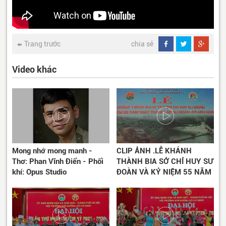
Trang trước
chia sẻ
Video khác
Mong nhớ mong manh -
CLIP ẢNH .LỄ KHÁNH
Thơ: Phan Vĩnh Điển - Phối
THÀNH BIA SỞ CHỈ HUY SƯ
khí: Opus Studio
ĐOÀN VÀ KỶ NIỆM 55 NĂM
THÀNH LẬP SƯ ĐOÀN 471
ANH HÙNG