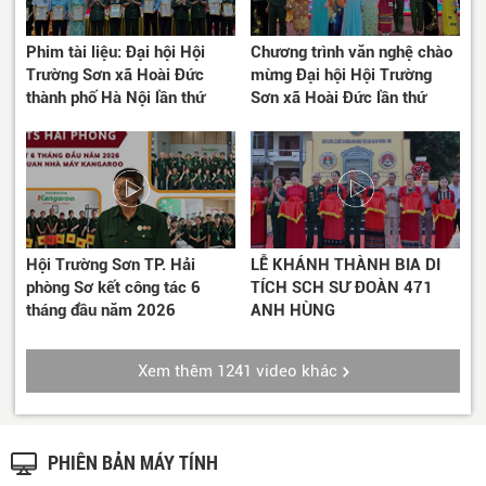
Phim tài liệu: Đại hội Hội
Chương trình văn nghệ chào
Trường Sơn xã Hoài Đức
mừng Đại hội Hội Trường
thành phố Hà Nội lần thứ
Sơn xã Hoài Đức lần thứ
nhất, nhiệm kì 2026-2031
nhất, nhiệm kì 2026-2031
Hội Trường Sơn TP. Hải
LỄ KHÁNH THÀNH BIA DI
phòng Sơ kết công tác 6
TÍCH SCH SƯ ĐOÀN 471
tháng đầu năm 2026
ANH HÙNG
Xem thêm 1241 video khác
PHIÊN BẢN MÁY TÍNH