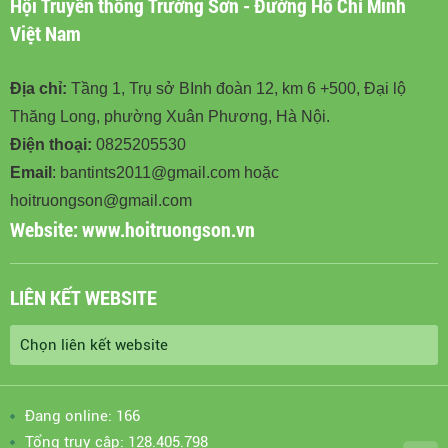
Hội Truyền thống Trường Sơn - Đường Hồ Chí Minh
Việt Nam
Địa chỉ:
Tầng 1, Trụ sở BInh đoàn 12, km 6 +500, Đại lộ
Thăng Long, phường Xuân Phương, Hà Nội.
Điện thoại:
0825205530
Email
: bantints2011@gmail.com hoặc
hoitruongson@gmail.com
Website:
www.hoitruongson.vn
LIÊN KẾT WEBSITE
Đang online: 166
Tổng truy cập: 128.405.798