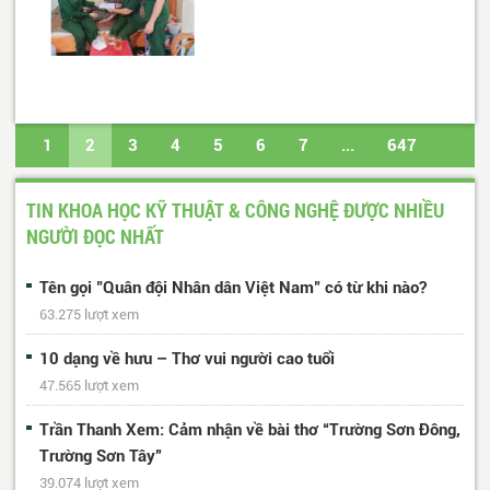
1
2
3
4
5
6
7
...
647
648
Trang cuối
TIN KHOA HỌC KỸ THUẬT & CÔNG NGHỆ ĐƯỢC NHIỀU
NGƯỜI ĐỌC NHẤT
Tên gọi "Quân đội Nhân dân Việt Nam" có từ khi nào?
63.275 lượt xem
10 dạng về hưu – Thơ vui người cao tuổi
47.565 lượt xem
Trần Thanh Xem: Cảm nhận về bài thơ “Trường Sơn Đông,
Trường Sơn Tây”
39.074 lượt xem