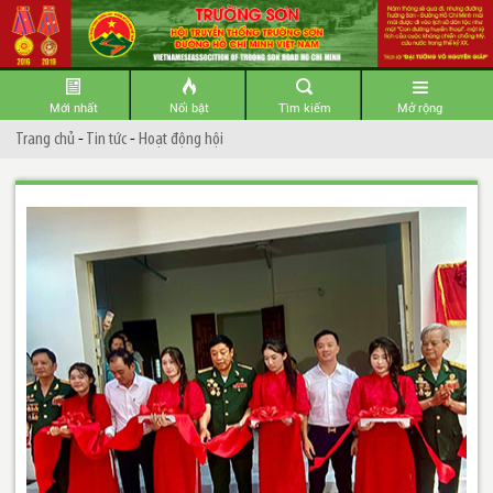
Mới nhất
Nổi bật
Tìm kiếm
Mở rộng
Trang chủ
-
Tin tức
-
Hoạt động hội