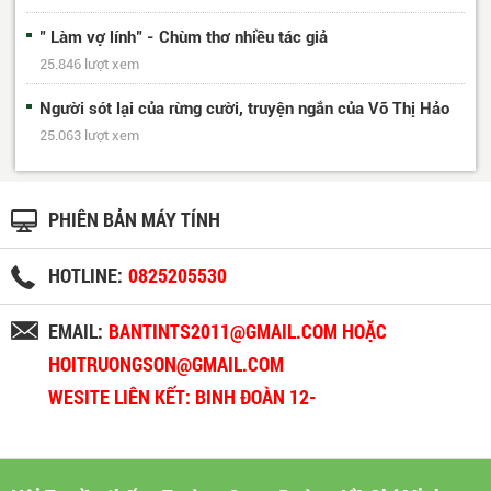
" Làm vợ lính" - Chùm thơ nhiều tác giả
25.846 lượt xem
Người sót lại của rừng cười, truyện ngắn của Võ Thị Hảo
25.063 lượt xem
PHIÊN BẢN MÁY TÍNH
HOTLINE:
0825205530
EMAIL:
BANTINTS2011@GMAIL.COM HOẶC
HOITRUONGSON@GMAIL.COM
WESITE LIÊN KẾT: BINH ĐOÀN 12-
BINHDOAN12.VN