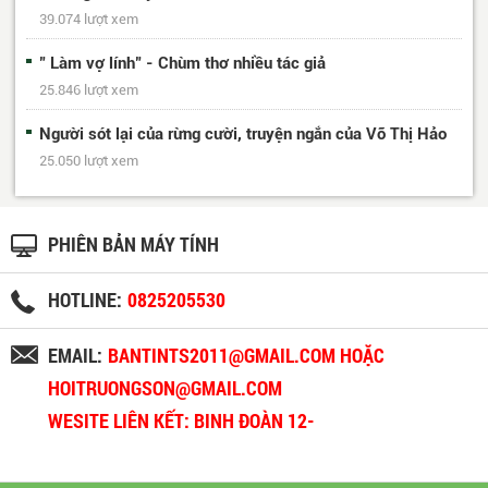
39.074 lượt xem
" Làm vợ lính" - Chùm thơ nhiều tác giả
25.846 lượt xem
Người sót lại của rừng cười, truyện ngắn của Võ Thị Hảo
25.050 lượt xem
PHIÊN BẢN MÁY TÍNH
HOTLINE:
0825205530
EMAIL:
BANTINTS2011@GMAIL.COM HOẶC
HOITRUONGSON@GMAIL.COM
WESITE LIÊN KẾT: BINH ĐOÀN 12-
BINHDOAN12.VN