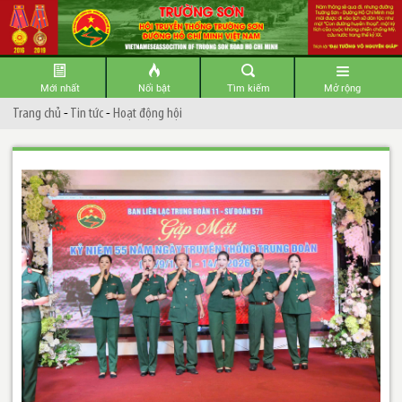
Mới nhất
Nổi bật
Tìm kiếm
Mở rộng
Trang chủ
-
Tin tức
-
Hoạt động hội