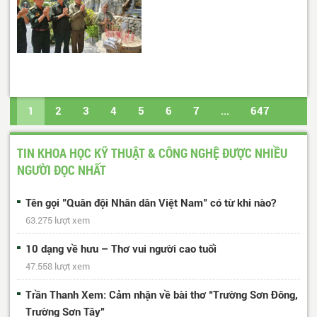
1
2
3
4
5
6
7
...
647
648
Trang cuối
TIN KHOA HỌC KỸ THUẬT & CÔNG NGHỆ ĐƯỢC NHIỀU
NGƯỜI ĐỌC NHẤT
Tên gọi "Quân đội Nhân dân Việt Nam" có từ khi nào?
63.275 lượt xem
10 dạng về hưu – Thơ vui người cao tuổi
47.558 lượt xem
Trần Thanh Xem: Cảm nhận về bài thơ “Trường Sơn Đông,
Trường Sơn Tây”