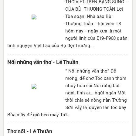
THƠ VIẾT TRÊN BÁNG SÚNG -
CỦA BÙI THƯỢNG TOẢN Lời
Tòa soạn: Nhà báo Bùi
Thượng Toản - hội viên TS
hôm nay - ngày xưa là một
người lính của E19-F968 quân
tình nguyện Việt Lào của Bộ đội Trường...
Nối những vần thơ - Lê Thuần
“ Nối những vần thơ” Để
mong, để chờ Tóc xanh thơm
nhụy hoa cài Núi rừng bát
ngát, tình ai... ngút ngàn Một
thời chia sẻ nồng nàn Trường
Sơn vẫy lá, quyện làn tóc bay
Bùa mây để gió heo may Trờ...
Thơ nối - Lê Thuần