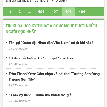
ấm trà xanh. Đạn bom, gian khổ góp th...
1
2
...
406
407
408
409
410
...
488
489
Trang cuối
TIN KHOA HỌC KỸ THUẬT & CÔNG NGHỆ ĐƯỢC NHIỀU
NGƯỜI ĐỌC NHẤT
Tên gọi "Quân đội Nhân dân Việt Nam" có từ khi nào?
63.273 lượt xem
10 dạng về hưu – Thơ vui người cao tuổi
47.542 lượt xem
Trần Thanh Xem: Cảm nhận về bài thơ “Trường Sơn Đông,
Trường Sơn Tây”
39.070 lượt xem
" Làm vợ lính" - Chùm thơ nhiều tác giả
25.844 lượt xem