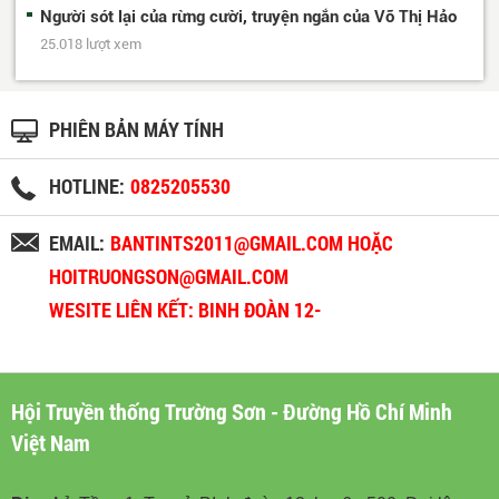
Người sót lại của rừng cười, truyện ngắn của Võ Thị Hảo
25.018 lượt xem
PHIÊN BẢN MÁY TÍNH
HOTLINE:
0825205530
EMAIL:
BANTINTS2011@GMAIL.COM HOẶC
HOITRUONGSON@GMAIL.COM
WESITE LIÊN KẾT: BINH ĐOÀN 12-
BINHDOAN12.VN
Hội Truyền thống Trường Sơn - Đường Hồ Chí Minh
Việt Nam