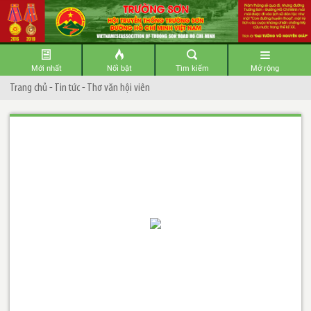
Mới nhất
Nổi bật
Tìm kiếm
Mở rộng
Trang chủ
-
Tin tức
-
Thơ văn hội viên