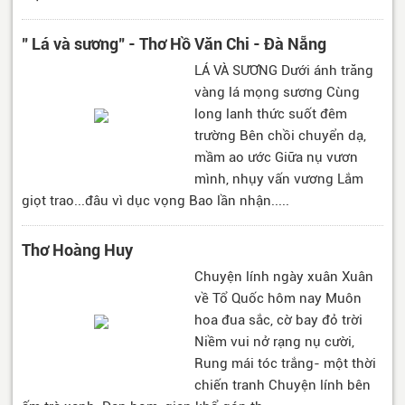
" Lá và sương" - Thơ Hồ Văn Chi - Đà Nẵng
LÁ VÀ SƯƠNG Dưới ánh trăng
vàng lá mọng sương Cùng
long lanh thức suốt đêm
trường Bên chồi chuyển dạ,
mầm ao ước Giữa nụ vươn
mình, nhụy vấn vương Lắm
giọt trao...đâu vì dục vọng Bao lần nhận.....
Thơ Hoàng Huy
Chuyện lính ngày xuân Xuân
về Tổ Quốc hôm nay Muôn
hoa đua sắc, cờ bay đỏ trời
Niềm vui nở rạng nụ cười,
Rung mái tóc trắng- một thời
chiến tranh Chuyện lính bên