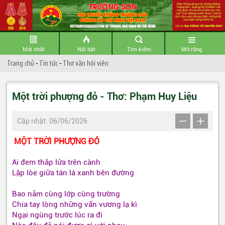
Mới nhất
Nổi bật
Tìm kiếm
Mở rộng
Trang chủ
-
Tin tức
-
Thơ văn hội viên
Một trời phượng đỏ - Thơ: Phạm Huy Liệu
Cập nhật: 06/06/2026
MỘT TRỜI PHƯỢNG ĐỎ
Ai đem thắp lửa trên cành
Lập lòe giữa tán lá xanh bên đường
Bao năm cùng lớp cùng trường
Chia tay lòng những vấn vương lạ kì
Ngại ngùng trước lúc ra đi