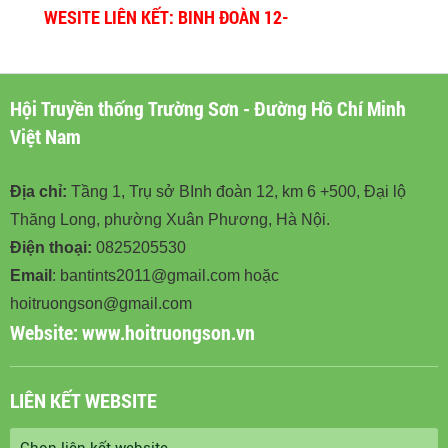
WESITE LIÊN KẾT: BINH ĐOÀN 12-
BINHDOAN12.VN
Hội Truyền thống Trường Sơn - Đường Hồ Chí Minh
Việt Nam
Địa chỉ:
Tầng 1, Trụ sở BInh đoàn 12, km 6 +500, Đại lộ
Thăng Long, phường Xuân Phương, Hà Nội.
Điện thoại:
0825205530
Email
: bantints2011@gmail.com hoặc
hoitruongson@gmail.com
Website:
www.hoitruongson.vn
LIÊN KẾT WEBSITE