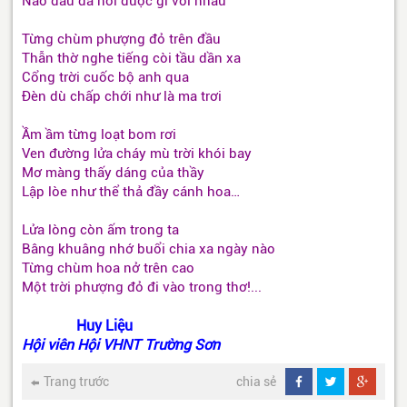
Nào đâu đã nói được gì với nhau
Từng chùm phượng đỏ trên đầu
Thẫn thờ nghe tiếng còi tầu dần xa
Cổng trời cuốc bộ anh qua
Đèn dù chấp chới như là ma trơi
Ầm ầm từng loạt bom rơi
Ven đường lửa cháy mù trời khói bay
Mơ màng thấy dáng của thầy
Lập lòe như thể thả đầy cánh hoa…
Lửa lòng còn ấm trong ta
Bâng khuâng nhớ buổi chia xa ngày nào
Từng chùm hoa nở trên cao
Một trời phượng đỏ đi vào trong thơ!...
Huy Liệu
Hội viên Hội VHNT Trường Sơn
Trang trước
chia sẻ