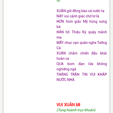
A)
XUÂN gửi đồng bào cả nước ta
NÀY vui cảnh giác chớ lơ là
HƠN hùm giặc Mỹ hùng xưng
bá
HẲN hổ Thiệu Kỳ quậy mãnh
ma
MẤY chục vạn quân nghe Tướng
Cả
XUÂN chăm chiến đấu khải
hoàn ca
QUA bom đạn lửa không
nghiêng ngả
THẮNG TRẬN TIN VUI KHẮP
NƯỚC NHÀ.
VUI XUÂN 68
(Tung hoành trục khoán)