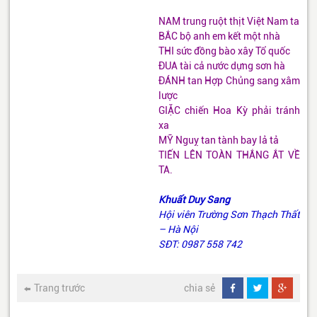
NAM trung ruột thịt Việt Nam ta
BẮC bộ anh em kết một nhà
THI sức đồng bào xây Tổ quốc
ĐUA tài cả nước dựng sơn hà
ĐÁNH tan Hợp Chủng sang xâm
lược
GIẶC chiến Hoa Kỳ phải tránh
xa
MỸ Nguỵ tan tành bay lả tả
TIẾN LÊN TOÀN THẮNG ẮT VỀ
TA.
Khuất Duy Sang
Hội viên Trường Sơn Thạch Thất
– Hà Nội
SĐT: 0987 558 742
Trang trước
chia sẻ