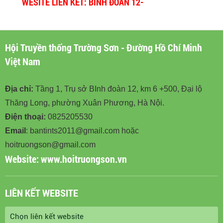
WESITE LIÊN KẾT: BINH ĐOÀN 12-
BINHDOAN12.VN
Hội Truyền thống Trường Sơn - Đường Hồ Chí Minh
Việt Nam
Địa chỉ:
Tầng 1, Trụ sở BInh đoàn 12, km 6 +500, Đại lộ
Thăng Long, phường Xuân Phương, Hà Nội.
Điện thoại:
0825205530
Email
: bantints2011@gmail.com hoặc
hoitruongson@gmail.com
Website:
www.hoitruongson.vn
LIÊN KẾT WEBSITE