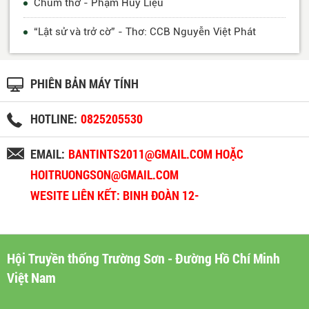
Chùm thơ - Phạm Huy Liệu
“Lật sử và trở cờ” - Thơ: CCB Nguyễn Việt Phát
PHIÊN BẢN MÁY TÍNH
HOTLINE:
0825205530
EMAIL:
BANTINTS2011@GMAIL.COM HOẶC
HOITRUONGSON@GMAIL.COM
WESITE LIÊN KẾT: BINH ĐOÀN 12-
BINHDOAN12.VN
Hội Truyền thống Trường Sơn - Đường Hồ Chí Minh
Việt Nam