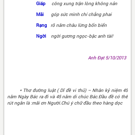
Giáp
công xung trận lòng không nản
Mãi
góp sức mình chí chẳng phai
Rạng
rỡ năm châu lừng bốn biển
Ngời
ngời gương ngọc-bậc anh tài!
Anh Đạt 5/10/2013
* Thơ đường luật ( Dĩ đề vi thủ) – Nhân kỷ niệm 45
năm Ngày Bác ra đi và 45 năm di chúc Bác.Đầu đề có thể
rút ngắn là :mãi ơn Người.Chú ý chữ đầu theo hàng dọc