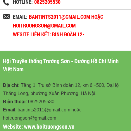
HOTLINE:
0825205530
EMAIL:
BANTINTS2011@GMAIL.COM HOẶC
HOITRUONGSON@GMAIL.COM
WESITE LIÊN KẾT: BINH ĐOÀN 12-
BINHDOAN12.VN
Hội Truyền thống Trường Sơn - Đường Hồ Chí Minh
Việt Nam
Địa chỉ:
Tầng 1, Trụ sở BInh đoàn 12, km 6 +500, Đại lộ
Thăng Long, phường Xuân Phương, Hà Nội.
Điện thoại:
0825205530
Email
: bantints2011@gmail.com hoặc
hoitruongson@gmail.com
Website:
www.hoitruongson.vn