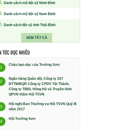
8.
Danh sách mộ liệt sỹ Ninh Bình
9.
Danh sách mộ liệt sỹ Nam Định
0.
Danh sách liệt sỹ tỉnh Thái Bình
XEM TẤT CẢ
N TỨC ĐỌC NHIỀU
Chào bạn đọc của Trường Sơn
1
Ngân hàng Quân đội, Công ty 207
2
BTTM/BQP, Công ty CPDV Tất Thành,
Công ty TBĐL Hồng Hà và Truyền hình
QPVN thăm Hội TSVN
Hội nghị Ban Thường vụ Hội TSVN Quý III
3
năm 2017
Hội Trường Sơn
4