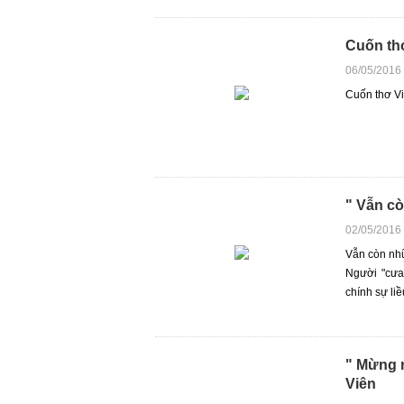
Cuốn thơ
06/05/2016
Cuốn thơ Vi
" Vẫn c
02/05/2016
Vẫn còn nh
Người "cưa
chính sự liều
" Mừng n
Viên