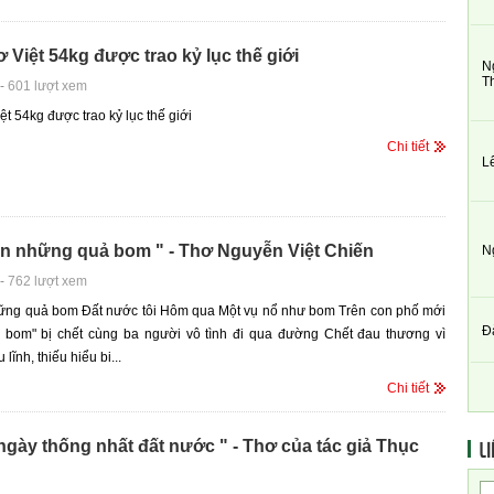
 Việt 54kg được trao kỷ lục thế giới
N
T
-
601 lượt xem
ệt 54kg được trao kỷ lục thế giới
Chi tiết
L
òn những quả bom " - Thơ Nguyễn Việt Chiến
N
-
762 lượt xem
ững quả bom Đất nước tôi Hôm qua Một vụ nổ như bom Trên con phố mới
Đ
 bom" bị chết cùng ba người vô tình đi qua đường Chết đau thương vì
 lĩnh, thiếu hiểu bi...
Chi tiết
LI
gày thống nhất đất nước " - Thơ của tác giả Thục