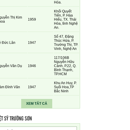
Hóa.
Khối Quyết
Tiến, P. Hàa
guyễn Thị Kim
1959
Hiếu, TX. Thái
hoa
Hòa, tỉnh Nghệ
An.
Số 47, Đặng
Thúc Hứa, P.
ê Đức Lân
1947
Trường Thi, TP.
Vinh, Nghệ An
117/106B
Nguyễn Hữu
guyễn Văn Dụ
1946
Cảnh, P.22, Q.
Bình Thạnh,
TP.HCM
Khu An Huy, P.
àm Đình Văn
1947
Suối Hoa,TP
Bắc Ninh
XEM TẤT CẢ
ỆT SỸ TRƯỜNG SƠN