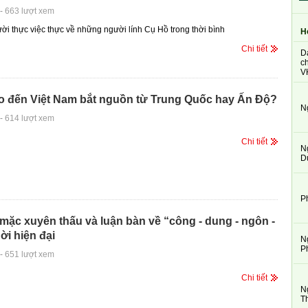
-
663 lượt xem
i thực việc thực về những người lính Cụ Hồ trong thời bình
H
Chi tiết
D
ch
V
áo đến Việt Nam bắt nguồn từ Trung Quốc hay Ấn Độ?
N
-
614 lượt xem
Chi tiết
N
D
P
ặc xuyên thấu và luận bàn về “công - dung - ngôn -
ời hiện đại
N
P
-
651 lượt xem
Chi tiết
N
T