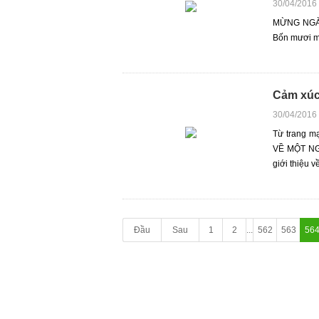
30/04/2016
MỪNG NGÀY
Bốn mươi mố
Cảm xúc
30/04/2016
Từ trang m
VỀ MỘT NGÀ
giới thiệu 
Đầu
Sau
1
2
...
562
563
56