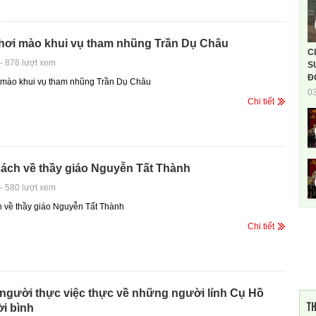
hơi mào khui vụ tham nhũng Trần Dụ Châu
C
-
876 lượt xem
S
Đ
 mào khui vụ tham nhũng Trần Dụ Châu
0
Chi tiết
sách về thầy giáo Nguyễn Tất Thành
-
580 lượt xem
 về thầy giáo Nguyễn Tất Thành
Chi tiết
người thực việc thực về những người lính Cụ Hồ
TH
ời bình