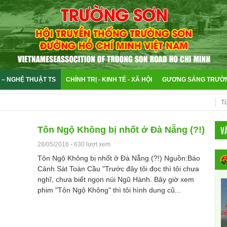
 – NGHỆ THUẬT TS
CHÍNH TRỊ - KINH TẾ - XÃ HỘI
GƯƠNG SÁNG TRƯỜ
V
Tôn Ngộ Không bị nhốt ở Đà Nẵng (?!)
28/05/2016
-
630 lượt xem
Tôn Ngộ Không bị nhốt ở Đà Nẵng (?!) Nguồn:Báo
Cảnh Sát Toàn Cầu "Trước đây tôi đọc thì tôi chưa
nghĩ, chưa biết ngọn núi Ngũ Hành. Bây giờ xem
phim "Tôn Ngộ Không" thì tôi hình dung cũ...