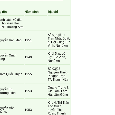
ọ tên
Năm sinh
Địa chỉ
anh sách và địa
ỉ hội viên Hội
HNT Trường Sơn
Số 9, ngõ 14,
Trần Nhật Duật,
guyễn Văn Mão
1951
p. Đội Cung, TP.
Vinh, Nghệ An
Khối 5, p. Lê
guyễn Xuân
1949
Lợi, TP. Vinh,
ung
Nghệ An
Số 03/23
Nguyễn Thiếp,
hạm Quốc Thịnh
1955
P. Ngọc Trạo,
TP. Thanh Háa
Quang Trung I,
guyễn Thị
1953
Gia Lâm, Lâm
hương Liên
Hà, Lâm Đồng
Khu 4, Thị Trấn
Thọ Xuân,
guyễn Văn
1953
huyện Thọ
hống.
Xuân, Thanh