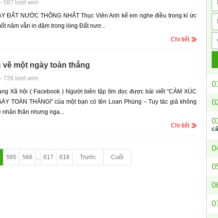
-
587 lượt xem
 ĐẤT NƯỚC THÔNG NHẤT Thục Viên Anh kể em nghe điều trong kí ức
t năm vẫn in đậm trong lòng Đất nươ...
Chi tiết
 về một ngày toàn thắng
-
726 lượt xem
0
ạng Xã hội ( Facebook ) Người biên tập tìm đọc được bài viết “CẢM XÚC
0
Y TOÀN THẮNG!” của một bạn có tên Loan Phùng – Tuy tác giả không
về nhân thân nhưng nga...
0
Chi tiết
c
0
4
565
566
...
617
618
Trước
Cuối
0
0
0