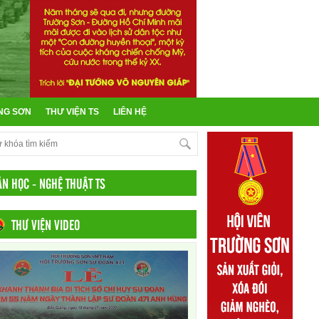
NG SƠN
THƯ VIỆN TS
LIÊN HỆ
ĂN HỌC - NGHỆ THUẬT TS
THƯ VIỆN VIDEO