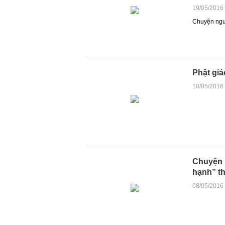
19/05/2016
Chuyện ngườ
Phật gi
10/05/2016
Chuyện m
hạnh” th
08/05/2016