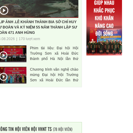
LIP ẢNH .LỄ KHÁNH THÀNH BIA SỞ CHỈ HUY
Ư ĐOÀN VÀ KỶ NIỆM 55 NĂM THÀNH LẬP SƯ
OÀN 471 ANH HÙNG
3.08.2026
|
170 lượt xem
Phim tài liệu: Đại hội Hội
Trường Sơn xã Hoài Đức
thành phố Hà Nội lần thứ
nhất, nhiệm kì 2026-2031
Chương trình văn nghệ chào
mừng Đại hội Hội Trường
Sơn xã Hoài Đức lần thứ
nhất, nhiệm kì 2026-2031
ÔNG TIN HỘI VIÊN HỘI VHNT TS
(78 HỘI VIÊN)