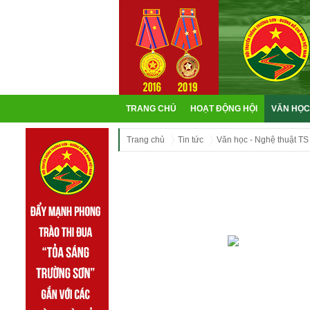
TRANG CHỦ
HOẠT ĐỘNG HỘI
VĂN HỌC
Trang chủ
Tin tức
Văn học - Nghệ thuật TS