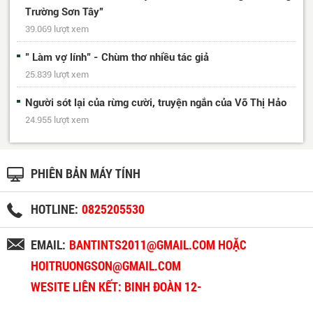
Trường Sơn Tây”
39.069 lượt xem
" Làm vợ lính" - Chùm thơ nhiều tác giả
25.839 lượt xem
Người sót lại của rừng cười, truyện ngắn của Võ Thị Hảo
24.955 lượt xem
PHIÊN BẢN MÁY TÍNH
HOTLINE:
0825205530
EMAIL:
BANTINTS2011@GMAIL.COM HOẶC
HOITRUONGSON@GMAIL.COM
WESITE LIÊN KẾT: BINH ĐOÀN 12-
BINHDOAN12.VN