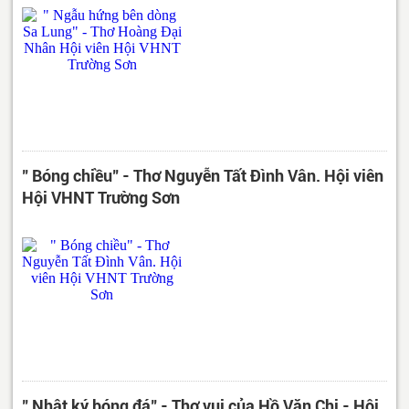
" Bóng chiều" - Thơ Nguyễn Tất Đình Vân. Hội viên
Hội VHNT Trường Sơn
" Nhật ký bóng đá" - Thơ vui của Hồ Văn Chi - Hội