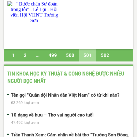
1
2
...
499
500
501
502
503
...
617
618
Trang cuối
TIN KHOA HỌC KỸ THUẬT & CÔNG NGHỆ ĐƯỢC NHIỀU
NGƯỜI ĐỌC NHẤT
Tên gọi "Quân đội Nhân dân Việt Nam" có từ khi nào?
63.269 lượt xem
10 dạng về hưu – Thơ vui người cao tuổi
47.492 lượt xem
Trần Thanh Xem: Cảm nhận về bài thơ “Trường Sơn Đông,