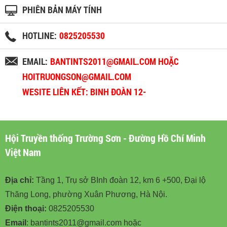
PHIÊN BẢN MÁY TÍNH
HOTLINE:
0825205530
EMAIL:
BANTINTS2011@GMAIL.COM HOẶC
HOITRUONGSON@GMAIL.COM
WESITE LIÊN KẾT: BINH ĐOÀN 12-
BINHDOAN12.VN
Hội Truyền thống Trường Sơn - Đường Hồ Chí Minh
Việt Nam
Địa chỉ:
Tầng 1, Trụ sở BInh đoàn 12, km 6 +500, Đại lộ
Thăng Long, phường Xuân Phương, Hà Nội.
Điện thoại:
0825205530
Email
: bantints2011@gmail.com hoặc