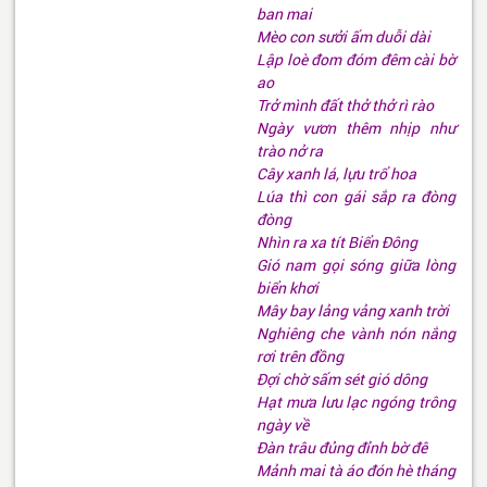
ban mai
Mèo con sưởi ấm duỗi dài
Lập loè đom đóm đêm cài bờ
ao
Trở mình đất thở thở rì rào
Ngày vươn thêm nhịp như
trào nở ra
Cây xanh lá, lựu trổ hoa
Lúa thì con gái sắp ra đòng
đòng
Nhìn ra xa tít Biển Đông
Gió nam gọi sóng giữa lòng
biển khơi
Mây bay lảng vảng xanh trời
Nghiêng che vành nón nắng
rơi trên đồng
Đợi chờ sấm sét gió dông
Hạt mưa lưu lạc ngóng trông
ngày về
Đàn trâu đủng đỉnh bờ đê
Mảnh mai tà áo đón hè tháng