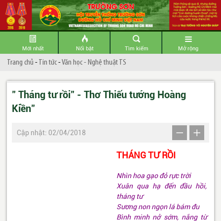
Mới nhất
Nổi bật
Tìm kiếm
Mở rộng
Trang chủ
-
Tin tức
-
Văn học - Nghệ thuật TS
" Tháng tư rồi" - Thơ Thiếu tướng Hoàng
Kiền"
Cập nhật: 02/04/2018
THÁNG TƯ RỒI
Nhìn hoa gạo đỏ rực trời
Xuân qua hạ đến đầu hồi,
tháng tư
Sương non ngọn lá bám đu
Bình minh nở sớm, nắng từ