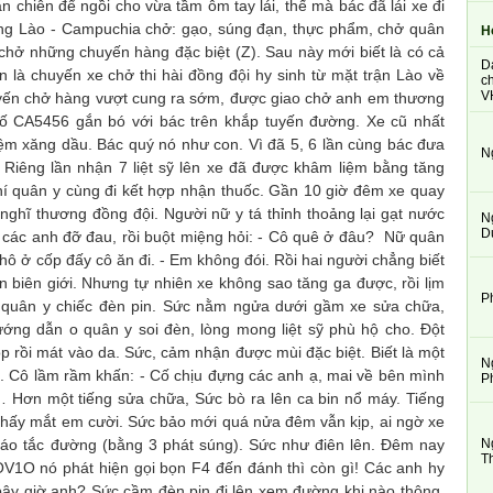
ăn chiên để ngồi cho vừa tầm ôm tay lái, thế mà bác đã lái xe đi
ng Lào - Campuchia chở: gạo, súng đạn, thực phẩm, chở quân
H
 chở những chuyến hàng đặc biệt (Z). Sau này mới biết là có cả
D
n là chuyến xe chở thi hài đồng đội hy sinh từ mặt trận Lào về
ch
V
ến chở hàng vượt cung ra sớm, được giao chở anh em thương
số CA5456 gắn bó với bác trên khắp tuyến đường. Xe cũ nhất
kiệm xăng dầu. Bác quý nó như con. Vì đã 5, 6 lần cùng bác đưa
N
ỹ. Riêng lần nhận 7 liệt sỹ lên xe đã được khâm liệm bằng tăng
chí quân y cùng đi kết hợp nhận thuốc. Gần 10 giờ đêm xe quay
 nghĩ thương đồng đội. Người nữ y tá thỉnh thoảng lại gạt nước
N
D
ể các anh đỡ đau, rồi buột miệng hỏi: - Cô quê ở đâu? Nữ quân
hô ở cốp đấy cô ăn đi. - Em không đói. Rồi hai người chẳng biết
n biên giới. Nhưng tự nhiên xe không sao tăng ga được, rồi lịm
P
quân y chiếc đèn pin. Sức nằm ngửa dưới gầm xe sửa chữa,
ớng dẫn o quân y soi đèn, lòng mong liệt sỹ phù hộ cho. Đột
p rồi mát vào da. Sức, cảm nhận được mùi đặc biệt. Biết là một
N
t. Cô lầm rầm khấn: - Cố chịu đựng các anh ạ, mai về bên mình
P
 Hơn một tiếng sửa chữa, Sức bò ra lên ca bin nổ máy. Tiếng
thấy mắt em cười. Sức bảo mới quá nửa đêm vẫn kịp, ai ngờ xe
N
báo tắc đường (bằng 3 phát súng). Sức như điên lên. Đêm nay
T
OV1O nó phát hiện gọi bọn F4 đến đánh thì còn gì! Các anh hy
 bây giờ anh? Sức cầm đèn pin đi lên xem đường khi nào thông,