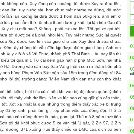
ính không còn. Xuy đang còn choáng, lôi được Xuy ra đưa lên,
ớt đạn lên, tuy nước sâu hơn chục mét nhưng xe đứng, dễ móc
mỗi lần lặn xuống lại đưa được 1 hòm đạn 50kg lên, anh em ở
 lúc phải nằm thở rồi nhai thanh lương khô, lại lặn tiếp đưa đủ
Xuy chịu mất sao? Không - phải cứu xe lên. Tôi gọi xe gạt tới.
hưa tới được xe đã phải nhoi lên. Tuy mệt nhưng Sức lại quyết
của Xuy được kéo lên vào giao cho cậu Xuy đưa đi sửa chữa.
0
phà. Đêm ấy chúng tôi vẫn đến kịp được điểm giao hàng. Anh em
Đình Xuy giờ ở xã Vũ Phúc, thành phố Thái Bình. Lâu nay lần thì
0
a biếu tôi quả mít. Từ cái đêm gặp nạn ở phà Mục Sơn, hai nhà
ệ ở Hải Dương vào sân bay Sao Vàng thăm con ra thăm bến phà
0
đây anh hùng Phạm Văn Sức nặn sâu 15m trong đêm đông rét 84
c
hỉ nhớ lời thủ trưởng dặng: “Miền Nam cần đạn như con thơ khát
0
ết tiết kiệm, biết tiếc của” nên khi vào bộ đội được quản lý điều
0
iệt, tôi thấy vinh dự lắm. Nên xe lúc nào cũng giữ gìn cẩn thận,
 tốt. Xót xa nhất là qua những trọng điểm thấy xác xe bị trúng
0
y đã hy sinh, phải làm gì, tiếp phần việc của đồng đội. Thế là
i, cái nào còn dùng được là tháo, gom lại. Thế mà 8 năm trực tiếp
0
ơn tôi đã khôi phục được 5 xe vận tải (1 gát, 2 Zin 57, 2 Zin
Giấy, đường B71 xuống Huế thấy chiếc xe DMC của địch bỏ bên
0