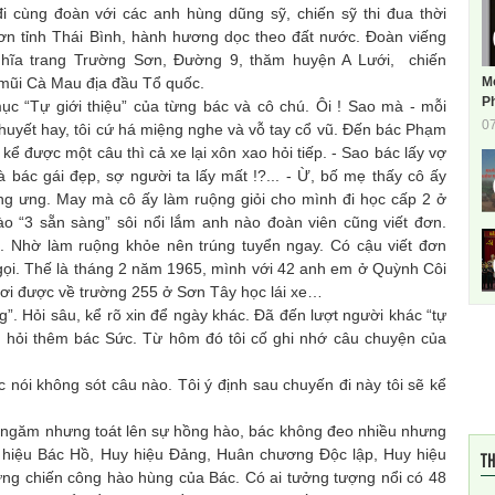
 cùng đoàn với các anh hùng dũng sỹ, chiến sỹ thi đua thời
n tỉnh Thái Bình, hành hương dọc theo đất nước. Đoàn viếng
hĩa trang Trường Sơn, Đường 9, thăm huyện A Lưới, chiến
M
 mũi Cà Mau địa đầu Tổ quốc.
Ph
ục “Tự giới thiệu” của từng bác và cô chú. Ôi ! Sao mà - mỗi
0
thuyết hay, tôi cứ há miệng nghe và vỗ tay cổ vũ. Đến bác Phạm
ể được một câu thì cả xe lại xôn xao hỏi tiếp. - Sao bác lấy vợ
à bác gái đẹp, sợ người ta lấy mất !?... - Ừ, bố mẹ thấy cô ấy
ng ưng. May mà cô ấy làm ruộng giỏi cho mình đi học cấp 2 ở
o “3 sẵn sàng” sôi nổi lắm anh nào đoàn viên cũng viết đơn.
. Nhờ làm ruộng khỏe nên trúng tuyển ngay. Có cậu viết đơn
i. Thế là tháng 2 năm 1965, mình với 42 anh em ở Quỳnh Côi
nơi được về trường 255 ở Sơn Tây học lái xe…
”. Hỏi sâu, kể rõ xin để ngày khác. Đã đến lượt người khác “tự
ứ hỏi thêm bác Sức. Từ hôm đó tôi cố ghi nhớ câu chuyện của
 nói không sót câu nào. Tôi ý định sau chuyến đi này tôi sẽ kể
m ngăm nhưng toát lên sự hồng hào, bác không đeo nhiều nhưng
 hiệu Bác Hồ, Huy hiệu Đảng, Huân chương Độc lập, Huy hiệu
TH
ng chiến công hào hùng của Bác. Có ai tưởng tượng nổi có 48