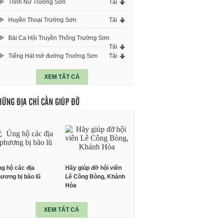
Trinh Nữ Trường Sơn
Tải
Huyền Thoại Trường Sơn
Tải
Bài Ca Hội Truyền Thống Trường Sơn
Tải
Tiếng Hát mở đường Trường Sơn
Tải
XEM TẤT CẢ
HỮNG ĐỊA CHỈ CẦN GIÚP ĐỠ
g hộ các địa
Hãy giúp đỡ hội viên
ương bị bão lũ
Lê Công Bòng, Khánh
Hòa
XEM TẤT CẢ