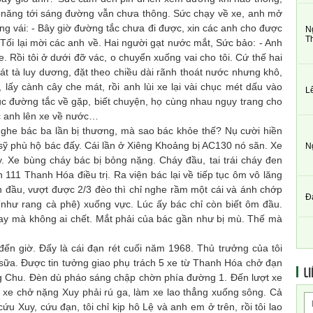
ả năng tới sáng đường vẫn chưa thông. Sức chạy về xe, anh mở
ũng vái: - Bây giờ đường tắc chưa đi được, xin các anh cho được
N
T
Tối lại mời các anh về. Hai người gạt nước mắt, Sức bảo: - Anh
. Rồi tôi ở dưới đỡ vác, o chuyển xuống vai cho tôi. Cứ thế hai
t tà luy dương, đặt theo chiều dài rãnh thoát nước nhưng khô,
lấy cành cây che mát, rồi anh lùi xe lại vài chục mét dấu vào
L
ục đường tắc về gặp, biết chuyện, họ cùng nhau ngụy trang cho
các anh lên xe về nước…
ghe bác ba lần bị thương, mà sao bác khỏe thế? Nụ cười hiền
 sỹ phù hộ bác đấy. Cái lần ở Xiêng Khoảng bị AC130 nó săn. Xe
N
ly. Xe bùng cháy bác bị bỏng nặng. Cháy đầu, tai trái cháy đen
111 Thanh Hóa điều trị. Ra viện bác lại về tiếp tục ôm vô lăng
đầu, vượt được 2/3 đèo thì chỉ nghe rầm một cái và ánh chớp
Đ
 (như rang cà phê) xuống vực. Lúc ấy bác chỉ còn biết ôm đầu.
May mà không ai chết. Mắt phải của bác gần như bị mù. Thế mà
n giờ. Đấy là cái đạn rét cuối năm 1968. Thủ trưởng của tôi
 sữa. Được tin tưởng giao phụ trách 5 xe từ Thanh Hóa chở đạn
LI
 Chu. Đèn dù pháo sáng chập chờn phía đường 1. Đến lượt xe
o xe chở nặng Xuy phải rú ga, làm xe lao thẳng xuống sông. Cả
 Xuy, cứu đạn, tôi chỉ kịp hô Lệ và anh em ở trên, rồi tôi lao