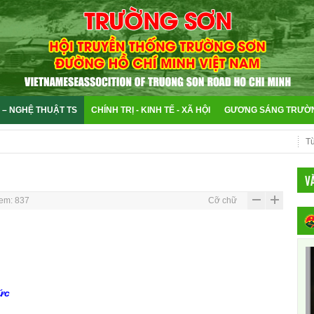
 – NGHỆ THUẬT TS
CHÍNH TRỊ - KINH TẾ - XÃ HỘI
GƯƠNG SÁNG TRƯỜ
V
em: 837
Cỡ chữ
ức