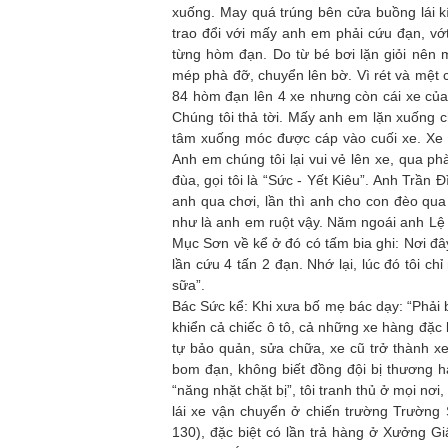
xuống. May quá trúng bên cửa buồng lái k
trao đổi với mấy anh em phải cứu đạn, v
từng hòm đạn. Do từ bé bơi lặn giỏi nên 
mép phà đỡ, chuyển lên bờ. Vì rét và mệt có
84 hòm đạn lên 4 xe nhưng còn cái xe của 
Chúng tôi thả tời. Mấy anh em lặn xuống c
tâm xuống móc được cáp vào cuối xe. Xe 
Anh em chúng tôi lại vui vẻ lên xe, qua 
đùa, gọi tôi là “Sức - Yết Kiêu”. Anh Trần 
anh qua chơi, lần thì anh cho con đèo qu
như là anh em ruột vậy. Năm ngoái anh L
Mục Sơn về kể ở đó có tấm bia ghi: Nơi 
lần cứu 4 tấn 2 đạn. Nhớ lại, lúc đó tôi c
sữa”.
Bác Sức kể: Khi xưa bố mẹ bác dạy: “Phải bi
khiển cả chiếc ô tô, cả những xe hàng đặc b
tự bảo quản, sửa chữa, xe cũ trở thành xe
bom đạn, không biết đồng đội bị thương ha
“năng nhặt chặt bị”, tôi tranh thủ ở mọi nơ
lái xe vận chuyển ở chiến trường Trường S
130), đặc biệt có lần trả hàng ở Xưởng 