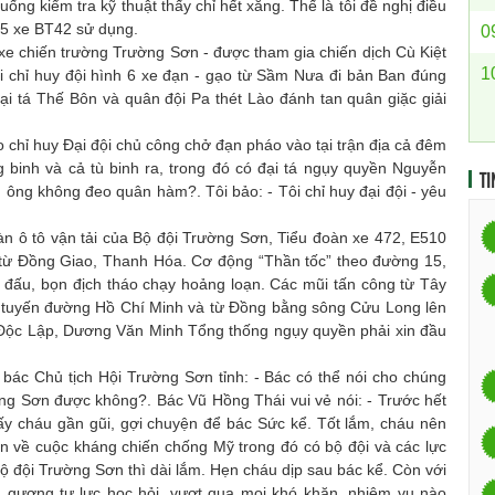
ng kiểm tra kỹ thuật thấy chỉ hết xăng. Thế là tôi đề nghị điều
 55 xe BT42 sử dụng.
0
 xe chiến trường Trường Sơn - được tham gia chiến dịch Cù Kiệt
1
tôi chỉ huy đội hình 6 xe đạn - gạo từ Sầm Nưa đi bản Ban đúng
i tá Thế Bôn và quân đội Pa thét Lào đánh tan quân giặc giải
 chỉ huy Đại đội chủ công chở đạn pháo vào tại trận địa cả đêm
 binh và cả tù binh ra, trong đó có đại tá ngụy quyền Nguyễn
TI
 ông không đeo quân hàm?. Tôi bảo: - Tôi chỉ huy đại đội - yêu
àn ô tô vận tải của Bộ đội Trường Sơn, Tiểu đoàn xe 472, E510
từ Đồng Giao, Thanh Hóa. Cơ động “Thần tốc” theo đường 15,
n đấu, bọn địch tháo chạy hoảng loạn. Các mũi tấn công từ Tây
 tuyến đường Hồ Chí Minh và từ Đồng bằng sông Cửu Long lên
h Độc Lập, Dương Văn Minh Tổng thống ngụy quyền phải xin đầu
 bác Chủ tịch Hội Trường Sơn tỉnh: - Bác có thể nói cho chúng
ng Sơn được không?. Bác Vũ Hồng Thái vui vẻ nói: - Trước hết
y cháu gần gũi, gợi chuyện để bác Sức kể. Tốt lắm, cháu nên
hơn về cuộc kháng chiến chống Mỹ trong đó có bộ đội và các lực
ộ đội Trường Sơn thì dài lắm. Hẹn cháu dịp sau bác kể. Còn với
m gương tự lực học hỏi, vượt qua mọi khó khăn, nhiệm vụ nào