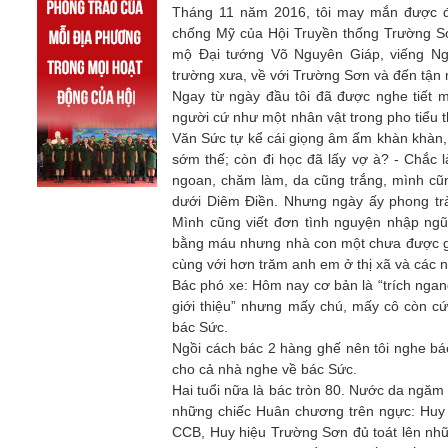
Tháng 11 năm 2016, tôi may mắn được đi
chống Mỹ của Hội Truyền thống Trường Sơ
mộ Đại tướng Võ Nguyên Giáp, viếng Ng
trường xưa, về với Trường Sơn và đến tận
Ngay từ ngày đầu tôi đã được nghe tiết m
người cứ như một nhân vật trong pho tiểu 
Văn Sức tự kể cái giọng âm ấm khàn khàn, k
sớm thế; còn đi học đã lấy vợ à? - Chắc l
ngoan, chăm làm, da cũng trắng, mình cũ
dưới Diêm Điền. Nhưng ngày ấy phong trà
Mình cũng viết đơn tình nguyện nhập ngũ
bằng máu nhưng nhà con một chưa được gọ
cùng với hơn trăm anh em ở thị xã và các 
Bác phó xe: Hôm nay cơ bản là “trích ngang
giới thiệu” nhưng mấy chú, mấy cô còn c
bác Sức.
Ngồi cách bác 2 hàng ghế nên tôi nghe bác
cho cả nhà nghe về bác Sức.
Hai tuổi nữa là bác tròn 80. Nước da ngă
những chiếc Huân chương trên ngực: Huy
CCB, Huy hiệu Trường Sơn đủ toát lên nhữ