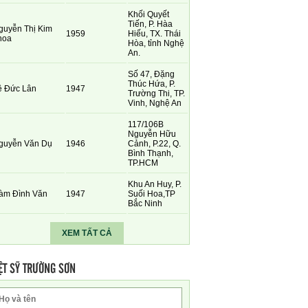
Khối Quyết
Tiến, P. Hàa
guyễn Thị Kim
1959
Hiếu, TX. Thái
hoa
Hòa, tỉnh Nghệ
An.
Số 47, Đặng
Thúc Hứa, P.
ê Đức Lân
1947
Trường Thi, TP.
Vinh, Nghệ An
117/106B
Nguyễn Hữu
guyễn Văn Dụ
1946
Cảnh, P.22, Q.
Bình Thạnh,
TP.HCM
Khu An Huy, P.
àm Đình Văn
1947
Suối Hoa,TP
Bắc Ninh
XEM TẤT CẢ
ỆT SỸ TRƯỜNG SƠN