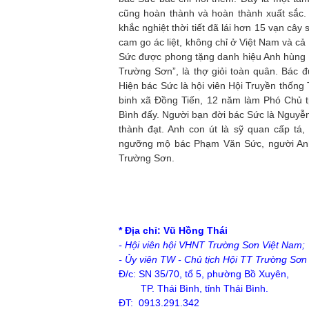
cũng hoàn thành và hoàn thành xuất sắc. 
khắc nghiệt thời tiết đã lái hơn 15 vạn câ
cam go ác liệt, không chỉ ở Việt Nam và cả
Sức được phong tặng danh hiệu Anh hùng L
Trường Sơn”, là thợ giỏi toàn quân. Bác 
Hiện bác Sức là hội viên Hội Truyền thống
binh xã Đồng Tiến, 12 năm làm Phó Chủ t
Bình đấy. Người bạn đời bác Sức là Nguyễ
thành đạt. Anh con út là sỹ quan cấp tá,
ngưỡng mộ bác Phạm Văn Sức, người Anh 
Trường Sơn.
* Địa chỉ: Vũ Hồng Thái
- Hội viên hội VHNT Trường Sơn Việt Nam;
- Ủy viên TW - Chủ tịch Hội TT Trường Sơn 
Đ/c: SN 35/70, tổ 5, phường Bồ Xuyên,
TP. Thái Bình, tỉnh Thái Bình.
ĐT: 0913.291.342