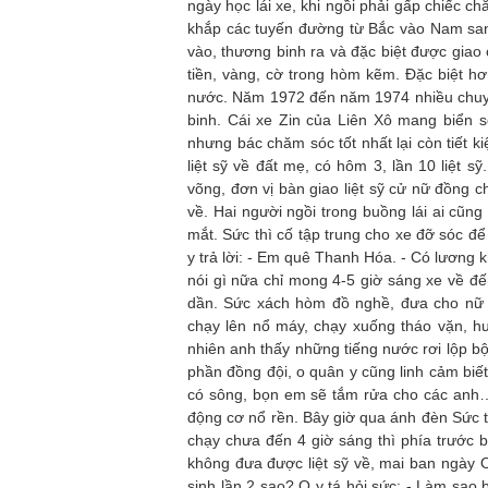
ngày học lái xe, khi ngồi phải gấp chiếc ch
khắp các tuyến đường từ Bắc vào Nam sa
vào, thương binh ra và đặc biệt được giao
tiền, vàng, cờ trong hòm kẽm. Đặc biệt hơ
nước. Năm 1972 đến năm 1974 nhiều chuy
binh. Cái xe Zin của Liên Xô mang biển 
nhưng bác chăm sóc tốt nhất lại còn tiết 
liệt sỹ về đất mẹ, có hôm 3, lần 10 liệt s
võng, đơn vị bàn giao liệt sỹ cử nữ đồng 
về. Hai người ngồi trong buồng lái ai cũng
mắt. Sức thì cố tập trung cho xe đỡ sóc đ
y trả lời: - Em quê Thanh Hóa. - Có lương k
nói gì nữa chỉ mong 4-5 giờ sáng xe về đế
dần. Sức xách hòm đồ nghề, đưa cho nữ 
chạy lên nổ máy, chạy xuống tháo vặn, hư
nhiên anh thấy những tiếng nước rơi lộp bộ
phần đồng đội, o quân y cũng linh cảm biế
có sông, bọn em sẽ tắm rửa cho các anh…
động cơ nổ rền. Bây giờ qua ánh đèn Sức 
chạy chưa đến 4 giờ sáng thì phía trước 
không đưa được liệt sỹ về, mai ban ngày 
sinh lần 2 sao? O y tá hỏi sức: - Làm sao