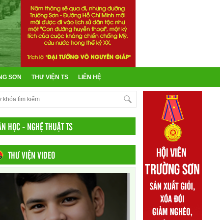
NG SƠN
THƯ VIỆN TS
LIÊN HỆ
ĂN HỌC - NGHỆ THUẬT TS
THƯ VIỆN VIDEO