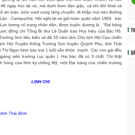
48 ngày học lái xe, mà dưới bom đạn giặc, cả khi đói khát và
y số an toàn, luôn vượt cung tăng chuyến, đi khắp mọi nẻo đường
 Lào - Campuchia. Hội nghị lái xe giỏi toàn quân năm 1969, bác
ực lượng vũ trang nhân dân, được tuyên dương là : “Đại bàng
T
được đồng chí Tổng Bí thư Lê Duẩn trao Huy hiệu của Bác Hồ.
 Trường Sơn tiêu biểu và đã 10 năm làm Chủ tịch Hội Cựu chiến
ịch Hội Truyền thống Trường Sơn huyện Quỳnh Phụ, tỉnh Thái
n Thị Ngọc kém bác trai 1 tuổi vẫn khỏe mạnh. Các con gái đều
BÀ
 giảng viên trường Lục quân I. Hai bác đã có 3 chắt. Tôi thật
hùng của thời kỳ chống Mỹ, một Đại bàng của chiến trường
LINH CHI
tỉnh Thái Bình.