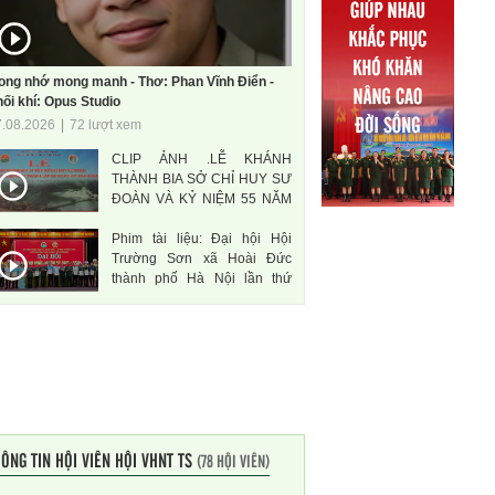
ong nhớ mong manh - Thơ: Phan Vĩnh Điển -
ối khí: Opus Studio
7.08.2026
|
72 lượt xem
CLIP ẢNH .LỄ KHÁNH
THÀNH BIA SỞ CHỈ HUY SƯ
ĐOÀN VÀ KỶ NIỆM 55 NĂM
THÀNH LẬP SƯ ĐOÀN 471
Phim tài liệu: Đại hội Hội
ANH HÙNG
Trường Sơn xã Hoài Đức
thành phố Hà Nội lần thứ
nhất, nhiệm kì 2026-2031
ÔNG TIN HỘI VIÊN HỘI VHNT TS
(78 HỘI VIÊN)