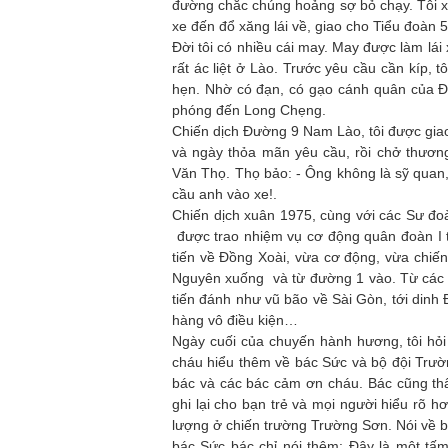
đường chắc chúng hoảng sợ bỏ chạy. Tôi xuố
xe đến đổ xăng lái về, giao cho Tiểu đoàn
Đời tôi có nhiều cái may. May được làm lái
rất ác liệt ở Lào. Trước yêu cầu cần kíp, 
hẹn. Nhờ có đạn, có gạo cánh quân của Đạ
phóng đến Long Chẹng.
Chiến dịch Đường 9 Nam Lào, tôi được giao
và ngày thỏa mãn yêu cầu, rồi chở thương
Văn Thọ. Thọ bảo: - Ông không là sỹ quan,
cầu anh vào xe!.
Chiến dịch xuân 1975, cùng với các Sư đo
được trao nhiệm vụ cơ động quân đoàn I 
tiến về Đồng Xoài, vừa cơ động, vừa chiế
Nguyên xuống và từ đường 1 vào. Từ các
tiến đánh như vũ bão về Sài Gòn, tới din
hàng vô điều kiện…
Ngày cuối của chuyến hành hương, tôi hỏi
cháu hiểu thêm về bác Sức và bộ đội Trườ
bác và các bác cảm ơn cháu. Bác cũng thấ
ghi lại cho bạn trẻ và mọi người hiểu rõ 
lượng ở chiến trường Trường Sơn. Nói về b
bác Sức bác chỉ nói thêm: Đây là một tấ