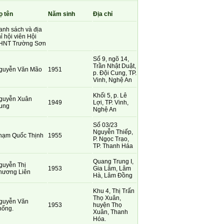
ọ tên
Năm sinh
Địa chỉ
anh sách và địa
ỉ hội viên Hội
HNT Trường Sơn
Số 9, ngõ 14,
Trần Nhật Duật,
guyễn Văn Mão
1951
p. Đội Cung, TP.
Vinh, Nghệ An
Khối 5, p. Lê
guyễn Xuân
1949
Lợi, TP. Vinh,
ung
Nghệ An
Số 03/23
Nguyễn Thiếp,
hạm Quốc Thịnh
1955
P. Ngọc Trạo,
TP. Thanh Háa
Quang Trung I,
guyễn Thị
1953
Gia Lâm, Lâm
hương Liên
Hà, Lâm Đồng
Khu 4, Thị Trấn
Thọ Xuân,
guyễn Văn
1953
huyện Thọ
hống.
Xuân, Thanh
Hóa.