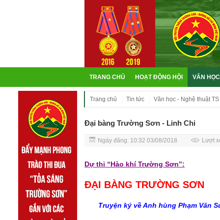
TRANG CHỦ
HOẠT ĐỘNG HỘI
VĂN HỌC
Trang chủ
Tin tức
Văn học - Nghệ thuật TS
Đại bàng Trường Sơn - Linh Chi
Ngày đăng: 10:32 03/08/2018
Lượt x
Dự thi “Hào khí Trường Sơn”:
ĐẠI BÀNG TRƯỜNG SƠN
Truyện ký về Anh hùng Phạm Văn S