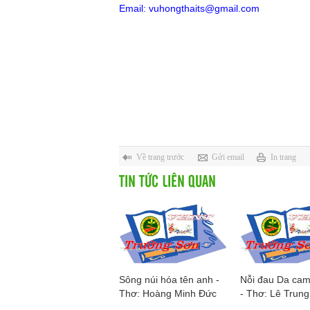
Email: vuhongthaits@gmail.com
Về trang trước
Gửi email
In trang
TIN TỨC LIÊN QUAN
Sông núi hóa tên anh -
Nỗi đau Da cam/
Thơ: Hoàng Minh Đức
- Thơ: Lê Trung