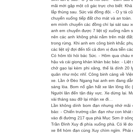
mãi mới gặp một cô gác trực cho biết: Kh
lắp thùng sau. Sức vái đồng đội. - O y tá c
chuyển xuống tiếp đất cho mát và an toàn. 
em mình chuyển các đồng chí lại sát sau xe
anh em chuyển được 7 liệt sỹ xuống nằm sá
nên các anh không phải nằm trên mặt đất, 
trong rừng. Khi anh em công binh khắc ph
các liệt sỹ đợi đến tối cả đơn vị đưa tiễn 
Có hôm tôi hỏi bác Sức. - Hôm qua cháu n
hậu và cái giọng khàn khàn bác bảo: - Liệt
chở gạo lại kèm phi xăng, thế là dính 20 
quăn như mộc nhĩ. Công binh cáng về Viện 
xe. Lần ở Đèo Ngang hai anh em đang dẫn 
sáng lòa. Bom nổ gần hất xe lăn lông lốc
Người lăn đến tận đáy vực. Xe dừng lại. 
vài tháng sau đỡ lại nhận xe đi…
Lần không dính bom đạn nhưng nhớ mãi đế
bảo: - Chiến trường cần đạn như con khát
vào đi đường 217 qua phà Mục Sơn ở sông
Trần Đình Xuy đi phía xuống phà. Có lẽ d
xe 84 hòm đạn cùng Xuy chìm ngỉm. Phải cứu