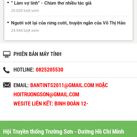
" Làm vợ lính" - Chùm thơ nhiều tác giả
25.839 lượt xem
Người sót lại của rừng cười, truyện ngắn của Võ Thị Hảo
24.944 lượt xem
PHIÊN BẢN MÁY TÍNH
HOTLINE:
0825205530
EMAIL:
BANTINTS2011@GMAIL.COM HOẶC
HOITRUONGSON@GMAIL.COM
WESITE LIÊN KẾT: BINH ĐOÀN 12-
BINHDOAN12.VN
Hội Truyền thống Trường Sơn - Đường Hồ Chí Minh