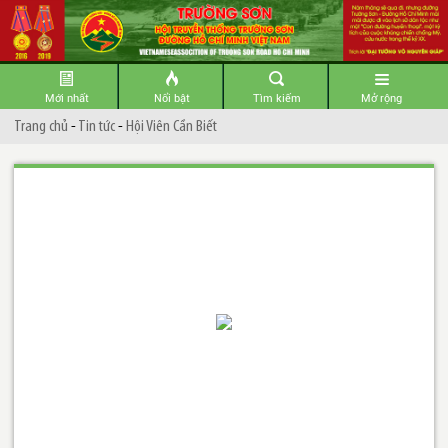
Mới nhất
Nổi bật
Tìm kiếm
Mở rộng
Trang chủ
-
Tin tức
-
Hội Viên Cần Biết