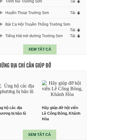
Trinh Nữ Trường Sơn
Tải
Huyền Thoại Trường Sơn
Tải
Bài Ca Hội Truyền Thống Trường Sơn
Tải
Tiếng Hát mở đường Trường Sơn
Tải
XEM TẤT CẢ
HỮNG ĐỊA CHỈ CẦN GIÚP ĐỠ
g hộ các địa
Hãy giúp đỡ hội viên
ương bị bão lũ
Lê Công Bòng, Khánh
Hòa
XEM TẤT CẢ