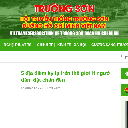
 – NGHỆ THUẬT TS
CHÍNH TRỊ - KINH TẾ - XÃ HỘI
GƯƠNG SÁNG TRƯỜ
H
5 địa điểm kỳ lạ trên thế giới ít người
dám đặt chân đến
05/08/2026
-
26 lượt xem