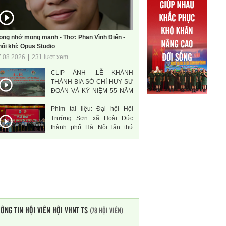
ong nhớ mong manh - Thơ: Phan Vĩnh Điển -
ối khí: Opus Studio
7.08.2026
|
231 lượt xem
CLIP ẢNH .LỄ KHÁNH
THÀNH BIA SỞ CHỈ HUY SƯ
ĐOÀN VÀ KỶ NIỆM 55 NĂM
THÀNH LẬP SƯ ĐOÀN 471
Phim tài liệu: Đại hội Hội
ANH HÙNG
Trường Sơn xã Hoài Đức
thành phố Hà Nội lần thứ
nhất, nhiệm kì 2026-2031
ÔNG TIN HỘI VIÊN HỘI VHNT TS
(78 HỘI VIÊN)