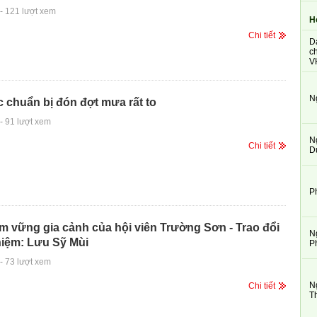
-
121 lượt xem
H
Chi tiết
D
ch
V
N
 chuẩn bị đón đợt mưa rất to
-
91 lượt xem
N
Chi tiết
D
P
 vững gia cảnh của hội viên Trường Sơn - Trao đổi
N
hiệm: Lưu Sỹ Mùi
P
-
73 lượt xem
N
Chi tiết
T