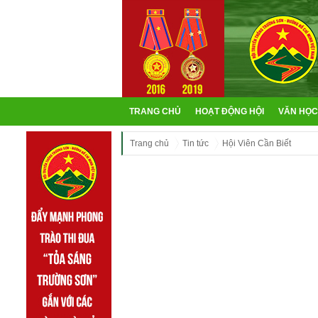
TRANG CHỦ
HOẠT ĐỘNG HỘI
VĂN HỌC
Trang chủ
Tin tức
Hội Viên Cần Biết