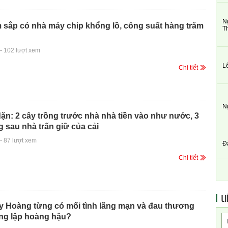
N
 sắp có nhà máy chip khổng lồ, công suất hàng trăm
T
-
102 lượt xem
L
Chi tiết
N
ặn: 2 cây trồng trước nhà nhà tiền vào như nước, 3
g sau nhà trấn giữ của cải
-
87 lượt xem
Đ
Chi tiết
LI
y Hoàng từng có mối tình lãng mạn và đau thương
ng lập hoàng hậu?