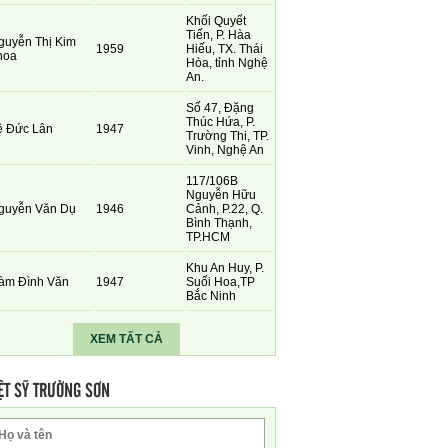
Khối Quyết
Tiến, P. Hàa
guyễn Thị Kim
1959
Hiếu, TX. Thái
hoa
Hòa, tỉnh Nghệ
An.
Số 47, Đặng
Thúc Hứa, P.
ê Đức Lân
1947
Trường Thi, TP.
Vinh, Nghệ An
117/106B
Nguyễn Hữu
guyễn Văn Dụ
1946
Cảnh, P.22, Q.
Bình Thạnh,
TP.HCM
Khu An Huy, P.
àm Đình Văn
1947
Suối Hoa,TP
Bắc Ninh
XEM TẤT CẢ
ỆT SỸ TRƯỜNG SƠN