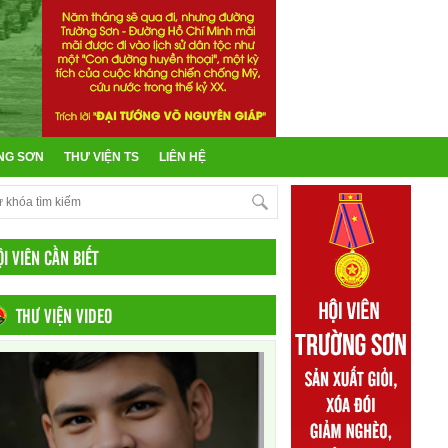
NG SƠN
THƯ VIỆN TS
LIÊN HỆ
ỘI VIÊN CẦN BIẾT
THƯ VIỆN VIDEO