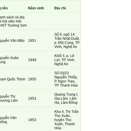
ọ tên
Năm sinh
Địa chỉ
anh sách và địa
ỉ hội viên Hội
HNT Trường Sơn
Số 9, ngõ 14,
Trần Nhật Duật,
guyễn Văn Mão
1951
p. Đội Cung, TP.
Vinh, Nghệ An
Khối 5, p. Lê
guyễn Xuân
1949
Lợi, TP. Vinh,
ung
Nghệ An
Số 03/23
Nguyễn Thiếp,
hạm Quốc Thịnh
1955
P. Ngọc Trạo,
TP. Thanh Háa
Quang Trung I,
guyễn Thị
1953
Gia Lâm, Lâm
hương Liên
Hà, Lâm Đồng
Khu 4, Thị Trấn
Thọ Xuân,
guyễn Văn
1953
huyện Thọ
hống.
Xuân, Thanh
Hóa.