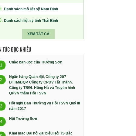
9.
Danh sách mộ liệt sỹ Nam Định
0.
Danh sách liệt sỹ tỉnh Thái Bình
XEM TẤT CẢ
N TỨC ĐỌC NHIỀU
Chào bạn đọc của Trường Sơn
1
Ngân hàng Quân đội, Công ty 207
2
BTTM/BQP, Công ty CPDV Tất Thành,
Công ty TBĐL Hồng Hà và Truyền hình
QPVN thăm Hội TSVN
Hội nghị Ban Thường vụ Hội TSVN Quý III
3
năm 2017
Hội Trường Sơn
4
Khai mạc Đại hội đại biểu Hội TS Bắc
5