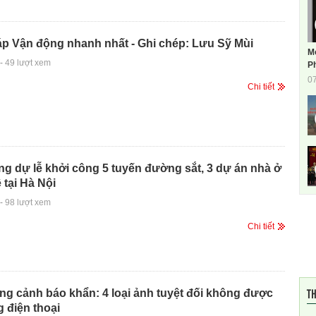
áp Vận động nhanh nhất - Ghi chép: Lưu Sỹ Mùi
M
-
49 lượt xem
Ph
0
Chi tiết
g dự lễ khởi công 5 tuyến đường sắt, 3 dự án nhà ở
 tại Hà Nội
-
98 lượt xem
Chi tiết
TH
g cảnh báo khẩn: 4 loại ảnh tuyệt đối không được
g điện thoại