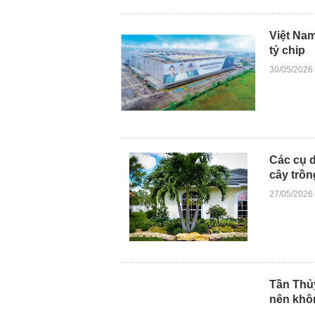
Việt Nam
tỷ chip
30/05/2026
Các cụ d
cây trồn
27/05/2026
Tần Thủ
nên khô