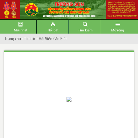
Mới nhất
Nổi bật
Tìm kiếm
Mở rộng
Trang chủ
-
Tin tức
-
Hội Viên Cần Biết