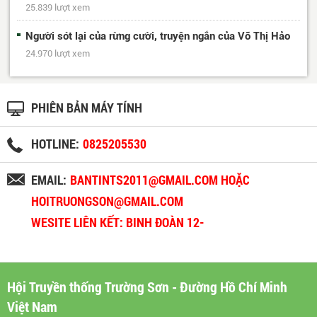
25.839 lượt xem
Người sót lại của rừng cười, truyện ngắn của Võ Thị Hảo
24.970 lượt xem
PHIÊN BẢN MÁY TÍNH
HOTLINE:
0825205530
EMAIL:
BANTINTS2011@GMAIL.COM HOẶC
HOITRUONGSON@GMAIL.COM
WESITE LIÊN KẾT: BINH ĐOÀN 12-
BINHDOAN12.VN
Hội Truyền thống Trường Sơn - Đường Hồ Chí Minh
Việt Nam