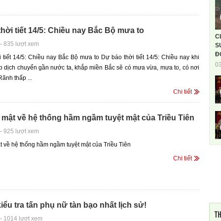
hời tiết 14/5: Chiều nay Bắc Bộ mưa to
C
-
835 lượt xem
S
Đ
 tiết 14/5: Chiều nay Bắc Bộ mưa to Dự báo thời tiết 14/5: Chiều nay khi
0
p dịch chuyển gần nước ta, khắp miền Bắc sẽ có mưa vừa, mưa to, có nơi
Rãnh thấp ...
Chi tiết
bí mật về hệ thống hầm ngầm tuyệt mật của Triều Tiên
-
925 lượt xem
mật về hệ thống hầm ngầm tuyệt mật của Triều Tiên
Chi tiết
ểu tra tấn phụ nữ tàn bạo nhất lịch sử!
TH
-
1014 lượt xem