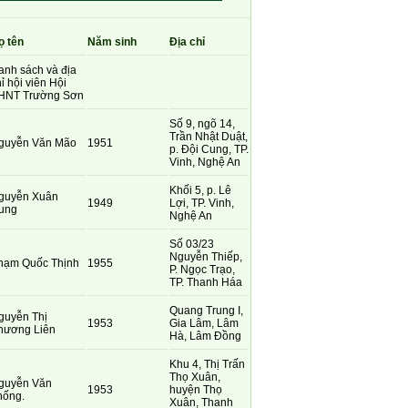
ọ tên
Năm sinh
Địa chỉ
anh sách và địa
ỉ hội viên Hội
HNT Trường Sơn
Số 9, ngõ 14,
Trần Nhật Duật,
guyễn Văn Mão
1951
p. Đội Cung, TP.
Vinh, Nghệ An
Khối 5, p. Lê
guyễn Xuân
1949
Lợi, TP. Vinh,
ung
Nghệ An
Số 03/23
Nguyễn Thiếp,
hạm Quốc Thịnh
1955
P. Ngọc Trạo,
TP. Thanh Háa
Quang Trung I,
guyễn Thị
1953
Gia Lâm, Lâm
hương Liên
Hà, Lâm Đồng
Khu 4, Thị Trấn
Thọ Xuân,
guyễn Văn
1953
huyện Thọ
hống.
Xuân, Thanh