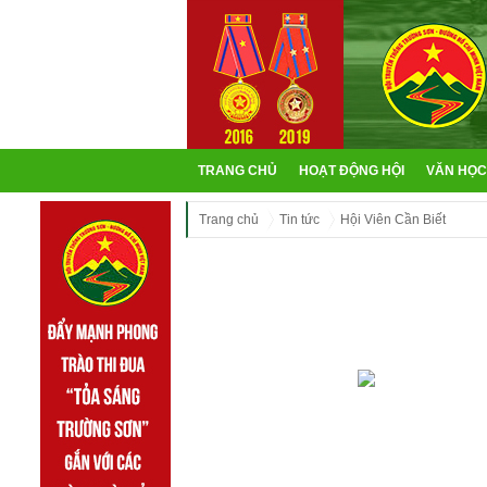
TRANG CHỦ
HOẠT ĐỘNG HỘI
VĂN HỌC
Trang chủ
Tin tức
Hội Viên Cần Biết