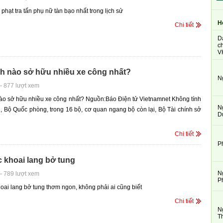
phạt tra tấn phụ nữ tàn bạo nhất trong lịch sử
H
Chi tiết
D
ch
V
h nào sở hữu nhiều xe công nhất?
N
-
877 lượt xem
ào sở hữu nhiều xe công nhất? Nguồn:Báo Điện tử Vietnamnet Không tính
N
 Bộ Quốc phòng, trong 16 bộ, cơ quan ngang bộ còn lại, Bộ Tài chính sở
D
Chi tiết
P
 khoai lang bở tung
N
-
789 lượt xem
P
oai lang bở tung thơm ngon, không phải ai cũng biết
Chi tiết
N
T