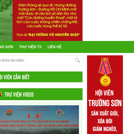
NG SƠN
THƯ VIỆN TS
LIÊN HỆ
ỘI VIÊN CẦN BIẾT
THƯ VIỆN VIDEO