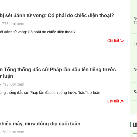
bị sét đánh tử vong: Có phải do chiếc điện thoại?
N
T
-
775 lượt xem
sét đánh tử vong: Có phải do chiếc điện thoại?
Chi tiết
L
 Tổng thống đắc cử Pháp lần đầu lên tiếng trước
N
ư luận
-
793 lượt xem
Đ
ng thống đắc cử Pháp lần đầu lên tiếng trước “bão” dư luận
Chi tiết
LI
nhiều mây, mưa dông dịp cuối tuần
-
788 lượt xem