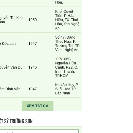
Hóa.
Khối Quyết
Tiến, P. Hàa
guyễn Thị Kim
1959
Hiếu, TX. Thái
hoa
Hòa, tỉnh Nghệ
An.
Số 47, Đặng
Thúc Hứa, P.
ê Đức Lân
1947
Trường Thi, TP.
Vinh, Nghệ An
117/106B
Nguyễn Hữu
guyễn Văn Dụ
1946
Cảnh, P.22, Q.
Bình Thạnh,
TP.HCM
Khu An Huy, P.
àm Đình Văn
1947
Suối Hoa,TP
Bắc Ninh
XEM TẤT CẢ
ỆT SỸ TRƯỜNG SƠN