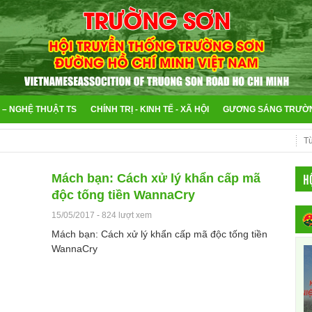
 – NGHỆ THUẬT TS
CHÍNH TRỊ - KINH TẾ - XÃ HỘI
GƯƠNG SÁNG TRƯỜ
H
Mách bạn: Cách xử lý khẩn cấp mã
độc tống tiền WannaCry
15/05/2017
-
824 lượt xem
Mách bạn: Cách xử lý khẩn cấp mã độc tống tiền
WannaCry