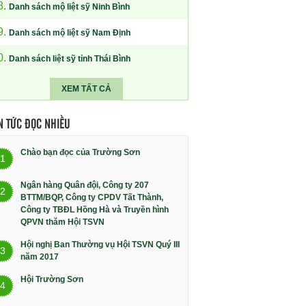
8.
Danh sách mộ liệt sỹ Ninh Bình
9.
Danh sách mộ liệt sỹ Nam Định
0.
Danh sách liệt sỹ tỉnh Thái Bình
XEM TẤT CẢ
N TỨC ĐỌC NHIỀU
Chào bạn đọc của Trường Sơn
1
Ngân hàng Quân đội, Công ty 207
2
BTTM/BQP, Công ty CPDV Tất Thành,
Công ty TBĐL Hồng Hà và Truyền hình
QPVN thăm Hội TSVN
Hội nghị Ban Thường vụ Hội TSVN Quý III
3
năm 2017
Hội Trường Sơn
4