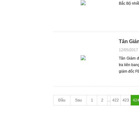
Bắc Bộ nhiề
Tân Giám
12/05/2017
Tân Giám đ
tra liên ba
giám đốc F
Đầu
Sau
1
2
...
422
423
42