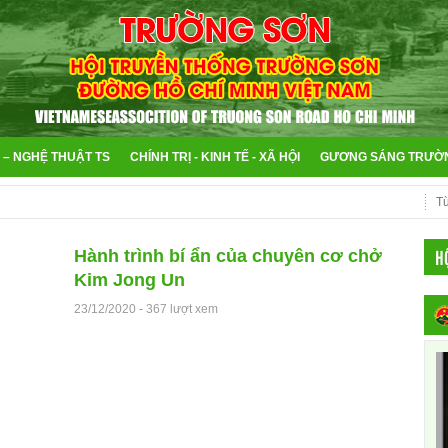
 – NGHỆ THUẬT TS
CHÍNH TRỊ - KINH TẾ - XÃ HỘI
GƯƠNG SÁNG TRƯỜ
H
Hành trình bí ẩn của chuyên cơ chở
Kim Jong Un
23/12/2020
-
367 lượt xem