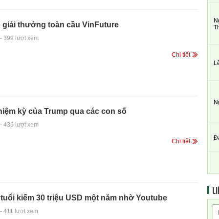
N
giải thưởng toàn cầu VinFuture
T
-
399 lượt xem
Chi tiết
L
N
hiệm kỳ của Trump qua các con số
-
436 lượt xem
Đ
Chi tiết
LI
9 tuổi kiếm 30 triệu USD một năm nhờ Youtube
-
411 lượt xem