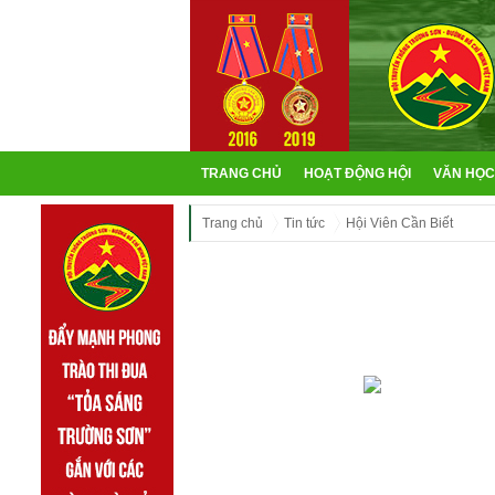
TRANG CHỦ
HOẠT ĐỘNG HỘI
VĂN HỌC
Trang chủ
Tin tức
Hội Viên Cần Biết