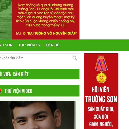
NG SƠN
THƯ VIỆN TS
LIÊN HỆ
ỘI VIÊN CẦN BIẾT
THƯ VIỆN VIDEO