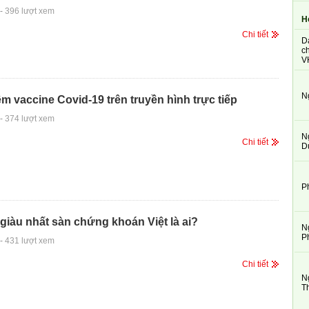
-
396 lượt xem
H
Chi tiết
D
ch
V
N
êm vaccine Covid-19 trên truyền hình trực tiếp
-
374 lượt xem
N
Chi tiết
D
P
 giàu nhất sàn chứng khoán Việt là ai?
N
P
-
431 lượt xem
Chi tiết
N
T