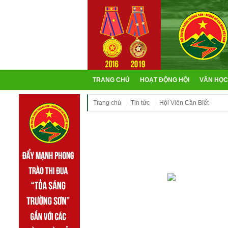
TRANG CHỦ
HOẠT ĐỘNG HỘI
VĂN HỌC
Trang chủ
Tin tức
Hội Viên Cần Biết