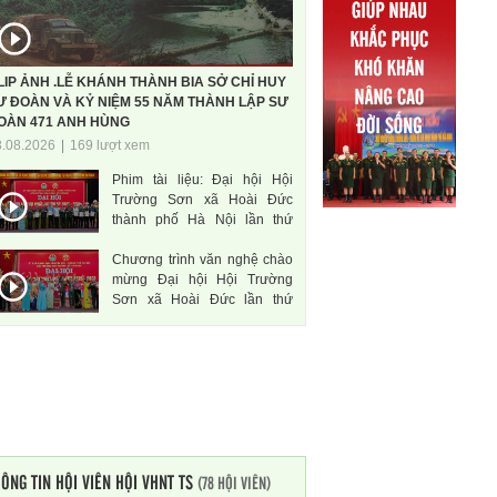
LIP ẢNH .LỄ KHÁNH THÀNH BIA SỞ CHỈ HUY
Ư ĐOÀN VÀ KỶ NIỆM 55 NĂM THÀNH LẬP SƯ
OÀN 471 ANH HÙNG
3.08.2026
|
169 lượt xem
Phim tài liệu: Đại hội Hội
Trường Sơn xã Hoài Đức
thành phố Hà Nội lần thứ
nhất, nhiệm kì 2026-2031
Chương trình văn nghệ chào
mừng Đại hội Hội Trường
Sơn xã Hoài Đức lần thứ
nhất, nhiệm kì 2026-2031
ÔNG TIN HỘI VIÊN HỘI VHNT TS
(78 HỘI VIÊN)