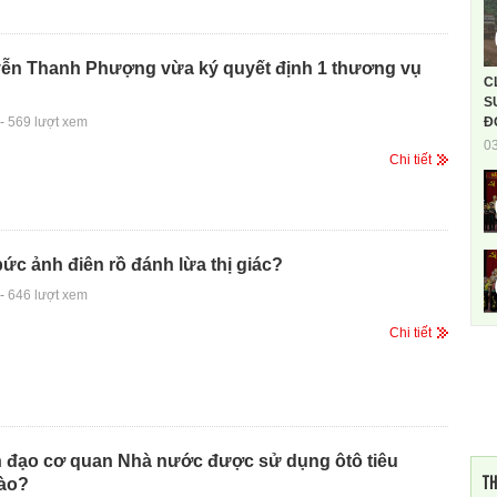
ễn Thanh Phượng vừa ký quyết định 1 thương vụ
C
S
-
569 lượt xem
Đ
0
Chi tiết
c ảnh điên rồ đánh lừa thị giác?
-
646 lượt xem
Chi tiết
h đạo cơ quan Nhà nước được sử dụng ôtô tiêu
TH
ào?