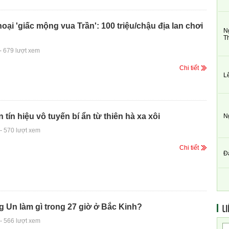
oại 'giấc mộng vua Trần': 100 triệu/chậu địa lan chơi
N
T
-
679 lượt xem
Chi tiết
L
n tín hiệu vô tuyến bí ẩn từ thiên hà xa xôi
N
-
570 lượt xem
Chi tiết
Đ
LI
 Un làm gì trong 27 giờ ở Bắc Kinh?
-
566 lượt xem