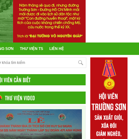
NG SƠN
THƯ VIỆN TS
LIÊN HỆ
ỘI VIÊN CẦN BIẾT
THƯ VIỆN VIDEO