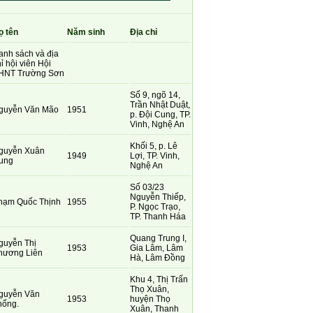
ọ tên
Năm sinh
Địa chỉ
anh sách và địa
ỉ hội viên Hội
HNT Trường Sơn
Số 9, ngõ 14,
Trần Nhật Duật,
guyễn Văn Mão
1951
p. Đội Cung, TP.
Vinh, Nghệ An
Khối 5, p. Lê
guyễn Xuân
1949
Lợi, TP. Vinh,
ung
Nghệ An
Số 03/23
Nguyễn Thiếp,
hạm Quốc Thịnh
1955
P. Ngọc Trạo,
TP. Thanh Háa
Quang Trung I,
guyễn Thị
1953
Gia Lâm, Lâm
hương Liên
Hà, Lâm Đồng
Khu 4, Thị Trấn
Thọ Xuân,
guyễn Văn
1953
huyện Thọ
hống.
Xuân, Thanh