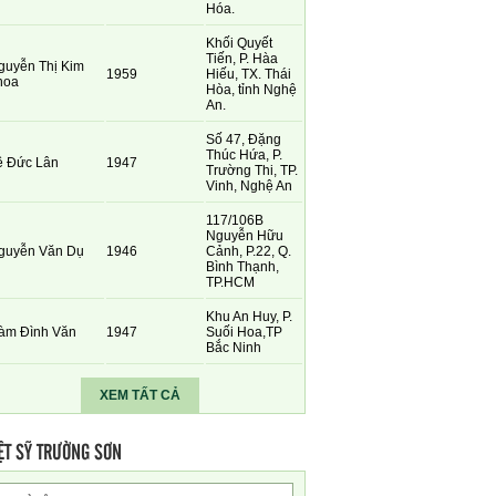
Hóa.
Khối Quyết
Tiến, P. Hàa
guyễn Thị Kim
1959
Hiếu, TX. Thái
hoa
Hòa, tỉnh Nghệ
An.
Số 47, Đặng
Thúc Hứa, P.
ê Đức Lân
1947
Trường Thi, TP.
Vinh, Nghệ An
117/106B
Nguyễn Hữu
guyễn Văn Dụ
1946
Cảnh, P.22, Q.
Bình Thạnh,
TP.HCM
Khu An Huy, P.
àm Đình Văn
1947
Suối Hoa,TP
Bắc Ninh
XEM TẤT CẢ
ỆT SỸ TRƯỜNG SƠN