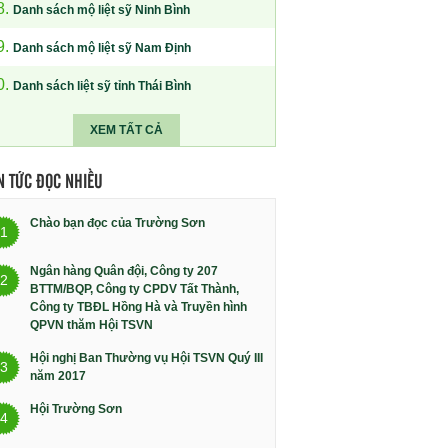
8.
Danh sách mộ liệt sỹ Ninh Bình
9.
Danh sách mộ liệt sỹ Nam Định
0.
Danh sách liệt sỹ tỉnh Thái Bình
XEM TẤT CẢ
N TỨC ĐỌC NHIỀU
Chào bạn đọc của Trường Sơn
1
Ngân hàng Quân đội, Công ty 207
2
BTTM/BQP, Công ty CPDV Tất Thành,
Công ty TBĐL Hồng Hà và Truyền hình
QPVN thăm Hội TSVN
Hội nghị Ban Thường vụ Hội TSVN Quý III
3
năm 2017
Hội Trường Sơn
4