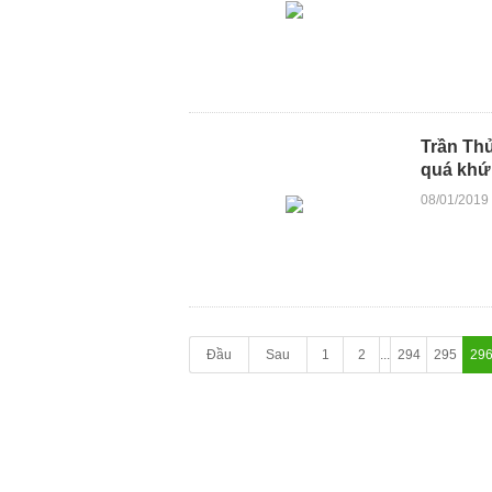
Trần Thủ
quá khứ
08/01/2019
Đầu
Sau
1
2
...
294
295
29