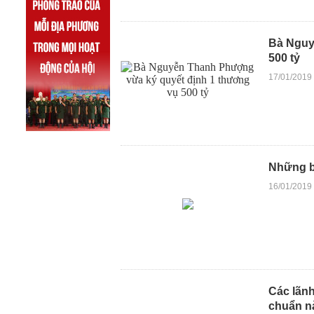
Bà Nguy
500 tỷ
17/01/2019
Những bứ
16/01/2019
Các lãn
chuẩn n