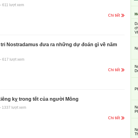
-
611 lượt xem
H
Chi tiết
D
ch
V
 tri Nostradamus đưa ra những dự đoán gì về năm
N
-
617 lượt xem
N
Chi tiết
D
P
iêng kỵ trong tết của người Mông
N
-
1337 lượt xem
P
Chi tiết
N
T