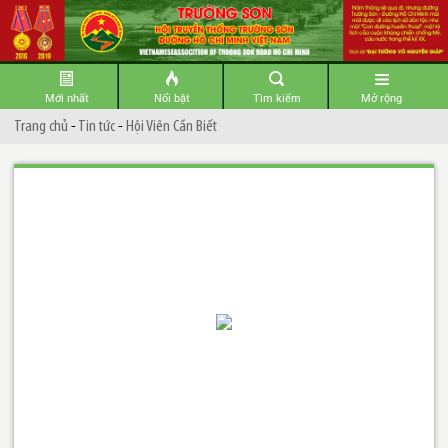
Mới nhất
Nổi bật
Tìm kiếm
Mở rộng
Trang chủ
-
Tin tức
-
Hội Viên Cần Biết