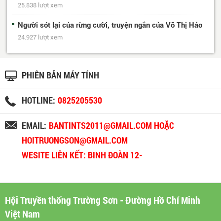
25.838 lượt xem
Người sót lại của rừng cười, truyện ngắn của Võ Thị Hảo
24.927 lượt xem
PHIÊN BẢN MÁY TÍNH
HOTLINE:
0825205530
EMAIL:
BANTINTS2011@GMAIL.COM HOẶC
HOITRUONGSON@GMAIL.COM
WESITE LIÊN KẾT: BINH ĐOÀN 12-
BINHDOAN12.VN
Hội Truyền thống Trường Sơn - Đường Hồ Chí Minh
Việt Nam