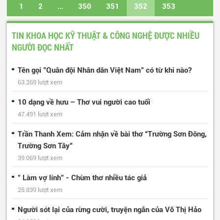
1
2
...
350
351
352
353
354
...
429
430
Trang cuối
TIN KHOA HỌC KỸ THUẬT & CÔNG NGHỆ ĐƯỢC NHIỀU
NGƯỜI ĐỌC NHẤT
Tên gọi "Quân đội Nhân dân Việt Nam" có từ khi nào?
63.269 lượt xem
10 dạng về hưu – Thơ vui người cao tuổi
47.491 lượt xem
Trần Thanh Xem: Cảm nhận về bài thơ “Trường Sơn Đông,
Trường Sơn Tây”
39.069 lượt xem
" Làm vợ lính" - Chùm thơ nhiều tác giả
25.839 lượt xem
Người sót lại của rừng cười, truyện ngắn của Võ Thị Hảo