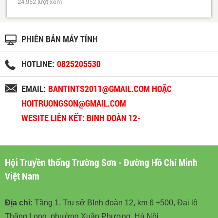
24.952 lượt xem
PHIÊN BẢN MÁY TÍNH
HOTLINE:
0825205530
EMAIL:
BANTINTS2011@GMAIL.COM HOẶC
HOITRUONGSON@GMAIL.COM
WESITE LIÊN KẾT: BINH ĐOÀN 12-
BINHDOAN12.VN
Hội Truyền thống Trường Sơn - Đường Hồ Chí Minh
Việt Nam
Địa chỉ:
Tầng 1, Trụ sở BInh đoàn 12, km 6 +500, Đại lộ
Thăng Long, phường Xuân Phương, Hà Nội.