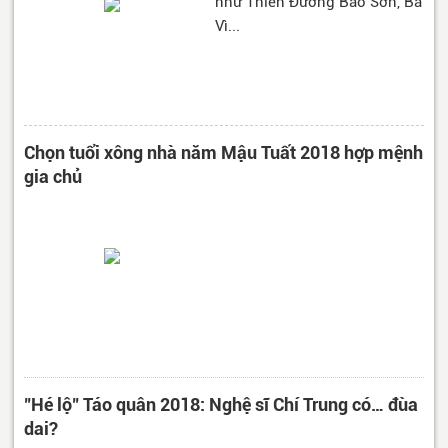
như Thiên Đường Bảo Sơn, Ba
Vì...
Chọn tuổi xông nhà năm Mậu Tuất 2018 hợp mệnh
gia chủ
"Hé lộ" Táo quân 2018: Nghệ sĩ Chí Trung có… đùa
dai?