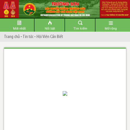
Mới nhất
Nổi bật
Tìm kiếm
Mở rộng
Trang chủ
-
Tin tức
-
Hội Viên Cần Biết