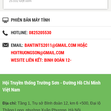
25.032 lượt xem
PHIÊN BẢN MÁY TÍNH
HOTLINE:
0825205530
EMAIL:
BANTINTS2011@GMAIL.COM HOẶC
HOITRUONGSON@GMAIL.COM
WESITE LIÊN KẾT: BINH ĐOÀN 12-
BINHDOAN12.VN
Hội Truyền thống Trường Sơn - Đường Hồ Chí Minh
Việt Nam
Địa chỉ:
Tầng 1, Trụ sở BInh đoàn 12, km 6 +500, Đại lộ
Thăng Long, phường Xuân Phương, Hà Nội.