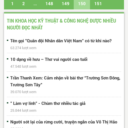
1
2
...
148
149
150
151
152
...
429
430
Trang cuối
TIN KHOA HỌC KỸ THUẬT & CÔNG NGHỆ ĐƯỢC NHIỀU
NGƯỜI ĐỌC NHẤT
Tên gọi "Quân đội Nhân dân Việt Nam" có từ khi nào?
63.274 lượt xem
10 dạng về hưu – Thơ vui người cao tuổi
47.548 lượt xem
Trần Thanh Xem: Cảm nhận về bài thơ “Trường Sơn Đông,
Trường Sơn Tây”
39.070 lượt xem
" Làm vợ lính" - Chùm thơ nhiều tác giả
25.844 lượt xem
Người sót lại của rừng cười, truyện ngắn của Võ Thị Hảo