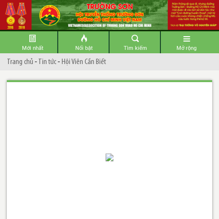
Mới nhất
Nổi bật
Tìm kiếm
Mở rộng
Trang chủ
-
Tin tức
-
Hội Viên Cần Biết