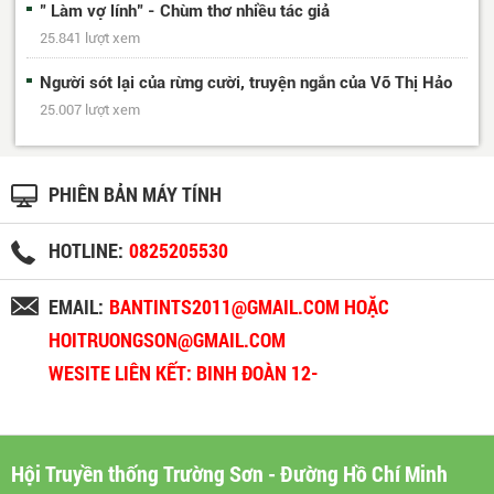
" Làm vợ lính" - Chùm thơ nhiều tác giả
25.841 lượt xem
Người sót lại của rừng cười, truyện ngắn của Võ Thị Hảo
25.007 lượt xem
PHIÊN BẢN MÁY TÍNH
HOTLINE:
0825205530
EMAIL:
BANTINTS2011@GMAIL.COM HOẶC
HOITRUONGSON@GMAIL.COM
WESITE LIÊN KẾT: BINH ĐOÀN 12-
BINHDOAN12.VN
Hội Truyền thống Trường Sơn - Đường Hồ Chí Minh