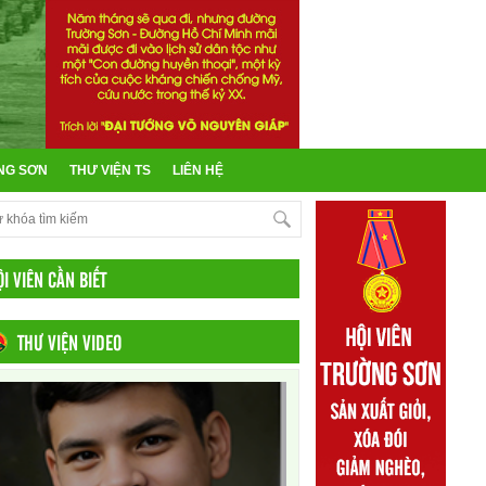
NG SƠN
THƯ VIỆN TS
LIÊN HỆ
ỘI VIÊN CẦN BIẾT
THƯ VIỆN VIDEO