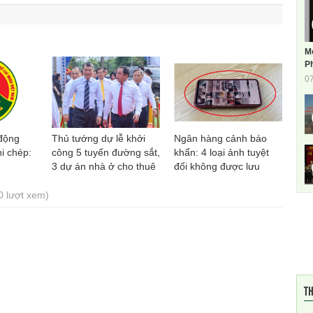
M
Ph
0
động
Thủ tướng dự lễ khởi
Ngân hàng cảnh báo
i chép:
công 5 tuyến đường sắt,
khẩn: 4 loại ảnh tuyệt
3 dự án nhà ở cho thuê
đối không được lưu
tại Hà Nội
trong điện thoại
0 lượt xem)
TH