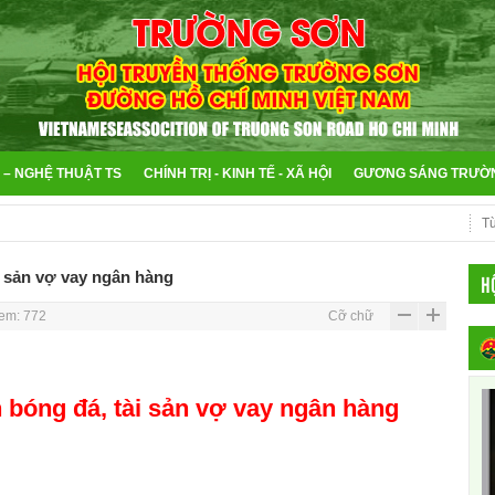
 – NGHỆ THUẬT TS
CHÍNH TRỊ - KINH TẾ - XÃ HỘI
GƯƠNG SÁNG TRƯỜ
i sản vợ vay ngân hàng
H
em: 772
Cỡ chữ
 bóng đá, tài sản vợ vay ngân hàng