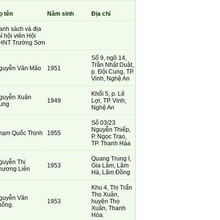
ọ tên
Năm sinh
Địa chỉ
anh sách và địa
ỉ hội viên Hội
HNT Trường Sơn
Số 9, ngõ 14,
Trần Nhật Duật,
guyễn Văn Mão
1951
p. Đội Cung, TP.
Vinh, Nghệ An
Khối 5, p. Lê
guyễn Xuân
1949
Lợi, TP. Vinh,
ung
Nghệ An
Số 03/23
Nguyễn Thiếp,
hạm Quốc Thịnh
1955
P. Ngọc Trạo,
TP. Thanh Háa
Quang Trung I,
guyễn Thị
1953
Gia Lâm, Lâm
hương Liên
Hà, Lâm Đồng
Khu 4, Thị Trấn
Thọ Xuân,
guyễn Văn
1953
huyện Thọ
hống.
Xuân, Thanh
Hóa.