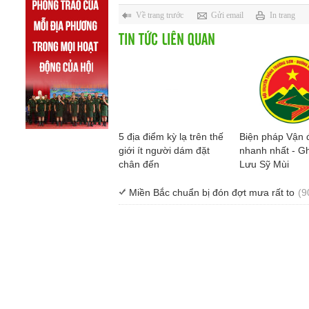
Về trang trước
Gửi email
In trang
TIN TỨC LIÊN QUAN
5 địa điểm kỳ lạ trên thế
Biện pháp Vận 
giới ít người dám đặt
nhanh nhất - Gh
chân đến
Lưu Sỹ Mùi
Miền Bắc chuẩn bị đón đợt mưa rất to
(9