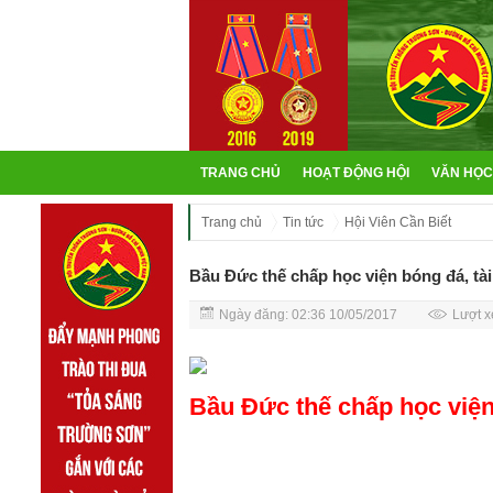
TRANG CHỦ
HOẠT ĐỘNG HỘI
VĂN HỌC
Trang chủ
Tin tức
Hội Viên Cần Biết
Bầu Đức thế chấp học viện bóng đá, tà
Ngày đăng: 02:36 10/05/2017
Lượt x
Bầu Đức thế chấp học viện