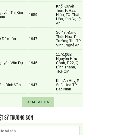
Khối Quyết
Tiến, P. Hàa
guyễn Thị Kim
1959
Hiếu, TX. Thái
hoa
Hòa, tỉnh Nghệ
An.
Số 47, Đặng
Thúc Hứa, P.
ê Đức Lân
1947
Trường Thi, TP.
Vinh, Nghệ An
117/106B
Nguyễn Hữu
guyễn Văn Dụ
1946
Cảnh, P.22, Q.
Bình Thạnh,
TP.HCM
Khu An Huy, P.
àm Đình Văn
1947
Suối Hoa,TP
Bắc Ninh
XEM TẤT CẢ
ỆT SỸ TRƯỜNG SƠN