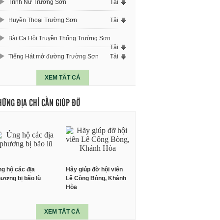
Trinh Nữ Trường Sơn
Tải
Huyền Thoại Trường Sơn
Tải
Bài Ca Hội Truyền Thống Trường Sơn
Tải
Tiếng Hát mở đường Trường Sơn
Tải
XEM TẤT CẢ
HỮNG ĐỊA CHỈ CẦN GIÚP ĐỠ
g hộ các địa
Hãy giúp đỡ hội viên
ương bị bão lũ
Lê Công Bòng, Khánh
Hòa
XEM TẤT CẢ