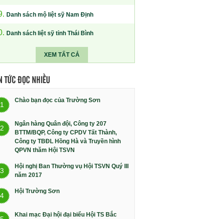
9.
Danh sách mộ liệt sỹ Nam Định
0.
Danh sách liệt sỹ tỉnh Thái Bình
XEM TẤT CẢ
N TỨC ĐỌC NHIỀU
Chào bạn đọc của Trường Sơn
1
Ngân hàng Quân đội, Công ty 207
2
BTTM/BQP, Công ty CPDV Tất Thành,
Công ty TBĐL Hồng Hà và Truyền hình
QPVN thăm Hội TSVN
Hội nghị Ban Thường vụ Hội TSVN Quý III
3
năm 2017
Hội Trường Sơn
4
Khai mạc Đại hội đại biểu Hội TS Bắc
5