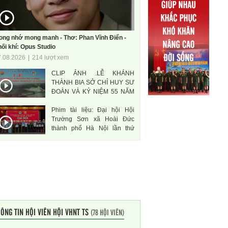
ong nhớ mong manh - Thơ: Phan Vĩnh Điển -
ối khí: Opus Studio
7.08.2026
|
214 lượt xem
CLIP ẢNH .LỄ KHÁNH
THÀNH BIA SỞ CHỈ HUY SƯ
ĐOÀN VÀ KỶ NIỆM 55 NĂM
THÀNH LẬP SƯ ĐOÀN 471
Phim tài liệu: Đại hội Hội
ANH HÙNG
Trường Sơn xã Hoài Đức
thành phố Hà Nội lần thứ
nhất, nhiệm kì 2026-2031
ÔNG TIN HỘI VIÊN HỘI VHNT TS
(78 HỘI VIÊN)