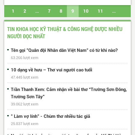
1
2
...
7
8
9
10
11
...
453
454
Trang cuối
TIN KHOA HỌC KỸ THUẬT & CÔNG NGHỆ ĐƯỢC NHIỀU
NGƯỜI ĐỌC NHẤT
Tên gọi "Quân đội Nhân dân Việt Nam" có từ khi nào?
63.266 lượt xem
10 dạng về hưu – Thơ vui người cao tuổi
47.445 lượt xem
Trần Thanh Xem: Cảm nhận về bài thơ “Trường Sơn Đông,
Trường Sơn Tây”
39.062 lượt xem
" Làm vợ lính" - Chùm thơ nhiều tác giả
25.837 lượt xem