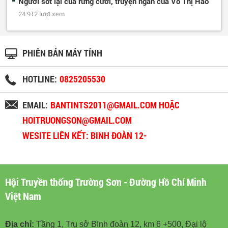
Người sót lại của rừng cười, truyện ngắn của Võ Thị Hảo
24.912 lượt xem
PHIÊN BẢN MÁY TÍNH
HOTLINE:
0825205530
EMAIL:
BANTINTS2011@GMAIL.COM HOẶC
HOITRUONGSON@GMAIL.COM
WESITE LIÊN KẾT: BINH ĐOÀN 12-
BINHDOAN12.VN
Hội Truyền thống Trường Sơn - Đường Hồ Chí Minh
Việt Nam
Địa chỉ:
Tầng 1, Trụ sở BInh đoàn 12, km 6 +500, Đại lộ