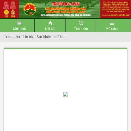
Mới nhất
Nổi bật
Tìm kiếm
Mở rộng
Trang chủ
-
Tin tức
-
Sức khỏe - thể thao