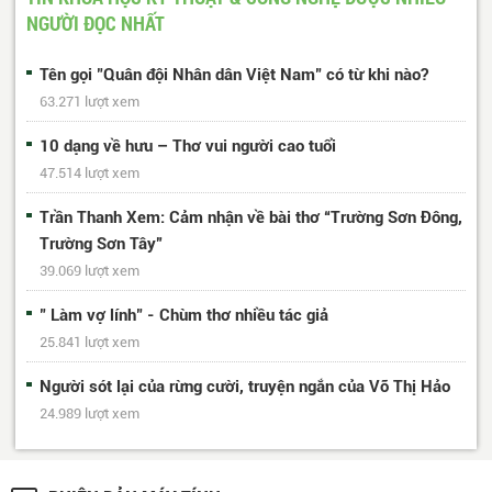
NGƯỜI ĐỌC NHẤT
Tên gọi "Quân đội Nhân dân Việt Nam" có từ khi nào?
63.271 lượt xem
10 dạng về hưu – Thơ vui người cao tuổi
47.514 lượt xem
Trần Thanh Xem: Cảm nhận về bài thơ “Trường Sơn Đông,
Trường Sơn Tây”
39.069 lượt xem
" Làm vợ lính" - Chùm thơ nhiều tác giả
25.841 lượt xem
Người sót lại của rừng cười, truyện ngắn của Võ Thị Hảo
24.989 lượt xem