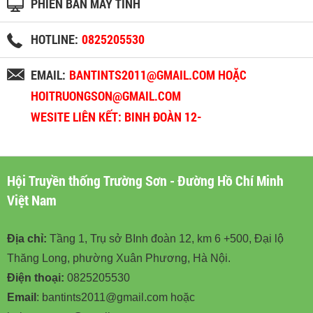
PHIÊN BẢN MÁY TÍNH
HOTLINE:
0825205530
EMAIL:
BANTINTS2011@GMAIL.COM HOẶC
HOITRUONGSON@GMAIL.COM
WESITE LIÊN KẾT: BINH ĐOÀN 12-
BINHDOAN12.VN
Hội Truyền thống Trường Sơn - Đường Hồ Chí Minh
Việt Nam
Địa chỉ:
Tầng 1, Trụ sở BInh đoàn 12, km 6 +500, Đại lộ
Thăng Long, phường Xuân Phương, Hà Nội.
Điện thoại:
0825205530
Email
: bantints2011@gmail.com hoặc