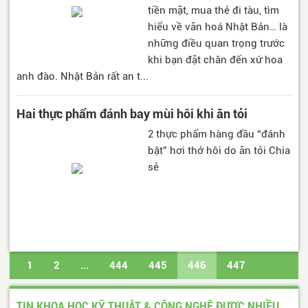
tiền mặt, mua thẻ đi tàu, tìm
hiểu về văn hoá Nhật Bản… là
những điều quan trọng trước
khi bạn đặt chân đến xứ hoa
anh đào. Nhật Bản rất an t...
Hai thực phẩm đánh bay mùi hôi khi ăn tỏi
2 thực phẩm hàng đầu “đánh
bật” hơi thở hôi do ăn tỏi Chia
sẻ
1
2
...
444
445
446
447
448
...
453
454
Trang cuối
TIN KHOA HỌC KỸ THUẬT & CÔNG NGHỆ ĐƯỢC NHIỀU