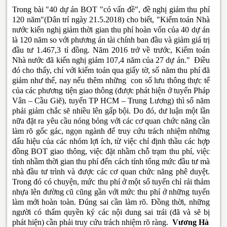
Trong bài "40 dự án BOT "có vấn đề", đề nghị giảm thu phí
120 năm"(Dân trí ngày 21.5.2018) cho biết, "Kiểm toán Nhà
nước kiến nghị giảm thời gian thu phí hoàn vốn của 40 dự án
là 120 năm so với phương án tài chính ban đầu và giảm giá trị
đầu tư 1.467,3 tỉ đồng. Năm 2016 trở về trước, Kiểm toán
Nhà nước đã kiến nghị giảm 107,4 năm của 27 dự án." Điều
đó cho thấy, chỉ với kiểm toán qua giấy tờ, số năm thu phí đã
giảm như thế, nay nếu thêm những con số lưu thông thực tế
của các phương tiện giao thông (được phát hiện ở tuyến Pháp
Vân – Cầu Giẽ), tuyến TP HCM – Trung Lương) thì số năm
phải giảm chắc sẽ nhiều lên gấp bội. Do đó, dư luận một lần
nữa đặt ra yêu cầu nóng bỏng với các cơ quan chức năng cần
làm rõ gốc gác, ngọn ngành để truy cứu trách nhiệm những
dấu hiệu của các nhóm lợi ích, từ việc chỉ định thầu các hợp
đồng BOT giao thông, việc đặt nhầm chỗ trạm thu phí, việc
tính nhầm thời gian thu phí đến cách tính tổng mức đầu tư mà
nhà đầu tư trình và được các cơ quan chức năng phê duyệt.
Trong đó có chuyện, mức thu phí ở một số tuyến chỉ rải thảm
nhựa lên đường cũ cũng gần với mức thu phí ở những tuyến
làm mới hoàn toàn. Đúng sai cần làm rõ. Đồng thời, những
người có thẩm quyền ký các nội dung sai trái (đã và sẽ bị
phát hiện) cần phải truy cứu trách nhiệm rõ ràng.
Vương Hà