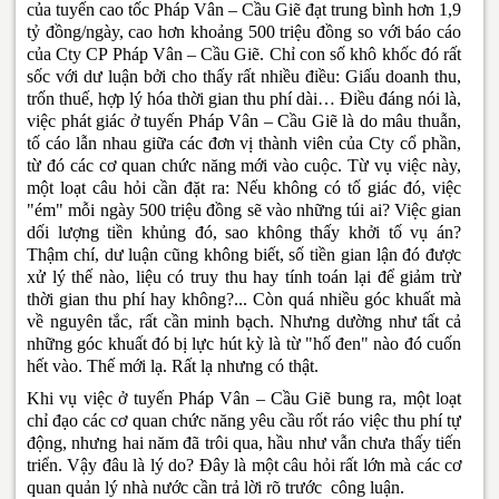
của tuyến cao tốc Pháp Vân – Cầu Giẽ đạt trung bình hơn 1,9
tỷ đồng/ngày, cao hơn khoảng 500 triệu đồng so với báo cáo
của Cty CP Pháp Vân – Cầu Giẽ. Chỉ con số khô khốc đó rất
sốc với dư luận bởi cho thấy rất nhiều điều: Giấu doanh thu,
trốn thuế, hợp lý hóa thời gian thu phí dài… Điều đáng nói là,
việc phát giác ở tuyến Pháp Vân – Cầu Giẽ là do mâu thuẫn,
tố cáo lẫn nhau giữa các đơn vị thành viên của Cty cổ phần,
từ đó các cơ quan chức năng mới vào cuộc. Từ vụ việc này,
một loạt câu hỏi cần đặt ra: Nếu không có tố giác đó, việc
"ém" mỗi ngày 500 triệu đồng sẽ vào những túi ai? Việc gian
dối lượng tiền khủng đó, sao không thấy khởi tố vụ án?
Thậm chí, dư luận cũng không biết, số tiền gian lận đó được
xử lý thế nào, liệu có truy thu hay tính toán lại để giảm trừ
thời gian thu phí hay không?... Còn quá nhiều góc khuất mà
về nguyên tắc, rất cần minh bạch. Nhưng dường như tất cả
những góc khuất đó bị lực hút kỳ là từ "hố đen" nào đó cuốn
hết vào. Thế mới lạ. Rất lạ nhưng có thật.
Khi vụ việc ở tuyến Pháp Vân – Cầu Giẽ bung ra, một loạt
chỉ đạo các cơ quan chức năng yêu cầu rốt ráo việc thu phí tự
động, nhưng hai năm đã trôi qua, hầu như vẫn chưa thấy tiến
triển. Vậy đâu là lý do? Đây là một câu hỏi rất lớn mà các cơ
quan quản lý nhà nước cần trả lời rõ trước công luận.