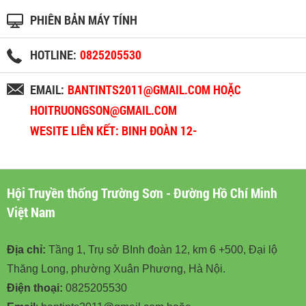
PHIÊN BẢN MÁY TÍNH
HOTLINE:
0825205530
EMAIL:
BANTINTS2011@GMAIL.COM HOẶC
HOITRUONGSON@GMAIL.COM
WESITE LIÊN KẾT: BINH ĐOÀN 12-
BINHDOAN12.VN
Hội Truyền thống Trường Sơn - Đường Hồ Chí Minh
Việt Nam
Địa chỉ:
Tầng 1, Trụ sở BInh đoàn 12, km 6 +500, Đại lộ
Thăng Long, phường Xuân Phương, Hà Nội.
Điện thoại:
0825205530