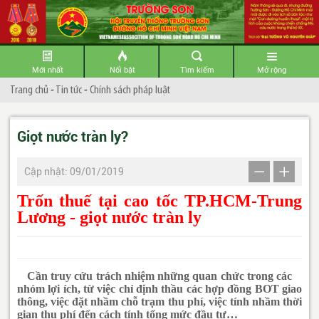
Mới nhất
Nổi bật
Tìm kiếm
Mở rộng
Trang chủ
-
Tin tức
-
Chính sách pháp luật
Giọt nước tràn ly?
Cập nhật: 09/01/2019
Trốn thuế tại cao tốc TP.HCM-Trung
Lương - giọt nước tràn ly
Cần truy cứu trách nhiệm những quan chức trong các
nhóm lợi ích, từ việc chỉ định thầu các hợp đồng BOT giao
thông, việc đặt nhầm chỗ trạm thu phí, việc tính nhầm thời
gian thu phí đến cách tính tổng mức đầu tư…