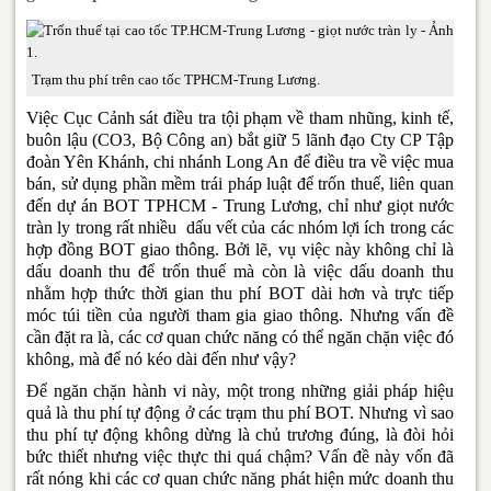
Trạm thu phí trên cao tốc TPHCM-Trung Lương.
Việc Cục Cảnh sát điều tra tội phạm về tham nhũng, kinh tế,
buôn lậu (CO3, Bộ Công an) bắt giữ 5 lãnh đạo Cty CP Tập
đoàn Yên Khánh, chi nhánh Long An để điều tra về việc mua
bán, sử dụng phần mềm trái pháp luật để trốn thuế, liên quan
đến dự án BOT TPHCM - Trung Lương, chỉ như giọt nước
tràn ly trong rất nhiều dấu vết của các nhóm lợi ích trong các
hợp đồng BOT giao thông. Bởi lẽ, vụ việc này không chỉ là
dấu doanh thu để trốn thuế mà còn là việc dấu doanh thu
nhằm hợp thức thời gian thu phí BOT dài hơn và trực tiếp
móc túi tiền của người tham gia giao thông. Nhưng vấn đề
cần đặt ra là, các cơ quan chức năng có thể ngăn chặn việc đó
không, mà để nó kéo dài đến như vậy?
Để ngăn chặn hành vi này, một trong những giải pháp hiệu
quả là thu phí tự động ở các trạm thu phí BOT. Nhưng vì sao
thu phí tự động không dừng là chủ trương đúng, là đòi hỏi
bức thiết nhưng việc thực thi quá chậm? Vấn đề này vốn đã
rất nóng khi các cơ quan chức năng phát hiện mức doanh thu