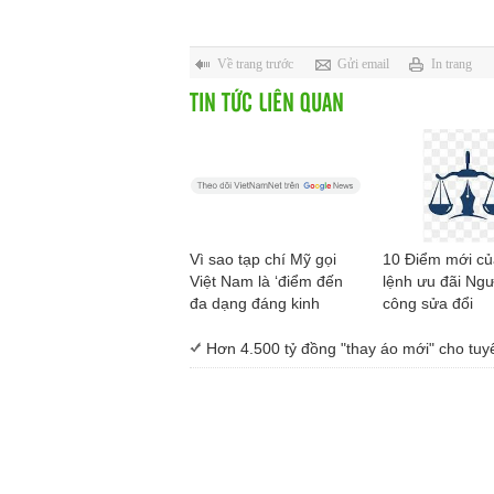
Về trang trước
Gửi email
In trang
TIN TỨC LIÊN QUAN
Vì sao tạp chí Mỹ gọi
10 Điểm mới c
Việt Nam là ‘điểm đến
lệnh ưu đãi Ngư
đa dạng đáng kinh
công sửa đổi
ngạc’?
Hơn 4.500 tỷ đồng "thay áo mới" cho tu