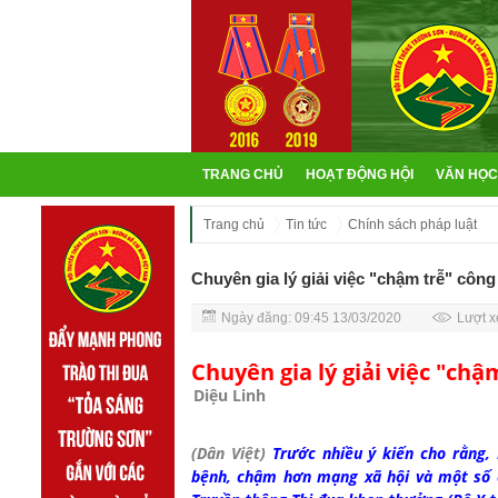
TRANG CHỦ
HOẠT ĐỘNG HỘI
VĂN HỌC
Trang chủ
Tin tức
Chính sách pháp luật
Chuyên gia lý giải việc "chậm trễ" công
Ngày đăng: 09:45 13/03/2020
Lượt x
Chuyên gia lý giải việc "chậ
Diệu Linh
(Dân Việt)
Trước nhiều ý kiến cho rằng, 
bệnh, chậm hơn mạng xã hội và một số 