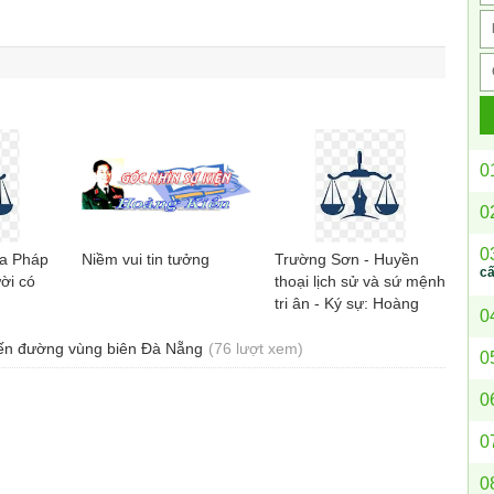
0
0
0
ủa Pháp
Niềm vui tin tưởng
Trường Sơn - Huyền
c
ời có
thoại lịch sử và sứ mệnh
tri ân - Ký sự: Hoàng
0
Quốc Huy
yến đường vùng biên Đà Nẵng
(76 lượt xem)
0
0
0
0