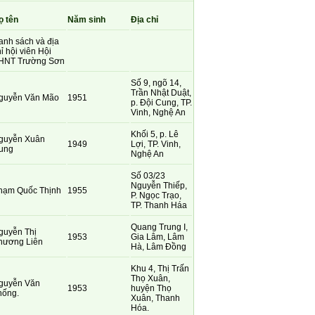
ọ tên
Năm sinh
Địa chỉ
anh sách và địa
ỉ hội viên Hội
HNT Trường Sơn
Số 9, ngõ 14,
Trần Nhật Duật,
guyễn Văn Mão
1951
p. Đội Cung, TP.
Vinh, Nghệ An
Khối 5, p. Lê
guyễn Xuân
1949
Lợi, TP. Vinh,
ung
Nghệ An
Số 03/23
Nguyễn Thiếp,
hạm Quốc Thịnh
1955
P. Ngọc Trạo,
TP. Thanh Háa
Quang Trung I,
guyễn Thị
1953
Gia Lâm, Lâm
hương Liên
Hà, Lâm Đồng
Khu 4, Thị Trấn
Thọ Xuân,
guyễn Văn
1953
huyện Thọ
hống.
Xuân, Thanh
Hóa.