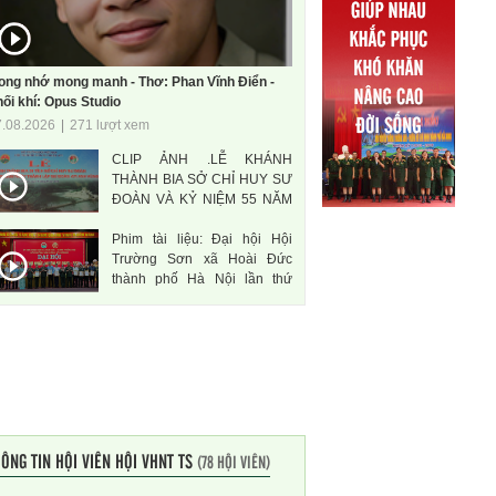
ong nhớ mong manh - Thơ: Phan Vĩnh Điển -
ối khí: Opus Studio
7.08.2026
|
271 lượt xem
CLIP ẢNH .LỄ KHÁNH
THÀNH BIA SỞ CHỈ HUY SƯ
ĐOÀN VÀ KỶ NIỆM 55 NĂM
THÀNH LẬP SƯ ĐOÀN 471
Phim tài liệu: Đại hội Hội
ANH HÙNG
Trường Sơn xã Hoài Đức
thành phố Hà Nội lần thứ
nhất, nhiệm kì 2026-2031
ÔNG TIN HỘI VIÊN HỘI VHNT TS
(78 HỘI VIÊN)