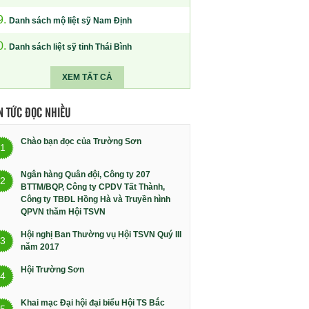
9.
Danh sách mộ liệt sỹ Nam Định
0.
Danh sách liệt sỹ tỉnh Thái Bình
XEM TẤT CẢ
N TỨC ĐỌC NHIỀU
Chào bạn đọc của Trường Sơn
1
Ngân hàng Quân đội, Công ty 207
2
BTTM/BQP, Công ty CPDV Tất Thành,
Công ty TBĐL Hồng Hà và Truyền hình
QPVN thăm Hội TSVN
Hội nghị Ban Thường vụ Hội TSVN Quý III
3
năm 2017
Hội Trường Sơn
4
Khai mạc Đại hội đại biểu Hội TS Bắc
5