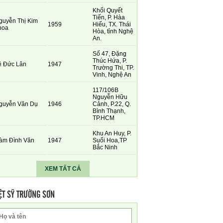
Khối Quyết
Tiến, P. Hàa
guyễn Thị Kim
1959
Hiếu, TX. Thái
hoa
Hòa, tỉnh Nghệ
An.
Số 47, Đặng
Thúc Hứa, P.
ê Đức Lân
1947
Trường Thi, TP.
Vinh, Nghệ An
117/106B
Nguyễn Hữu
guyễn Văn Dụ
1946
Cảnh, P.22, Q.
Bình Thạnh,
TP.HCM
Khu An Huy, P.
àm Đình Văn
1947
Suối Hoa,TP
Bắc Ninh
XEM TẤT CẢ
ỆT SỸ TRƯỜNG SƠN