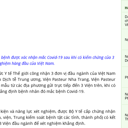
H
D
ch
V
N
N
ca bệnh được xác nhận mắc Covid-19 sau khi có kiểm chứng của 3
D
nghiệm hàng đầu của Việt Nam.
ức Y tế Thế giới công nhận 3 đơn vị đầu ngành của Việt Nam
P
h Dịch tễ Trung ương, Viện Pasteur Nha Trang, Viện Pasteur
mẫu từ các địa phương gửi trực tiếp đến 3 Viện trên, khi có
khẳng định bệnh nhân đó mắc bệnh Covid-19.
N
P
kiện và năng lực xét nghiệm, được Bộ Y tế cấp chứng nhận
N
 viện, Trung kiểm soát bệnh tật các tỉnh, thành phố) có kết
T
3 Viện đầu ngành để xét nghiệm khẳng định.