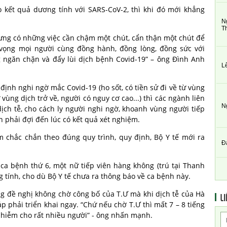
 kết quả dương tính với SARS-CoV-2, thì khi đó mới khẳng
N
T
hưng có những việc cần chậm một chút, cẩn thận một chút để
 vọng mọi người cùng đồng hành, đồng lòng, đồng sức với
 ngăn chặn và đẩy lùi dịch bệnh Covid-19” – ông Đình Anh
L
 định nghi ngờ mắc Covid-19 (ho sốt, có tiền sử đi về từ vùng
vùng dịch trở về, người có nguy cơ cao...) thì các ngành liên
N
ịch tễ, cho cách ly người nghi ngờ, khoanh vùng người tiếp
 phải đợi đến lúc có kết quả xét nghiệm.
ệm chắc chắn theo đúng quy trình, quy định, Bộ Y tế mới ra
Đ
 ca bệnh thứ 6, một nữ tiếp viên hàng không (trú tại Thanh
 tính, cho dù Bộ Y tế chưa ra thông báo về ca bệnh này.
 đề nghị không chờ công bố của T.Ư mà khi dịch tễ của Hà
LI
p phải triển khai ngay. “Chứ nếu chờ T.Ư thì mất 7 – 8 tiếng
nhiễm cho rất nhiều người” - ông nhấn mạnh.