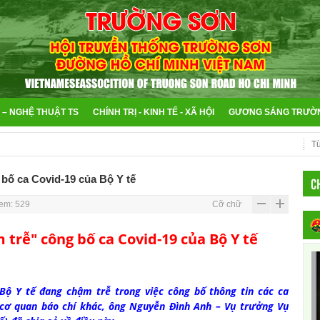
 – NGHỆ THUẬT TS
CHÍNH TRỊ - KINH TẾ - XÃ HỘI
GƯƠNG SÁNG TRƯỜ
 bố ca Covid-19 của Bộ Y tế
C
em: 529
Cỡ chữ
m trễ" công bố ca Covid-19 của Bộ Y tế
Bộ Y tế đang chậm trễ trong việc công bố thông tin các ca
cơ quan báo chí khác, ông Nguyễn Đình Anh – Vụ trưởng Vụ