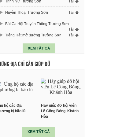
Trinh Nữ Trường Sơn
Tải
Huyền Thoại Trường Sơn
Tải
Bài Ca Hội Truyền Thống Trường Sơn
Tải
Tiếng Hát mở đường Trường Sơn
Tải
XEM TẤT CẢ
HỮNG ĐỊA CHỈ CẦN GIÚP ĐỠ
g hộ các địa
Hãy giúp đỡ hội viên
ương bị bão lũ
Lê Công Bòng, Khánh
Hòa
XEM TẤT CẢ