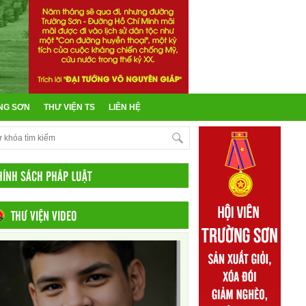
NG SƠN
THƯ VIỆN TS
LIÊN HỆ
HÍNH SÁCH PHÁP LUẬT
THƯ VIỆN VIDEO