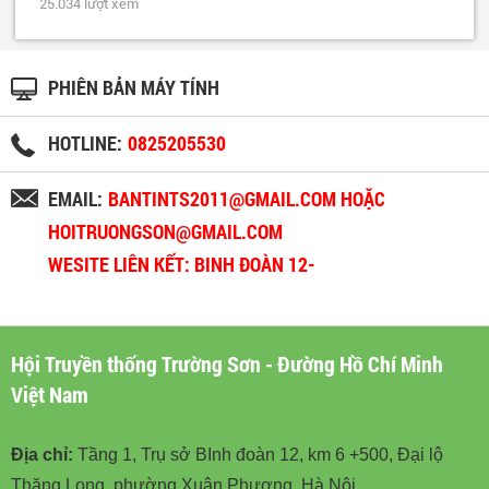
25.034 lượt xem
PHIÊN BẢN MÁY TÍNH
HOTLINE:
0825205530
EMAIL:
BANTINTS2011@GMAIL.COM HOẶC
HOITRUONGSON@GMAIL.COM
WESITE LIÊN KẾT: BINH ĐOÀN 12-
BINHDOAN12.VN
Hội Truyền thống Trường Sơn - Đường Hồ Chí Minh
Việt Nam
Địa chỉ:
Tầng 1, Trụ sở BInh đoàn 12, km 6 +500, Đại lộ
Thăng Long, phường Xuân Phương, Hà Nội.