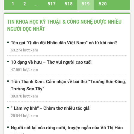
1
2
...
517
518
519
520
521
...
1034
1035
Trang cuối
TIN KHOA HỌC KỸ THUẬT & CÔNG NGHỆ ĐƯỢC NHIỀU
NGƯỜI ĐỌC NHẤT
Tên gọi "Quân đội Nhân dân Việt Nam" có từ khi nào?
63.274 lượt xem
10 dạng về hưu – Thơ vui người cao tuổi
47.551 lượt xem
Trần Thanh Xem: Cảm nhận về bài thơ “Trường Sơn Đông,
Trường Sơn Tây”
39.070 lượt xem
" Làm vợ lính" - Chùm thơ nhiều tác giả
25.844 lượt xem
Người sót lại của rừng cười, truyện ngắn của Võ Thị Hảo