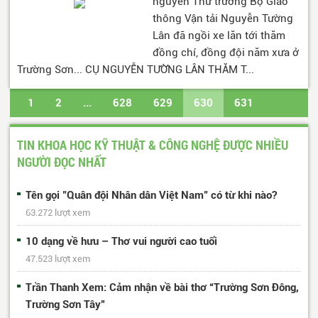
nguyên Thứ trưởng Bộ Giao
thông Vận tải Nguyễn Tường
Lân đã ngồi xe lăn tới thăm
đồng chí, đồng đội năm xưa ở
Trường Sơn... CỤ NGUYỄN TƯỜNG LÂN THĂM T...
1
2
...
628
629
630
631
632
...
647
648
Trang cuối
TIN KHOA HỌC KỸ THUẬT & CÔNG NGHỆ ĐƯỢC NHIỀU
NGƯỜI ĐỌC NHẤT
Tên gọi "Quân đội Nhân dân Việt Nam" có từ khi nào?
63.272 lượt xem
10 dạng về hưu – Thơ vui người cao tuổi
47.523 lượt xem
Trần Thanh Xem: Cảm nhận về bài thơ “Trường Sơn Đông,
Trường Sơn Tây”