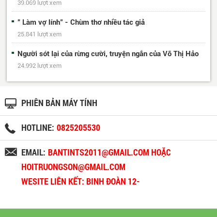
39.069 lượt xem
" Làm vợ lính" - Chùm thơ nhiều tác giả
25.841 lượt xem
Người sót lại của rừng cười, truyện ngắn của Võ Thị Hảo
24.992 lượt xem
PHIÊN BẢN MÁY TÍNH
HOTLINE:
0825205530
EMAIL:
BANTINTS2011@GMAIL.COM HOẶC
HOITRUONGSON@GMAIL.COM
WESITE LIÊN KẾT: BINH ĐOÀN 12-
BINHDOAN12.VN