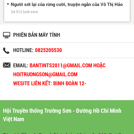
Người sót lại của rừng cười, truyện ngắn của Võ Thị Hảo
24.912 lượt xem
PHIÊN BẢN MÁY TÍNH
HOTLINE:
0825205530
EMAIL:
BANTINTS2011@GMAIL.COM HOẶC
HOITRUONGSON@GMAIL.COM
WESITE LIÊN KẾT: BINH ĐOÀN 12-
BINHDOAN12.VN
Hội Truyền thống Trường Sơn - Đường Hồ Chí Minh
Việt Nam