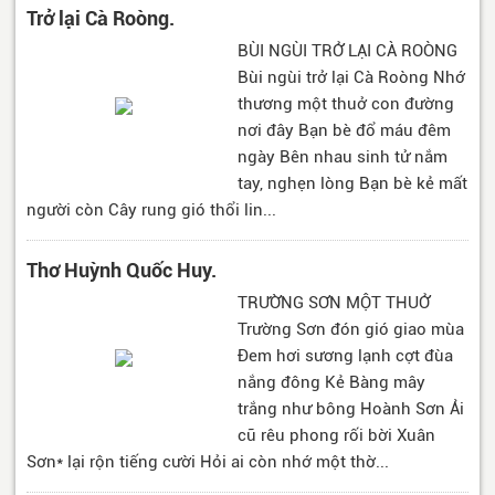
Trở lại Cà Roòng.
BÙI NGÙI TRỞ LẠI CÀ ROÒNG
Bùi ngùi trở lại Cà Roòng Nhớ
thương một thuở con đường
nơi đây Bạn bè đổ máu đêm
ngày Bên nhau sinh tử nắm
tay, nghẹn lòng Bạn bè kẻ mất
người còn Cây rung gió thổi lin...
Thơ Huỳnh Quốc Huy.
TRƯỜNG SƠN MỘT THUỞ
Trường Sơn đón gió giao mùa
Đem hơi sương lạnh cợt đùa
nắng đông Kẻ Bàng mây
trắng như bông Hoành Sơn Ải
cũ rêu phong rối bời Xuân
Sơn* lại rộn tiếng cười Hỏi ai còn nhớ một thờ...