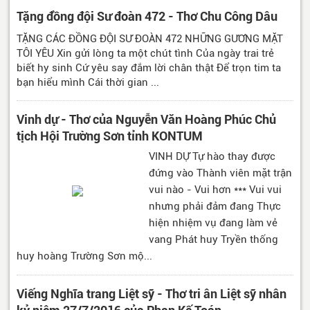
Tặng đồng đội Sư đoàn 472 - Thơ Chu Công Dâu
TẶNG CÁC ĐỒNG ĐỘI SƯ ĐOÀN 472 NHỮNG GƯƠNG MẶT
TÔI YÊU Xin gửi lòng ta một chút tình Của ngày trai trẻ
biết hy sinh Cứ yêu say đắm lời chân thật Để trọn tim ta
bạn hiểu mình Cái thời gian ...
Vinh dự - Thơ của Nguyễn Văn Hoàng Phúc Chủ
tịch Hội Trường Sơn tỉnh KONTUM
VINH DỰ Tự hào thay được
đứng vào Thành viên mặt trận
vui nào - Vui hơn *** Vui vui
nhưng phải đảm đang Thực
hiện nhiệm vụ đang làm vẻ
vang Phát huy Tryền thống
huy hoàng Trường Sơn mộ...
Viếng Nghĩa trang Liệt sỹ - Thơ tri ân Liệt sỹ nhân