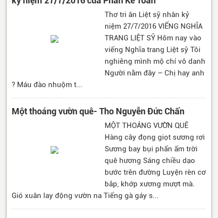
kỷ niệm 27/7/2016 của Phan Kế Toán
Thơ tri ân Liệt sỹ nhân kỷ
niệm 27/7/2016 VIẾNG NGHĨA
TRANG LIỆT SỸ Hôm nay vào
viếng Nghĩa trang Liệt sỹ Tôi
nghiêng mình mộ chí vô danh
Người nằm đây – Chị hay anh
? Máu đào nhuộm t...
Một thoáng vườn quê- Tho Nguyễn Đức Chấn
MỘT THOÁNG VƯỜN QUÊ
Hàng cây đọng giọt sương rơi
Sương bay bụi phấn ấm trời
quê hương Sáng chiều dạo
bước trên đường Luyện rèn cơ
bắp, khớp xương mượt mà.
Gió xuân lay động vườn na Tiếng gà gáy s...