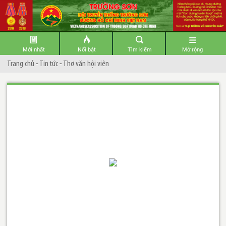
Mới nhất
Nổi bật
Tìm kiếm
Mở rộng
Trang chủ
-
Tin tức
-
Thơ văn hội viên