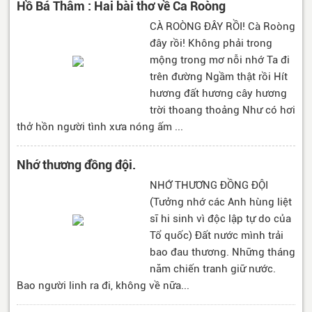
Hồ Bá Thâm : Hai bài thơ về Ca Roòng
CÀ ROÒNG ĐÂY RỒI! Cà Roòng
đây rồi! Không phải trong
mộng trong mơ nỗi nhớ Ta đi
trên đường Ngầm thật rồi Hít
hương đất hương cây hương
trời thoang thoảng Như có hơi
thở hồn người tình xưa nóng ấm ...
Nhớ thương đồng đội.
NHỚ THƯƠNG ĐỒNG ĐỘI
(Tưởng nhớ các Anh hùng liệt
sĩ hi sinh vì độc lập tự do của
Tổ quốc) Đất nước mình trải
bao đau thương. Những tháng
năm chiến tranh giữ nước.
Bao người linh ra đi, không về nữa...