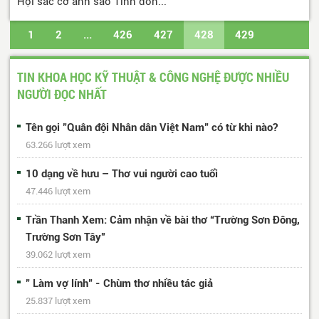
Hội sắc cờ ánh sao Tình đồn...
1
2
...
426
427
428
429
430
...
487
488
Trang cuối
TIN KHOA HỌC KỸ THUẬT & CÔNG NGHỆ ĐƯỢC NHIỀU
NGƯỜI ĐỌC NHẤT
Tên gọi "Quân đội Nhân dân Việt Nam" có từ khi nào?
63.266 lượt xem
10 dạng về hưu – Thơ vui người cao tuổi
47.446 lượt xem
Trần Thanh Xem: Cảm nhận về bài thơ “Trường Sơn Đông,
Trường Sơn Tây”
39.062 lượt xem
" Làm vợ lính" - Chùm thơ nhiều tác giả
25.837 lượt xem