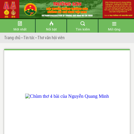
Mới nhất
Nổi bật
Tìm kiếm
Mở rộng
Trang chủ
-
Tin tức
-
Thơ văn hội viên