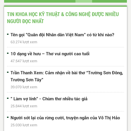
107
...
488
489
Trang cuối
TIN KHOA HỌC KỸ THUẬT & CÔNG NGHỆ ĐƯỢC NHIỀU
NGƯỜI ĐỌC NHẤT
Tên gọi "Quân đội Nhân dân Việt Nam" có từ khi nào?
63.274 lượt xem
10 dạng về hưu – Thơ vui người cao tuổi
47.547 lượt xem
Trần Thanh Xem: Cảm nhận về bài thơ “Trường Sơn Đông,
Trường Sơn Tây”
39.070 lượt xem
" Làm vợ lính" - Chùm thơ nhiều tác giả
25.844 lượt xem
Người sót lại của rừng cười, truyện ngắn của Võ Thị Hảo
25.030 lượt xem