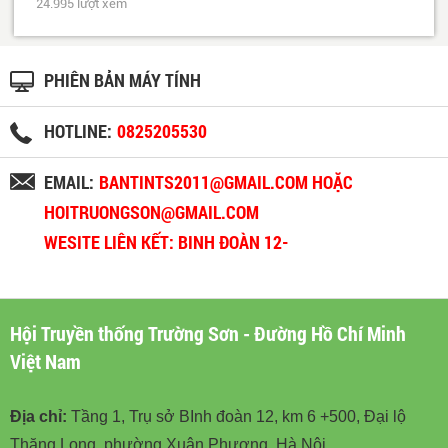
24.995 lượt xem
PHIÊN BẢN MÁY TÍNH
HOTLINE:
0825205530
EMAIL:
BANTINTS2011@GMAIL.COM HOẶC
HOITRUONGSON@GMAIL.COM
WESITE LIÊN KẾT: BINH ĐOÀN 12-
BINHDOAN12.VN
Hội Truyền thống Trường Sơn - Đường Hồ Chí Minh
Việt Nam
Địa chỉ:
Tầng 1, Trụ sở BInh đoàn 12, km 6 +500, Đại lộ
Thăng Long, phường Xuân Phương, Hà Nội.