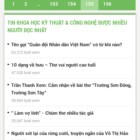
1
2
...
153
154
155
156
157
...
488
489
Trang cuối
TIN KHOA HỌC KỸ THUẬT & CÔNG NGHỆ ĐƯỢC NHIỀU
NGƯỜI ĐỌC NHẤT
Tên gọi "Quân đội Nhân dân Việt Nam" có từ khi nào?
63.272 lượt xem
10 dạng về hưu – Thơ vui người cao tuổi
47.528 lượt xem
Trần Thanh Xem: Cảm nhận về bài thơ “Trường Sơn Đông,
Trường Sơn Tây”
39.069 lượt xem
" Làm vợ lính" - Chùm thơ nhiều tác giả
25.841 lượt xem
Người sót lại của rừng cười, truyện ngắn của Võ Thị Hảo