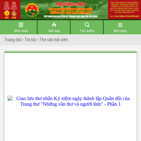
Mới nhất
Nổi bật
Tìm kiếm
Mở rộng
Trang chủ
-
Tin tức
-
Thơ văn hội viên