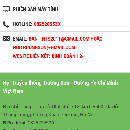
PHIÊN BẢN MÁY TÍNH
HOTLINE:
0825205530
EMAIL:
BANTINTS2011@GMAIL.COM HOẶC
HOITRUONGSON@GMAIL.COM
WESITE LIÊN KẾT: BINH ĐOÀN 12-
BINHDOAN12.VN
Hội Truyền thống Trường Sơn - Đường Hồ Chí Minh
Việt Nam
Địa chỉ:
Tầng 1, Trụ sở BInh đoàn 12, km 6 +500, Đại lộ
Thăng Long, phường Xuân Phương, Hà Nội.
Điện thoại:
0825205530