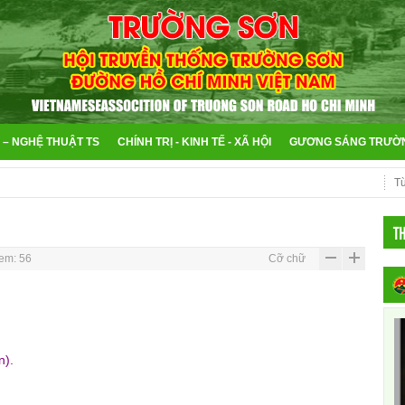
 – NGHỆ THUẬT TS
CHÍNH TRỊ - KINH TẾ - XÃ HỘI
GƯƠNG SÁNG TRƯỜ
T
em: 56
Cỡ chữ
n).