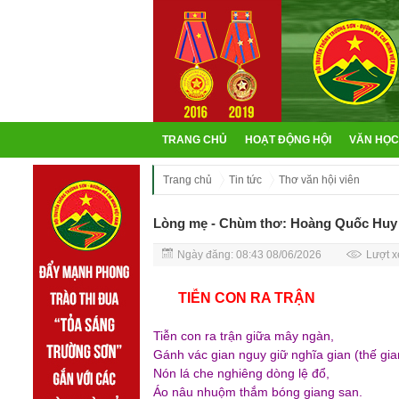
TRANG CHỦ
HOẠT ĐỘNG HỘI
VĂN HỌC
Trang chủ
Tin tức
Thơ văn hội viên
Lòng mẹ - Chùm thơ: Hoàng Quốc Huy
Ngày đăng: 08:43 08/06/2026
Lượt x
TIỄN CON RA TRẬN
Tiễn con ra trận giữa mây ngàn,
Gánh vác gian nguy giữ nghĩa gian (thế gia
Nón lá che nghiêng dòng lệ đổ,
Áo nâu nhuộm thắm bóng giang san.