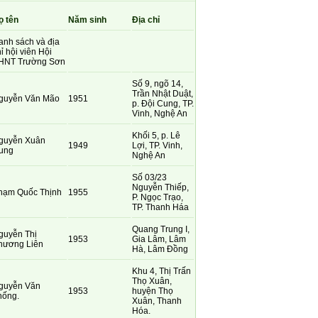
ọ tên
Năm sinh
Địa chỉ
anh sách và địa
ỉ hội viên Hội
HNT Trường Sơn
Số 9, ngõ 14,
Trần Nhật Duật,
guyễn Văn Mão
1951
p. Đội Cung, TP.
Vinh, Nghệ An
Khối 5, p. Lê
guyễn Xuân
1949
Lợi, TP. Vinh,
ung
Nghệ An
Số 03/23
Nguyễn Thiếp,
hạm Quốc Thịnh
1955
P. Ngọc Trạo,
TP. Thanh Háa
Quang Trung I,
guyễn Thị
1953
Gia Lâm, Lâm
hương Liên
Hà, Lâm Đồng
Khu 4, Thị Trấn
Thọ Xuân,
guyễn Văn
1953
huyện Thọ
hống.
Xuân, Thanh
Hóa.