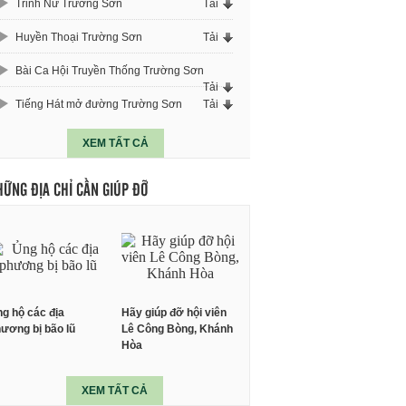
Trinh Nữ Trường Sơn
Tải
Huyền Thoại Trường Sơn
Tải
Bài Ca Hội Truyền Thống Trường Sơn
Tải
Tiếng Hát mở đường Trường Sơn
Tải
XEM TẤT CẢ
HỮNG ĐỊA CHỈ CẦN GIÚP ĐỠ
g hộ các địa
Hãy giúp đỡ hội viên
ương bị bão lũ
Lê Công Bòng, Khánh
Hòa
XEM TẤT CẢ