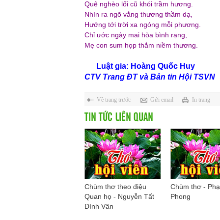
Quê nghèo lối cũ khói trầm hương.
Nhìn ra ngõ vắng thương thầm dạ,
Hướng tới trời xa ngóng mỗi phương.
Chỉ ước ngày mai hòa bình rạng,
Mẹ con sum họp thắm niềm thương.
Luật gia: Hoàng Quốc Huy
CTV Trang ĐT và Bản tin Hội TSVN
Về trang trước
Gửi email
In trang
TIN TỨC LIÊN QUAN
Chùm thơ theo điệu
Chùm thơ - Ph
Quan họ - Nguyễn Tất
Phong
Đình Vân