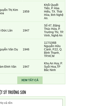
Khối Quyết
Tiến, P. Hàa
guyễn Thị Kim
1959
Hiếu, TX. Thái
hoa
Hòa, tỉnh Nghệ
An.
Số 47, Đặng
Thúc Hứa, P.
ê Đức Lân
1947
Trường Thi, TP.
Vinh, Nghệ An
117/106B
Nguyễn Hữu
guyễn Văn Dụ
1946
Cảnh, P.22, Q.
Bình Thạnh,
TP.HCM
Khu An Huy, P.
àm Đình Văn
1947
Suối Hoa,TP
Bắc Ninh
XEM TẤT CẢ
ỆT SỸ TRƯỜNG SƠN