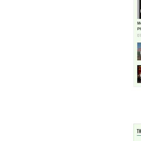
M
Ph
0
TH