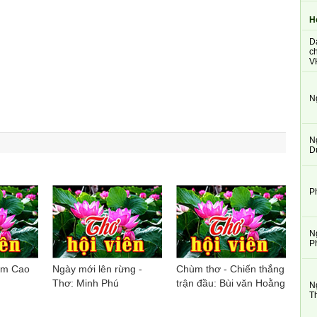
H
D
ch
V
N
N
D
P
N
P
ạm Cao
Ngày mới lên rừng -
Chùm thơ - Chiến thắng
Thơ: Minh Phú
trận đầu: Bùi văn Hoằng
N
T