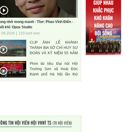
ong nhớ mong manh - Thơ: Phan Vĩnh Điển -
ối khí: Opus Studio
7.08.2026
|
210 lượt xem
CLIP ẢNH .LỄ KHÁNH
THÀNH BIA SỞ CHỈ HUY SƯ
ĐOÀN VÀ KỶ NIỆM 55 NĂM
THÀNH LẬP SƯ ĐOÀN 471
Phim tài liệu: Đại hội Hội
ANH HÙNG
Trường Sơn xã Hoài Đức
thành phố Hà Nội lần thứ
nhất, nhiệm kì 2026-2031
ÔNG TIN HỘI VIÊN HỘI VHNT TS
(78 HỘI VIÊN)