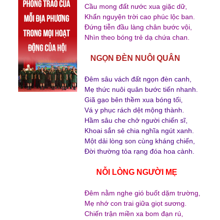
Cầu mong đất nước xua giặc dữ,
Khẩn nguyện trời cao phúc lộc ban.
Đứng tiễn đầu làng chân bước vội,
Nhìn theo bóng trẻ dạ chứa chan.
NGỌN ĐÈN NUÔI QUÂN
Đêm sâu vách đất ngọn đèn canh,
Mẹ thức nuôi quân bước tiến nhanh.
Giã gạo bên thềm xua bóng tối,
Vá y phục rách dệt mộng thành.
Hầm sâu che chở người chiến sĩ,
Khoai sắn sẻ chia nghĩa ngút xanh.
Một dải lòng son cùng kháng chiến,
Đời thường tỏa rạng đóa hoa cành.
NỖI LÒNG NGƯỜI MẸ
Đêm nằm nghe gió buốt dặm trường,
Mẹ nhớ con trai giữa giọt sương.
Chiến trận miền xa bom đạn rú,