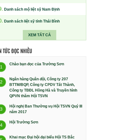
9.
Danh sách mộ liệt sỹ Nam Định
0.
Danh sách liệt sỹ tỉnh Thái Bình
XEM TẤT CẢ
N TỨC ĐỌC NHIỀU
Chào bạn đọc của Trường Sơn
1
Ngân hàng Quân đội, Công ty 207
2
BTTM/BQP, Công ty CPDV Tất Thành,
Công ty TBĐL Hồng Hà và Truyền hình
QPVN thăm Hội TSVN
Hội nghị Ban Thường vụ Hội TSVN Quý III
3
năm 2017
Hội Trường Sơn
4
Khai mạc Đại hội đại biểu Hội TS Bắc
5