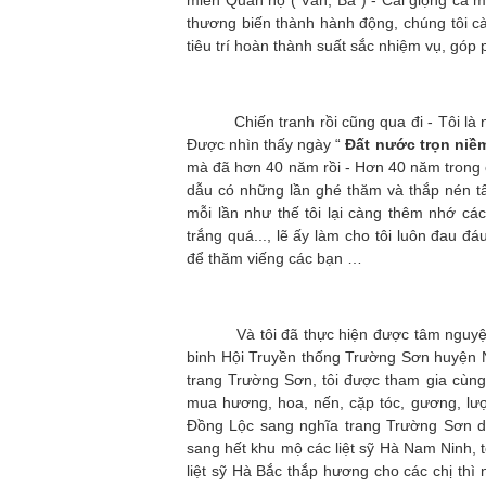
miền Quan họ ( Vân, Ba ) - Cái giọng ca
thương biến thành hành động, chúng tôi c
tiêu trí hoàn thành suất sắc nhiệm vụ, gó
Chiến tranh rồi cũng qua đi - Tôi là n
Được nhìn thấy ngày “
Đất nước trọn niề
mà đã hơn 40 năm rồi - Hơn 40 năm trong c
dẫu có những lần ghé thăm và thắp nén tâ
mỗi lần như thế tôi lại càng thêm nhớ cá
trắng quá..., lẽ ấy làm cho tôi luôn đau 
để thăm viếng các bạn …
Và tôi đã thực hiện được tâm nguyện c
binh Hội Truyền thống Trường Sơn huyện N
trang Trường Sơn, tôi được tham gia cùng
mua hương, hoa, nến, cặp tóc, gương, lượ
Đồng Lộc sang nghĩa trang Trường Sơn d
sang hết khu mộ các liệt sỹ Hà Nam Ninh,
liệt sỹ Hà Bắc thắp hương cho các chị thì