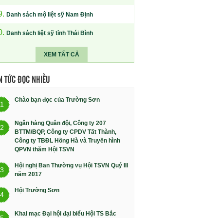
9.
Danh sách mộ liệt sỹ Nam Định
0.
Danh sách liệt sỹ tỉnh Thái Bình
XEM TẤT CẢ
N TỨC ĐỌC NHIỀU
Chào bạn đọc của Trường Sơn
1
Ngân hàng Quân đội, Công ty 207
2
BTTM/BQP, Công ty CPDV Tất Thành,
Công ty TBĐL Hồng Hà và Truyền hình
QPVN thăm Hội TSVN
Hội nghị Ban Thường vụ Hội TSVN Quý III
3
năm 2017
Hội Trường Sơn
4
Khai mạc Đại hội đại biểu Hội TS Bắc
5