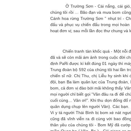
Ở Trường Sơn - Cái nắng, cái gió, cái
chúng tôi rồi … Bão đạn và mưa bom cũng
Cánh hoa rừng Trường Sơn ” nhụt trí - Ch
đấu và phục vụ chiến đấu trong mọi hoàn 
hoạt đơn vị; sau mỗi lần đọc thư chung và
Chiến tranh tàn khốc quá - Một nỗi đau
đã và sẽ còn mãi ám ảnh trong cuộc đời ch
định PaRi được kí kết đúng 01 ngày thì m
Trung đoàn bộ 592 của chúng tôi hai lần tr
chiến sĩ nữ. Chị Thu, chị Liễu hy sinh k
đội, bạn Ba làm quân lực của Trung đoàn,
bom, cả đơn vị đào bới mãi không thấy Vâ
mọi người chỉ biết gọi “Vân đâu ra đi để c
cuối cùng… Vân ơi!”. Khi thu dọn đống đổ n
quân dụng chụp lên người Vân). Các bạn. L
Vi y tá người Thái Bình bị bom xé nát ngườ
cũng đã vĩnh viễn ra đi cùng với bao đồn
thân yêu của chúng tôi - Bom Mỹ đã cướp 