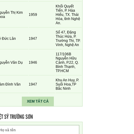
Khối Quyết
Tiến, P. Hàa
guyễn Thị Kim
1959
Hiếu, TX. Thái
hoa
Hòa, tỉnh Nghệ
An.
Số 47, Đặng
Thúc Hứa, P.
ê Đức Lân
1947
Trường Thi, TP.
Vinh, Nghệ An
117/106B
Nguyễn Hữu
guyễn Văn Dụ
1946
Cảnh, P.22, Q.
Bình Thạnh,
TP.HCM
Khu An Huy, P.
àm Đình Văn
1947
Suối Hoa,TP
Bắc Ninh
XEM TẤT CẢ
ỆT SỸ TRƯỜNG SƠN