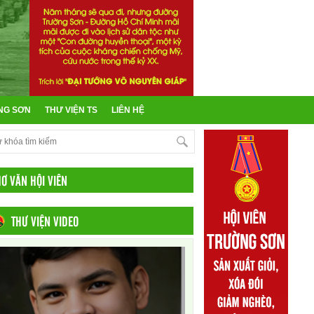
NG SƠN
THƯ VIỆN TS
LIÊN HỆ
HƠ VĂN HỘI VIÊN
THƯ VIỆN VIDEO