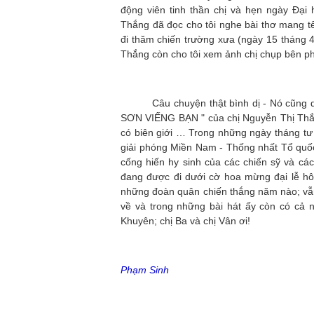
động viên tinh thần chị và hẹn ngày Đại
Thắng đã đọc cho tôi nghe bài thơ mang
đi thăm chiến trường xưa (ngày 15 tháng 
Thắng còn cho tôi xem ảnh chị chụp bên ph
Câu chuyện thật bình dị - Nó cũng du
SƠN VIẾNG BẠN " của chị Nguyễn Thị Thắng
có biên giới … Trong những ngày tháng tư
giải phóng Miền Nam - Thống nhất Tổ quố
cống hiến hy sinh của các chiến sỹ và các
đang được đi dưới cờ hoa mừng đại lễ hô
những đoàn quân chiến thắng năm nào; vẫn
về và trong những bài hát ấy còn có cả 
Khuyên; chị Ba và chị Vân ơi!
Phạm Sinh