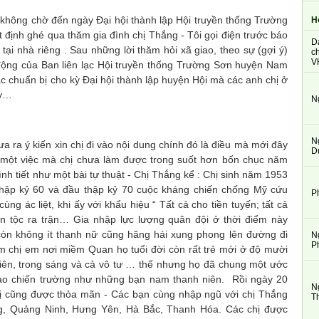
ông chờ đến ngày Đại hội thành lập Hội truyền thống Trường
H
định ghé qua thăm gia đình chị Thắng - Tôi gọi điện trước báo
D
 tại nhà riêng . Sau những lời thăm hỏi xã giao, theo sự (gợi ý)
ch
V
 động của Ban liên lạc Hội truyền thống Trường Sơn huyện Nam
ác chuẩn bị cho kỳ Đại hội thành lập huyện Hội mà các anh chị ở
ày…
N
N
a ý kiến xin chị đi vào nội dung chính đó là điều mà mới đây
D
g một việc mà chị chưa làm được trong suốt hơn bốn chục năm
nh tiết như một bài tự thuật - Chị Thắng kể : Chị sinh năm 1953
thập kỷ 60 và đầu thập kỷ 70 cuộc kháng chiến chống Mỹ cứu
P
ùng ác liệt, khi ấy với khẩu hiệu “ Tất cả cho tiền tuyến; tất cả
n tộc ra trận… Gia nhập lực lượng quân đội ở thời điểm này
còn không ít thanh nữ cũng hăng hái xung phong lên đường đi
N
P
ăm chị em nơi miềm Quan họ tuổi đời còn rất trẻ mới ở độ mười
hiên, trong sáng và cả vô tư … thế nhưng họ đã chung một ước
ào chiến trường như những bạn nam thanh niên. Rồi ngày 20
N
ị cũng được thỏa mãn - Các bạn cùng nhập ngũ với chị Thắng
T
ng, Quảng Ninh, Hưng Yên, Hà Bắc, Thanh Hóa. Các chị được