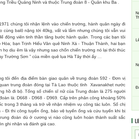
ông Triều Quảng Ninh và thuộc Trung đoàn 8 - Quân khu Ba .
N
T
 chúng tôi nhận lệnh vào chiến trường, hành quân ngày đi
o cùng balô nặng tới 40kg, vất vả lắm nhưng chúng tôi vẫn vui
để động viên tinh thần tăng bước hành quân. Trong các bạn tôi
L
 Hòa; bạn Trịnh Hiếu Vân quê Ninh Xá - Thuận Thành, hai bạn
n họ dịu êm là vậy nhưng sao chốn chiến trường nó lại thôi thúc
gậy Trường Sơn ” của miền quê lụa Hà Tây thời ấy …
N
 đến địa điểm bàn giao quân về trung đoàn 592 - Đơn vị
quan trung đoàn đóng tại Tà Lao thuộc tỉnh Xavanakhẹt nước
Đ
g hồ đi bộ. Tổng số chiến sĩ nữ của Trung đoàn là 275 người
 đoàn là: D668 - D968 - D969. Cấp trên phân công khoảng 50%
tốc trong 3 tháng và trở về nhận nhiệm vụ công tác luôn. Số chị
 - Đi thi công tuyến ống, bảo vệ tuyến ống và cứu tuyến khi bị
trung đoàn dù ở cương vị nào cũng luôn hoàn thành suất sắc
LI
ên ghi nhận và đánh giá cao.