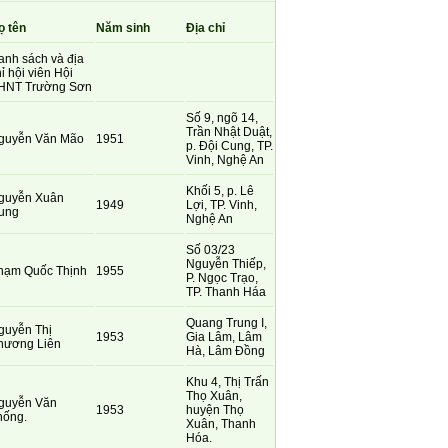
ọ tên
Năm sinh
Địa chỉ
anh sách và địa
ỉ hội viên Hội
HNT Trường Sơn
Số 9, ngõ 14,
Trần Nhật Duật,
guyễn Văn Mão
1951
p. Đội Cung, TP.
Vinh, Nghệ An
Khối 5, p. Lê
guyễn Xuân
1949
Lợi, TP. Vinh,
ung
Nghệ An
Số 03/23
Nguyễn Thiếp,
hạm Quốc Thịnh
1955
P. Ngọc Trạo,
TP. Thanh Háa
Quang Trung I,
guyễn Thị
1953
Gia Lâm, Lâm
hương Liên
Hà, Lâm Đồng
Khu 4, Thị Trấn
Thọ Xuân,
guyễn Văn
1953
huyện Thọ
hống.
Xuân, Thanh
Hóa.