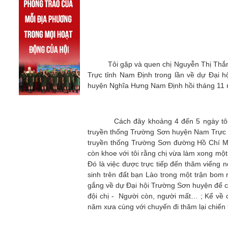
Tôi gặp và quen chị Nguyễn Thị Thắng ủ
Trực tỉnh Nam Định trong lần về dự Đại 
huyện Nghĩa Hưng Nam Định hồi tháng 11 
Cách đây khoảng 4 đến 5 ngày tôi nhận 
truyền thống Trường Sơn huyện Nam Trực mu
truyền thống Trường Sơn đường Hồ Chí Min
còn khoe với tôi rằng chị vừa làm xong mộ
Đó là việc được trực tiếp đến thăm viếng
sinh trên đất bạn Lào trong một trận bom
gắng về dự Đại hội Trường Sơn huyện để cũ
đội chị - Người còn, người mất… ; Kể về 
năm xưa cùng với chuyến đi thăm lại chiến t