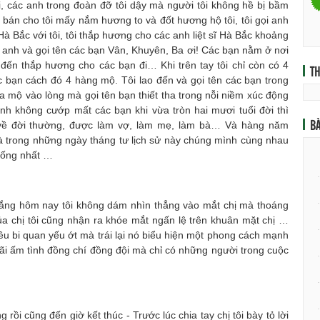
ôi, các anh trong đoàn đỡ tôi dậy mà người tôi không hề bị bầm
bán cho tôi mấy nắm hương to và đốt hương hộ tôi, tôi gọi anh
à Bắc với tôi, tôi thắp hương cho các anh liệt sĩ Hà Bắc khoảng
 anh và gọi tên các bạn Vân, Khuyên, Ba ơi! Các bạn nằm ở nơi
đến thắp hương cho các bạn đi… Khi trên tay tôi chỉ còn có 4
T
c bạn cách đó 4 hàng mộ. Tôi lao đến và gọi tên các bạn trong
 mộ vào lòng mà gọi tên bạn thiết tha trong nỗi niềm xúc động
anh không cướp mất các bạn khi vừa tròn hai mươi tuổi đời thì
BÀ
 về đời thường, được làm vợ, làm mẹ, làm bà… Và hàng năm
à trong những ngày tháng tư lịch sử này chúng mình cùng nhau
hống nhất …
g hôm nay tôi không dám nhìn thẳng vào mắt chị mà thoáng
ủa chị tôi cũng nhận ra khóe mắt ngấn lệ trên khuân mặt chị …
ều bi quan yếu ớt mà trái lại nó biểu hiện một phong cách mạnh
ãi ấm tình đồng chí đồng đội mà chỉ có những người trong cuộc
 cũng đến giờ kết thúc - Trước lúc chia tay chị tôi bày tỏ lời