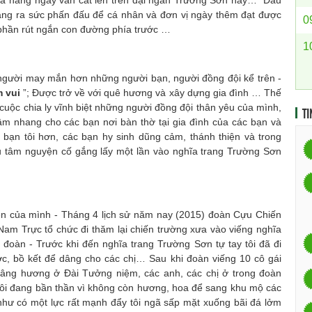
 mà hàng ngày vẫn cất lên trên đại ngàn Trường Sơn này… Đau
àng ra sức phấn đấu để cá nhân và đơn vị ngày thêm đạt được
0
p phần rút ngắn con đường phía trước …
1
gười may mắn hơn những người bạn, người đồng đội kể trên -
m vui
”; Được trở về với quê hương và xây dựng gia đình … Thế
uộc chia ly vĩnh biệt những người đồng đội thân yêu của mình,
TI
m nhang cho các bạn nơi bàn thờ tại gia đình của các bạn và
c bạn tôi hơn, các bạn hy sinh dũng cảm, thánh thiện và trong
đáu tâm nguyện cố gắng lấy một lần vào nghĩa trang Trường Sơn
ủa mình - Tháng 4 lịch sử năm nay (2015) đoàn Cựu Chiến
am Trực tổ chức đi thăm lại chiến trường xưa vào viếng nghĩa
 đoàn - Trước khi đến nghĩa trang Trường Sơn tự tay tôi đã đi
c, bồ kết để dâng cho các chị… Sau khi đoàn viếng 10 cô gái
âng hương ở Đài Tưởng niệm, các anh, các chị ở trong đoàn
 tôi đang bần thần vì không còn hương, hoa để sang khu mộ các
 như có một lực rất mạnh đẩy tôi ngã sấp mặt xuống bãi đá lởm