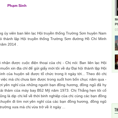
Phạm Sinh
M
Ph
0
y viên ban liên lạc Hội truyền thống Trường Sơn huyện Nam
hội thành lập Hội truyền thống Trường Sơn đường Hồ Chí Minh
năm 2014 .
được cuộc điện thoại của chị - Chị nói: Ban liên lạc Hội
ốn xin địa chỉ để gửi giấy mời tôi về dự Đại hội thành lập Hội
h của huyện sẽ được tổ chức trong ít ngày tới... Theo đó chị
t việc mà chị chưa làm được trong suốt hơn bốn chục năm qua -
 nơi yên nghỉ của những người bạn đồng hương, đồng ngũ đã hy
 rải thảm của máy bay B52 Mỹ năm 1973. Chị Thắng hẹn tôi cố
ng là dịp chị kể về thời binh nghiệp của chị cùng các bạn đồng
chuyến đi tìm nơi yên nghỉ của các bạn đồng hương, đồng ngũ
rường xưa mà chị vừa trở về ít ngày ...
TH