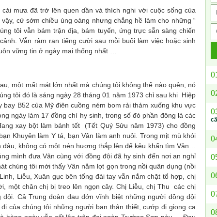
 mưa đã trở lên quen dần và thích nghi với cuộc sống của
 vậy, cứ sớm chiều ùng oàng nhưng chẳng hề làm cho những “
úng tôi vẫn bám trận địa, bám tuyến, ứng trực sẵn sàng chiến
cảnh. Vẫn râm ran tiếng cười sau mỗi buổi làm việc hoặc sinh
 luôn vững tin ở ngày mai thống nhất …
0
, một mất mát lớn nhất mà chúng tôi không thể nào quên, nó
0
úng tôi đó là sáng ngày 28 tháng 01 năm 1973 chỉ sau khi Hiệp
áy bay B52 của Mỹ điên cuồng ném bom rải thảm xuống khu vực
0
ong ngày làm 17 đồng chí hy sinh, trong số đó phần đông là các
c
hi đang xay bột làm bánh tết (Tết Quý Sửu năm 1973) cho đồng
 bạn Khuyên làm Y tá, bạn Vân làm anh nuôi. Trong mịt mù khói
0
n đâu, không có một nén hương thắp lên để kêu khấn tìm Vân…
húng mình đưa Vân cùng với đồng đội đã hy sinh đến nơi an nghỉ
0
át chúng tôi mới thấy Vân nằm lọt gọn trong nồi quân dụng (nồi
0
inh, Liễu, Xuân gục bên tổng đài tay vẫn nắm chặt tổ hợp, chị
i, một chân chị bị treo lên ngọn cây. Chị Liễu, chị Thu các chị
0
g đội. Cả Trung đoàn đau đớn vĩnh biệt những người đồng đội
đi của chúng tôi những người bạn thân thiết, cướp đi giọng ca
0