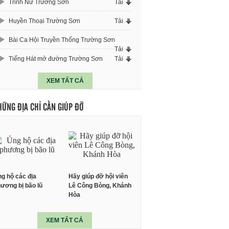
Trinh Nữ Trường Sơn
Tải
Huyền Thoại Trường Sơn
Tải
Bài Ca Hội Truyền Thống Trường Sơn
Tải
Tiếng Hát mở đường Trường Sơn
Tải
XEM TẤT CẢ
HỮNG ĐỊA CHỈ CẦN GIÚP ĐỠ
g hộ các địa
Hãy giúp đỡ hội viên
ương bị bão lũ
Lê Công Bòng, Khánh
Hòa
XEM TẤT CẢ