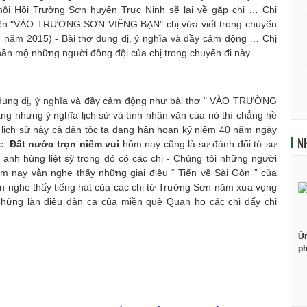
 hội Hội Trường Sơn huyện Trực Ninh sẽ lại về gặp chị … Chị
 tên "VÀO TRƯỜNG SƠN VIẾNG BẠN" chị vừa viết trong chuyến
4 năm 2015) - Bài thơ dung dị, ý nghĩa và đầy cảm động … Chị
ần mộ những người đồng đội của chị trong chuyến đi này .
ng dị, ý nghĩa và đầy cảm động như bài thơ " VÀO TRƯỜNG
 nhưng ý nghĩa lịch sử và tính nhân văn của nó thì chẳng hề
 lịch sử này cả dân tộc ta đang hân hoan kỷ niệm 40 năm ngày
N
c.
Đất nước trọn niềm vui
hôm nay cũng là sự đánh đổi từ sự
 anh hùng liệt sỹ trong đó có các chị - Chúng tôi những người
m nay vẫn nghe thấy những giai điệu “ Tiến về Sài Gòn ” của
 nghe thấy tiếng hát của các chị từ Trường Sơn năm xưa vọng
những làn điệu dân ca của miền quê Quan họ các chị đấy chị
Ủn
ph