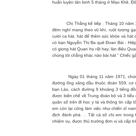
huấn luyện tân binh 5 tháng ở Mạo Khê, Đ
Chị Thắng kể tiếp : Tháng 10 năm 1971
đêm nghỉ mang theo vũ khí, ruột tượng gạ
cười ca hát, hát để thêm sức khỏe và hát 
có bạn Nguyễn Thị Ba quê Đoan Bái - Hiệp
có giọng hát Quan họ rất hay, làn điệu Qua
chúng tôi chẳng khác nào bài hát “ Chiếc 
Ngày 01 tháng 11 năm 1971, chúng tôi
đường ống xăng dầu thuộc đoàn 559, cơ 
bạn Lào, cách đường 9 khoảng 3 tiếng đồn
được biên chế về Trung đoàn bộ và 3 tiểu
quân số trên đi học y tá và thông tin cấp 
em còn lại cũng làm việc như chiến sĩ nam
địch đánh phá … Tất cả số chị em trong 
nhiệm vụ, được thủ trưởng đơn vị và cấp tr