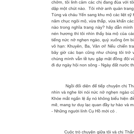
chởm, tôi linh cảm các chị đang đùa với t
dập một chút nào. Tôi nhờ anh quản trang 
Tùng và cháu Yến sang khu mộ các liệt sỹ H
năm chục ngôi mộ, vừa thắp, vừa khấn các
nào trong nghĩa trang này? hãy dẫn mình 
nén hương thì tôi nhìn thấy bia mộ của cá
tiếng nức nở nghẹn ngào, quỳ xuống ôm bia
vô hạn: Khuyên, Ba, Vân ơi! Nếu chiến tr
bây giờ các bạn cũng như chúng tôi trở
chúng mình vẫn tề tựu gặp mặt đồng đội v
đi dự ngày hội non sông - Ngày đất nước t
Ngồi đối diện để tiếp chuyện chị Thắn
nhìn và nghe lời nói nức nở nghẹn ngào c
Khóe mắt ngấn lệ ấy nó không biểu hiện đi
mẽ, mang tư duy lạc quan đầy tự hào và m
- Những người lính Cụ Hồ mới có .
Cuộc trò chuyện giữa tôi và chị Thắng rồi