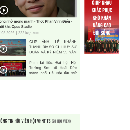
ong nhớ mong manh - Thơ: Phan Vĩnh Điển -
ối khí: Opus Studio
7.08.2026
|
222 lượt xem
CLIP ẢNH .LỄ KHÁNH
THÀNH BIA SỞ CHỈ HUY SƯ
ĐOÀN VÀ KỶ NIỆM 55 NĂM
THÀNH LẬP SƯ ĐOÀN 471
Phim tài liệu: Đại hội Hội
ANH HÙNG
Trường Sơn xã Hoài Đức
thành phố Hà Nội lần thứ
nhất, nhiệm kì 2026-2031
ÔNG TIN HỘI VIÊN HỘI VHNT TS
(78 HỘI VIÊN)