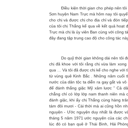
Điều kiện thời gian cho phép nên tôi kh
Sơn huyện Nam Trực mà hôm nay tôi quyết 
cho chị và được chị cho địa chỉ và đón tiếp
của tôi chị Thắng kể qua về kết quả hoạt
Trực mà chị là ủy viên Ban cùng với công t
đây đang tập trung cao độ cho công tác n
Do quỹ thời gian không dài nên tôi đưa r
chị đã khoe với tôi rằng chị vừa làm xon
qua … Và tôi đã được chị kể cho nghe với tì
từ vùng quê Kinh Bắc . Những năm cuối 
nước của dân tộc ta diễn ra gay gắt và vô c
để đánh thắng giặc Mỹ xâm lược ” Cả dâ
chẳng chỉ có lớp lớp nam thanh niên mà 
đánh giặc, khi ấy chị Thắng cùng hàng tr
tám đôi mươi - Cái thời mà ai cũng hồn n
nguyện - Ước nguyện duy nhất là được v
tháng 5 năm 1971 ước nguyện của các ch
lúc đó có bạn quê ở Thái Bình, Hải Phò