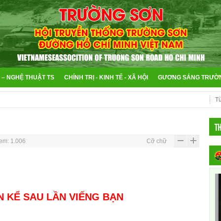
 – NGHỆ THUẬT TS
CHÍNH TRỊ - KINH TẾ - XÃ HỘI
GƯƠNG SÁNG TRƯỜ
T
em: 1.006
Cỡ chữ
 KỂ SAU LẦN VIẾNG BẠN