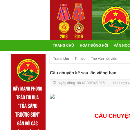
TRANG CHỦ
HOẠT ĐỘNG HỘI
VĂN HỌC
Trang chủ
Tin tức
Thơ văn hội viên
Câu chuyện kể sau lần viếng bạn
Ngày đăng: 08:47 30/04/2015
Lượt x
CÂU CHUYỆN