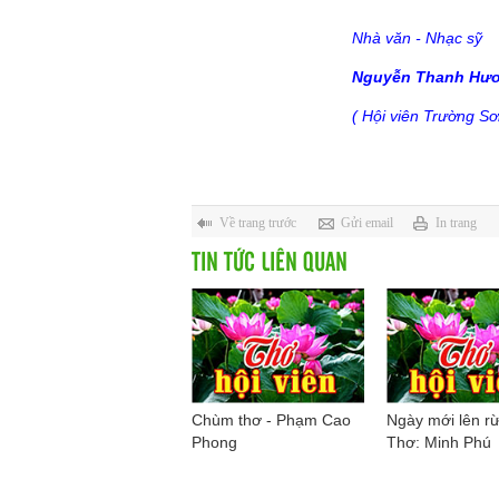
Nhà văn - Nhạc sỹ
Nguyễn Thanh Hư
( Hội viên Trường S
Về trang trước
Gửi email
In trang
TIN TỨC LIÊN QUAN
Chùm thơ - Phạm Cao
Ngày mới lên rừ
Phong
Thơ: Minh Phú