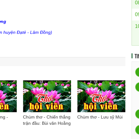
0
0
ơng
1
ơn huyện Đạtẻ - Lâm Đồng)
TI
ng -
Chùm thơ - Chiến thắng
Chùm thơ - Lưu sỹ Mùi
trận đầu: Bùi văn Hoằng