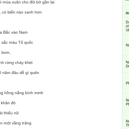
i mùa xuân cho đôi bờ gần lại
, có biển nào xanh hơn
H
D
ch
V
ra Bắc vào Nam
à sắc màu Tổ quốc
N
ố bom,
N
nh rừng cháy khét
D
0 năm đâu dễ gì quên
P
ng hồng nắng bình minh
N
 khăn đỏ
P
ài thiếu nữ
N
òn một vầng trăng
T