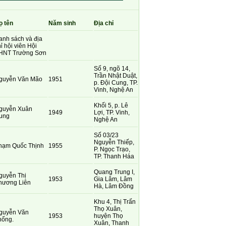
ọ tên
Năm sinh
Địa chỉ
anh sách và địa
ỉ hội viên Hội
HNT Trường Sơn
Số 9, ngõ 14,
Trần Nhật Duật,
guyễn Văn Mão
1951
p. Đội Cung, TP.
Vinh, Nghệ An
Khối 5, p. Lê
guyễn Xuân
1949
Lợi, TP. Vinh,
ung
Nghệ An
Số 03/23
Nguyễn Thiếp,
hạm Quốc Thịnh
1955
P. Ngọc Trạo,
TP. Thanh Háa
Quang Trung I,
guyễn Thị
1953
Gia Lâm, Lâm
hương Liên
Hà, Lâm Đồng
Khu 4, Thị Trấn
Thọ Xuân,
guyễn Văn
1953
huyện Thọ
hống.
Xuân, Thanh