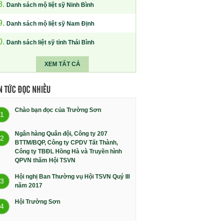
8.
Danh sách mộ liệt sỹ Ninh Bình
9.
Danh sách mộ liệt sỹ Nam Định
0.
Danh sách liệt sỹ tỉnh Thái Bình
XEM TẤT CẢ
N TỨC ĐỌC NHIỀU
Chào bạn đọc của Trường Sơn
1
Ngân hàng Quân đội, Công ty 207
2
BTTM/BQP, Công ty CPDV Tất Thành,
Công ty TBĐL Hồng Hà và Truyền hình
QPVN thăm Hội TSVN
Hội nghị Ban Thường vụ Hội TSVN Quý III
3
năm 2017
Hội Trường Sơn
4