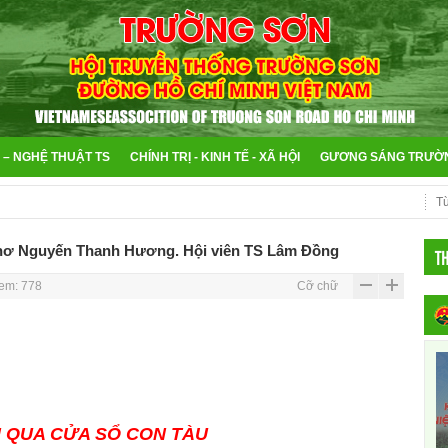
 – NGHỆ THUẬT TS
CHÍNH TRỊ - KINH TẾ - XÃ HỘI
GƯƠNG SÁNG TRƯỜ
 Thơ Nguyến Thanh Hương. Hội viên TS Lâm Đồng
T
em: 778
Cỡ chữ
 QUA CỬA SỔ CON TÀU