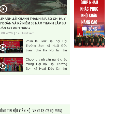
LIP ẢNH .LỄ KHÁNH THÀNH BIA SỞ CHỈ HUY
Ư ĐOÀN VÀ KỶ NIỆM 55 NĂM THÀNH LẬP SƯ
OÀN 471 ANH HÙNG
3.08.2026
|
196 lượt xem
Phim tài liệu: Đại hội Hội
Trường Sơn xã Hoài Đức
thành phố Hà Nội lần thứ
nhất, nhiệm kì 2026-2031
Chương trình văn nghệ chào
mừng Đại hội Hội Trường
Sơn xã Hoài Đức lần thứ
nhất, nhiệm kì 2026-2031
ÔNG TIN HỘI VIÊN HỘI VHNT TS
(78 HỘI VIÊN)