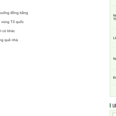
, xuống đồng bằng
N
T
g vùng Tổ quốc
i có khác
L
ng quê nhà
N
Đ
LI