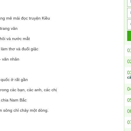
ang mê mải đọc truyện Kiều
trang văn
hôi và nước mắt
làm thơ và đuổi giặc
0
- văn nhân
0
0
c
 quốc ở rất gần
0
trong các bạn, các anh, các chị
0
 chia Nam Bắc
n sông chỉ chảy một dòng.
0
0