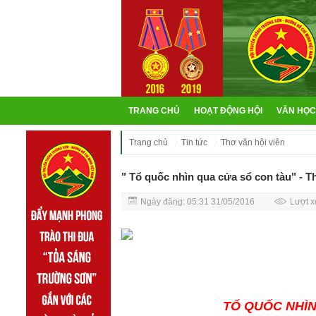
TRANG CHỦ
HOẠT ĐỘNG HỘI
VĂN HỌC
Trang chủ
Tin tức
Thơ văn hội viên
" Tổ quốc nhìn qua cửa sổ con tàu" -
Ngày đăng: 05:31 31/05/2016
Lượt x
TỔ QUỐC NHÌN