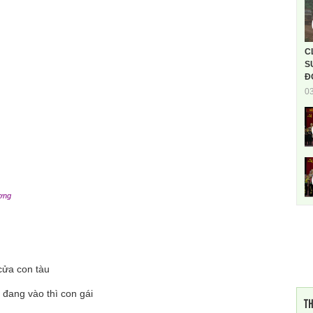
C
S
Đ
0
ơng
cửa con tàu
đang vào thì con gái
TH