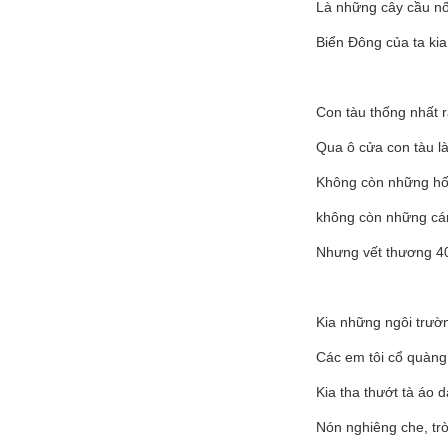
Là những cây cầu nố
Biển Đông của ta kia
Con tàu thống nhất 
Qua ô cửa con tàu l
Không còn những h
không còn những cá
Nhưng vết thương 4
Kia những ngôi trườ
Các em tôi cổ quàng
Kia tha thướt tà áo d
Nón nghiêng che, tr