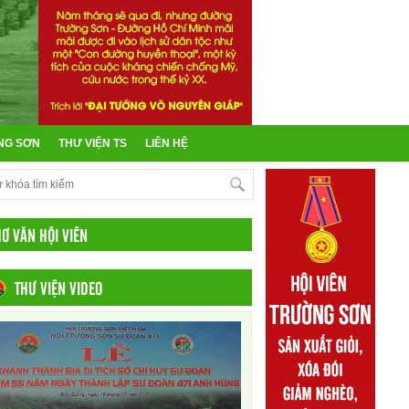
NG SƠN
THƯ VIỆN TS
LIÊN HỆ
HƠ VĂN HỘI VIÊN
THƯ VIỆN VIDEO