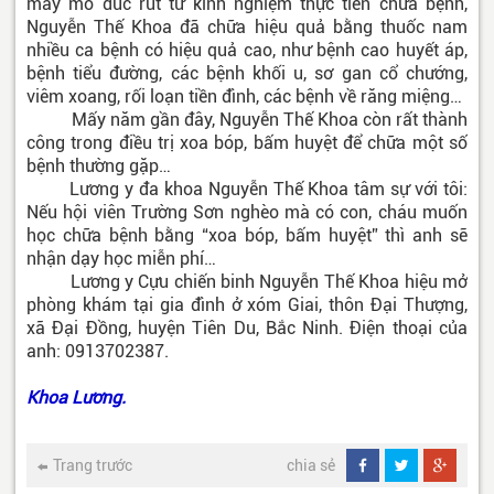
mày mò đúc rút từ kinh nghiệm thực tiễn chữa bệnh,
Nguyễn Thế Khoa đã chữa hiệu quả bằng thuốc nam
nhiều ca bệnh có hiệu quả cao, như bệnh cao huyết áp,
bệnh tiểu đường, các bệnh khối u, sơ gan cổ chướng,
viêm xoang, rối loạn tiền đình, các bệnh về răng miệng…
Mấy năm gần đây, Nguyễn Thế Khoa còn rất thành
công trong điều trị xoa bóp, bấm huyệt để chữa một số
bệnh thường gặp…
Lương y đa khoa Nguyễn Thế Khoa tâm sự với tôi:
Nếu hội viên Trường Sơn nghèo mà có con, cháu muốn
học chữa bệnh bằng “xoa bóp, bấm huyệt” thì anh sẽ
nhận dạy học miễn phí…
Lương y Cựu chiến binh Nguyễn Thế Khoa hiệu mở
phòng khám tại gia đình ở xóm Giai, thôn Đại Thượng,
xã Đại Đồng, huyện Tiên Du, Bắc Ninh. Điện thoại của
anh: 0913702387.
Khoa Lương.
Trang trước
chia sẻ