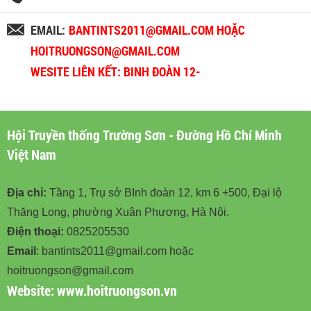
EMAIL:
BANTINTS2011@GMAIL.COM HOẶC
HOITRUONGSON@GMAIL.COM
WESITE LIÊN KẾT: BINH ĐOÀN 12-
BINHDOAN12.VN
Hội Truyền thống Trường Sơn - Đường Hồ Chí Minh
Việt Nam
Địa chỉ:
Tầng 1, Trụ sở BInh đoàn 12, km 6 +500, Đại lộ
Thăng Long, phường Xuân Phương, Hà Nội.
Điện thoại:
0825205530
Email
: bantints2011@gmail.com hoặc
hoitruongson@gmail.com
Website:
www.hoitruongson.vn