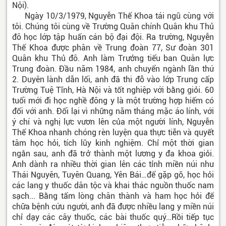
Nội).
Ngày 10/3/1979, Nguyễn Thế Khoa tái ngũ cùng với
tôi. Chúng tôi cùng về Trường Quân chính Quân khu Thủ
đô học lớp tập huấn cán bộ đại đội. Ra trường, Nguyễn
Thế Khoa được phân về Trung đoàn 77, Sư đoàn 301
Quân khu Thủ đô. Anh làm Trưởng tiểu ban Quân lực
Trung đoàn. Đầu năm 1984, anh chuyển ngành lần thứ
2. Duyên lành dẫn lối, anh đã thi đỗ vào lớp Trung cấp
Trường Tuệ Tĩnh, Hà Nội và tốt nghiệp với bằng giỏi. 60
tuổi mới đi học nghề đông y là một trường hợp hiếm có
đối với anh. Đổi lại vì những năm tháng mặc áo lính, với
ý chí và nghị lực vươn lên của một người lính, Nguyễn
Thế Khoa nhanh chóng rèn luyện qua thực tiễn và quyết
tâm học hỏi, tích lũy kinh nghiệm. Chỉ một thời gian
ngắn sau, anh đã trở thành một lương y đa khoa giỏi.
Anh dành ra nhiều thời gian lên các tỉnh miền núi như
Thái Nguyên, Tuyên Quang, Yên Bái…để gặp gỡ, học hỏi
các lang y thuốc dân tộc và khai thác nguồn thuốc nam
sạch... Bằng tấm lòng chân thành và ham học hỏi để
chữa bệnh cứu người, anh đã được nhiều lang y miền núi
chỉ dạy các cây thuốc, các bài thuốc quý…Rồi tiếp tục