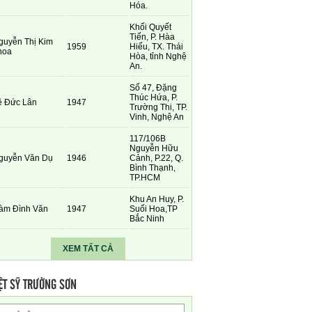
Hóa.
Khối Quyết
Tiến, P. Hàa
guyễn Thị Kim
1959
Hiếu, TX. Thái
hoa
Hòa, tỉnh Nghệ
An.
Số 47, Đặng
Thúc Hứa, P.
ê Đức Lân
1947
Trường Thi, TP.
Vinh, Nghệ An
117/106B
Nguyễn Hữu
guyễn Văn Dụ
1946
Cảnh, P.22, Q.
Bình Thạnh,
TP.HCM
Khu An Huy, P.
àm Đình Văn
1947
Suối Hoa,TP
Bắc Ninh
XEM TẤT CẢ
ỆT SỸ TRƯỜNG SƠN