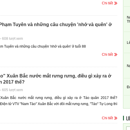
Chi tiết
N
T
 Phạm Tuyên và những câu chuyện 'nhớ và quên' ở
-
608 lượt xem
L
m Tuyên và những câu chuyện 'nhớ và quên' ở tuổi 88
Chi tiết
N
o" Xuân Bắc nước mắt rưng rưng, điều gì xảy ra ở
n 2017 thế?
Đ
-
605 lượt xem
Xuân Bắc nước mắt rưng rưng, điều gì xảy ra ở Táo quân 2017 thế?
iện tử VTV "Nam Tào" Xuân Bắc với đôi mắt rưng rưng, "Táo" Tự Long thì
LI
Chi tiết