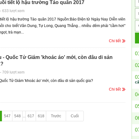
ồi tiết lộ hậu trường Táo quân 2017
-
633 lượt xem
tiết lộ hậu trường Táo quân 2017 Nguồn:Báo Điện tử Ngày Nay Diễn viên
uồi cho biết Vân Dung, Tự Long, Quang Thắng... nhiều đêm phải "cầm hơi"
gọt, trà mạn...
Chi tiết
0
 - Quốc Tử Giám 'khoác áo' mới, còn đâu di sản
a?
0
-
709 lượt xem
0
Quốc Tử Giám 'khoác áo' mới, còn đâu di sản quốc gia?
c
Chi tiết
0
0
6
547
548
...
617
618
Trước
Cuối
0
0