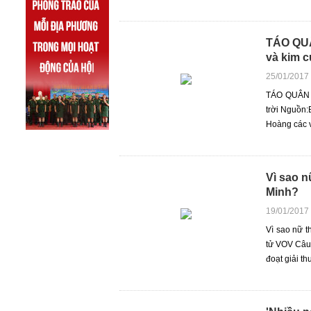
TÁO QUÂ
và kim c
25/01/2017
TÁO QUÂN Đ
trời Nguồn:
Hoàng các vấ
Vì sao n
Minh?
19/01/2017
Vì sao nữ 
tử VOV Câu 
đoạt giải t