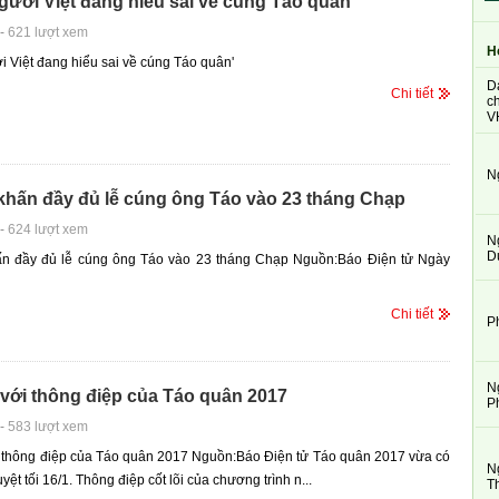
gười Việt đang hiểu sai về cúng Táo quân'
-
621 lượt xem
H
i Việt đang hiểu sai về cúng Táo quân'
D
Chi tiết
ch
V
N
khấn đầy đủ lễ cúng ông Táo vào 23 tháng Chạp
-
624 lượt xem
N
D
ấn đầy đủ lễ cúng ông Táo vào 23 tháng Chạp Nguồn:Báo Điện tử Ngày
Chi tiết
P
N
với thông điệp của Táo quân 2017
P
-
583 lượt xem
i thông điệp của Táo quân 2017 Nguồn:Báo Điện tử Táo quân 2017 vừa có
N
yệt tối 16/1. Thông điệp cốt lõi của chương trình n...
T