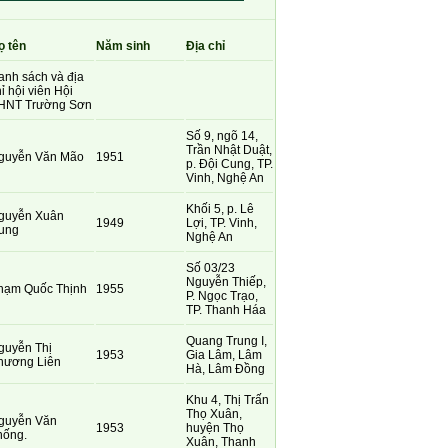
ọ tên
Năm sinh
Địa chỉ
anh sách và địa
ỉ hội viên Hội
HNT Trường Sơn
Số 9, ngõ 14,
Trần Nhật Duật,
guyễn Văn Mão
1951
p. Đội Cung, TP.
Vinh, Nghệ An
Khối 5, p. Lê
guyễn Xuân
1949
Lợi, TP. Vinh,
ung
Nghệ An
Số 03/23
Nguyễn Thiếp,
hạm Quốc Thịnh
1955
P. Ngọc Trạo,
TP. Thanh Háa
Quang Trung I,
guyễn Thị
1953
Gia Lâm, Lâm
hương Liên
Hà, Lâm Đồng
Khu 4, Thị Trấn
Thọ Xuân,
guyễn Văn
1953
huyện Thọ
hống.
Xuân, Thanh