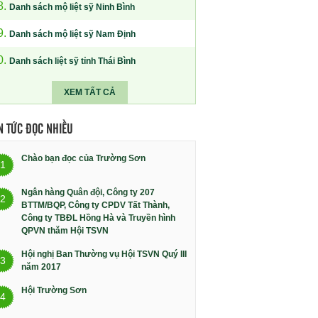
8.
Danh sách mộ liệt sỹ Ninh Bình
9.
Danh sách mộ liệt sỹ Nam Định
0.
Danh sách liệt sỹ tỉnh Thái Bình
XEM TẤT CẢ
N TỨC ĐỌC NHIỀU
Chào bạn đọc của Trường Sơn
1
Ngân hàng Quân đội, Công ty 207
2
BTTM/BQP, Công ty CPDV Tất Thành,
Công ty TBĐL Hồng Hà và Truyền hình
QPVN thăm Hội TSVN
Hội nghị Ban Thường vụ Hội TSVN Quý III
3
năm 2017
Hội Trường Sơn
4