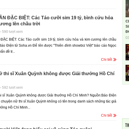
N ĐẶC BIỆT: Các Táo cưỡi sim 19 tỷ, bình cứu hỏa
C
ương lên chầu trời
S
-
590 lượt xem
Đ
0
ẶC BIỆT: Các Táo cưỡi sim 19 tỷ, bình cứu hỏa và kim cương lên chầu
Báo Điện tử Soha.vn Để lên được "Thiên đình showbiz Việt" báo cáo Ngọc
n đề tr...
Chi tiết
ữ thi sĩ Xuân Quỳnh không được Giải thưởng Hồ Chí
-
592 lượt xem
thi sĩ Xuân Quỳnh không được Giải thưởng Hồ Chí Minh? Nguồn:Báo Điện
chuyện nữ thi sĩ Xuân Quỳnh không có tên trong danh sách những tác giả
hưởng Hồ Chí Minh...
Chi tiết
TH