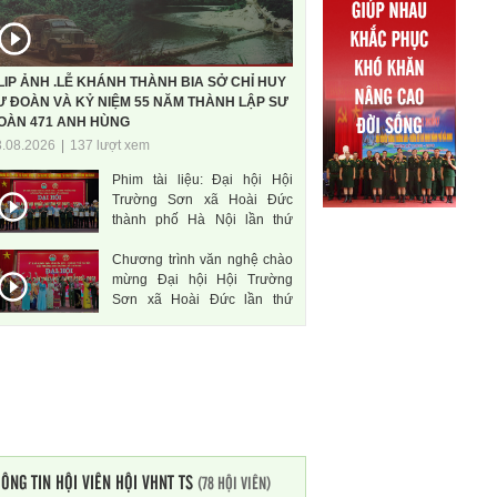
LIP ẢNH .LỄ KHÁNH THÀNH BIA SỞ CHỈ HUY
Ư ĐOÀN VÀ KỶ NIỆM 55 NĂM THÀNH LẬP SƯ
OÀN 471 ANH HÙNG
3.08.2026
|
137 lượt xem
Phim tài liệu: Đại hội Hội
Trường Sơn xã Hoài Đức
thành phố Hà Nội lần thứ
nhất, nhiệm kì 2026-2031
Chương trình văn nghệ chào
mừng Đại hội Hội Trường
Sơn xã Hoài Đức lần thứ
nhất, nhiệm kì 2026-2031
ÔNG TIN HỘI VIÊN HỘI VHNT TS
(78 HỘI VIÊN)