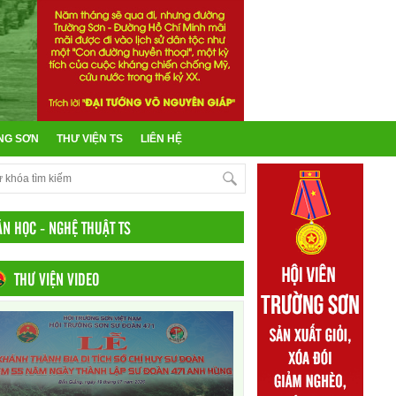
NG SƠN
THƯ VIỆN TS
LIÊN HỆ
ĂN HỌC - NGHỆ THUẬT TS
THƯ VIỆN VIDEO