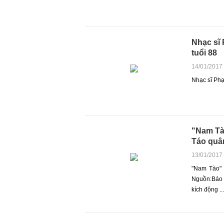
Nhạc sĩ
tuổi 88
14/01/2017
Nhạc sĩ Phạ
"Nam Tà
Táo quâ
13/01/2017
"Nam Tào" 
Nguồn:Báo Đ
kích động ...