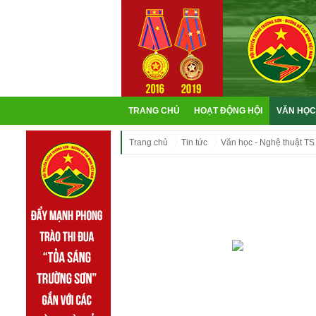
TRANG CHỦ
HOẠT ĐỘNG HỘI
VĂN HỌC
Trang chủ
Tin tức
Văn học - Nghệ thuật TS