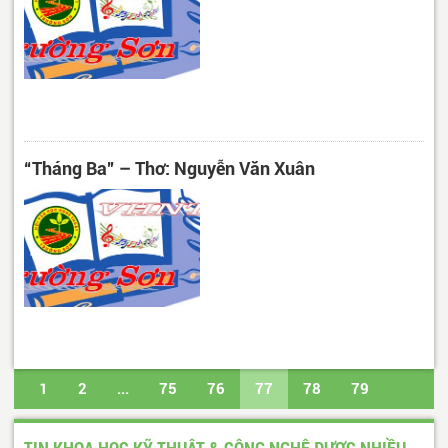
“Tháng Ba” – Thơ: Nguyễn Văn Xuân
1
2
...
75
76
77
78
79
...
617
618
Trang cuối
TIN KHOA HỌC KỸ THUẬT & CÔNG NGHỆ ĐƯỢC NHIỀU