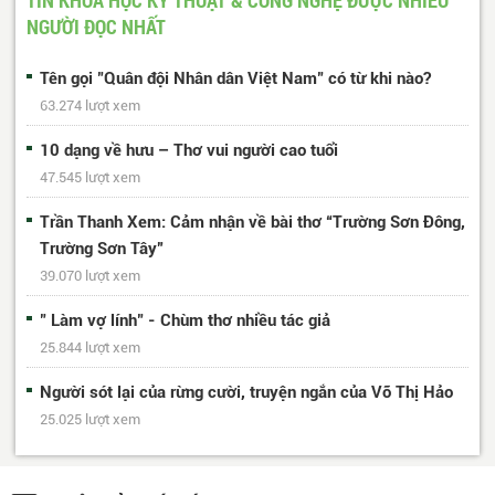
NGƯỜI ĐỌC NHẤT
Tên gọi "Quân đội Nhân dân Việt Nam" có từ khi nào?
63.274 lượt xem
10 dạng về hưu – Thơ vui người cao tuổi
47.545 lượt xem
Trần Thanh Xem: Cảm nhận về bài thơ “Trường Sơn Đông,
Trường Sơn Tây”
39.070 lượt xem
" Làm vợ lính" - Chùm thơ nhiều tác giả
25.844 lượt xem
Người sót lại của rừng cười, truyện ngắn của Võ Thị Hảo
25.025 lượt xem