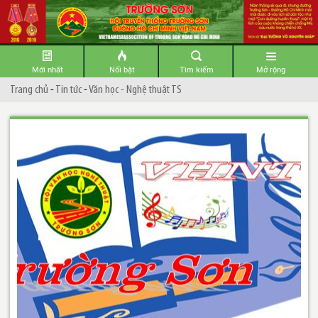
Mới nhất
Nổi bật
Tìm kiếm
Mở rộng
Trang chủ
-
Tin tức
-
Văn học - Nghệ thuật TS