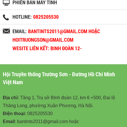
PHIÊN BẢN MÁY TÍNH
HOTLINE:
0825205530
EMAIL:
BANTINTS2011@GMAIL.COM HOẶC
HOITRUONGSON@GMAIL.COM
WESITE LIÊN KẾT: BINH ĐOÀN 12-
BINHDOAN12.VN
Hội Truyền thống Trường Sơn - Đường Hồ Chí Minh
Việt Nam
Địa chỉ:
Tầng 1, Trụ sở BInh đoàn 12, km 6 +500, Đại lộ
Thăng Long, phường Xuân Phương, Hà Nội.
Điện thoại:
0825205530
Email
: bantints2011@gmail.com hoặc