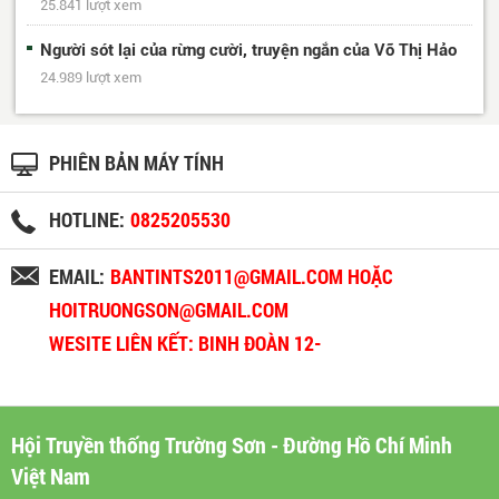
25.841 lượt xem
Người sót lại của rừng cười, truyện ngắn của Võ Thị Hảo
24.989 lượt xem
PHIÊN BẢN MÁY TÍNH
HOTLINE:
0825205530
EMAIL:
BANTINTS2011@GMAIL.COM HOẶC
HOITRUONGSON@GMAIL.COM
WESITE LIÊN KẾT: BINH ĐOÀN 12-
BINHDOAN12.VN
Hội Truyền thống Trường Sơn - Đường Hồ Chí Minh
Việt Nam