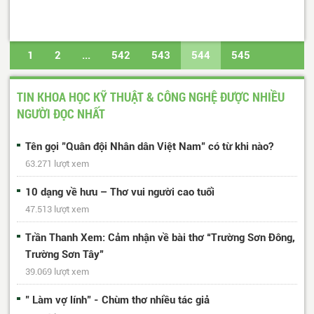
1
2
...
542
543
544
545
546
...
617
618
Trang cuối
TIN KHOA HỌC KỸ THUẬT & CÔNG NGHỆ ĐƯỢC NHIỀU
NGƯỜI ĐỌC NHẤT
Tên gọi "Quân đội Nhân dân Việt Nam" có từ khi nào?
63.271 lượt xem
10 dạng về hưu – Thơ vui người cao tuổi
47.513 lượt xem
Trần Thanh Xem: Cảm nhận về bài thơ “Trường Sơn Đông,
Trường Sơn Tây”
39.069 lượt xem
" Làm vợ lính" - Chùm thơ nhiều tác giả