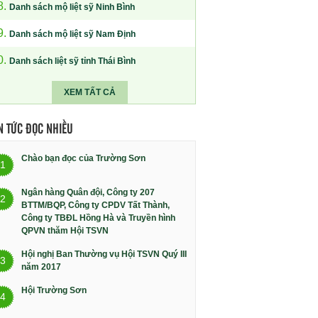
8.
Danh sách mộ liệt sỹ Ninh Bình
9.
Danh sách mộ liệt sỹ Nam Định
0.
Danh sách liệt sỹ tỉnh Thái Bình
XEM TẤT CẢ
N TỨC ĐỌC NHIỀU
Chào bạn đọc của Trường Sơn
1
Ngân hàng Quân đội, Công ty 207
2
BTTM/BQP, Công ty CPDV Tất Thành,
Công ty TBĐL Hồng Hà và Truyền hình
QPVN thăm Hội TSVN
Hội nghị Ban Thường vụ Hội TSVN Quý III
3
năm 2017
Hội Trường Sơn
4