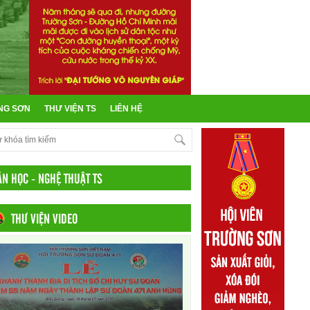
NG SƠN
THƯ VIỆN TS
LIÊN HỆ
ĂN HỌC - NGHỆ THUẬT TS
THƯ VIỆN VIDEO