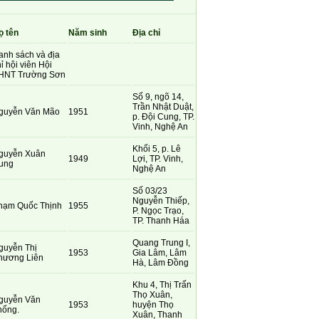
ọ tên
Năm sinh
Địa chỉ
anh sách và địa
ỉ hội viên Hội
HNT Trường Sơn
Số 9, ngõ 14,
Trần Nhật Duật,
guyễn Văn Mão
1951
p. Đội Cung, TP.
Vinh, Nghệ An
Khối 5, p. Lê
guyễn Xuân
1949
Lợi, TP. Vinh,
ung
Nghệ An
Số 03/23
Nguyễn Thiếp,
hạm Quốc Thịnh
1955
P. Ngọc Trạo,
TP. Thanh Háa
Quang Trung I,
guyễn Thị
1953
Gia Lâm, Lâm
hương Liên
Hà, Lâm Đồng
Khu 4, Thị Trấn
Thọ Xuân,
guyễn Văn
1953
huyện Thọ
hống.
Xuân, Thanh