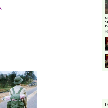
n,
C
S
Đ
0
TH