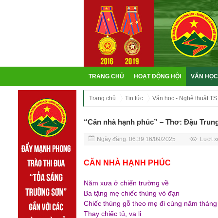
TRANG CHỦ
HOẠT ĐỘNG HỘI
VĂN HỌC
Trang chủ
Tin tức
Văn học - Nghệ thuật TS
“Căn nhà hạnh phúc” – Thơ: Đậu Trun
Ngày đăng: 06:39 16/09/2025
Lượt x
CĂN NHÀ HẠNH PHÚC
Năm xưa ở chiến trường về
Ba tặng mẹ chiếc thùng vỏ đạn
Chiếc thùng gỗ theo mẹ đi cùng năm tháng
Thay chiếc tủ, va li