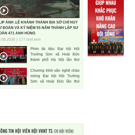
LIP ẢNH .LỄ KHÁNH THÀNH BIA SỞ CHỈ HUY
Ư ĐOÀN VÀ KỶ NIỆM 55 NĂM THÀNH LẬP SƯ
OÀN 471 ANH HÙNG
3.08.2026
|
177 lượt xem
Phim tài liệu: Đại hội Hội
Trường Sơn xã Hoài Đức
thành phố Hà Nội lần thứ
nhất, nhiệm kì 2026-2031
Chương trình văn nghệ chào
mừng Đại hội Hội Trường
Sơn xã Hoài Đức lần thứ
nhất, nhiệm kì 2026-2031
ÔNG TIN HỘI VIÊN HỘI VHNT TS
(78 HỘI VIÊN)