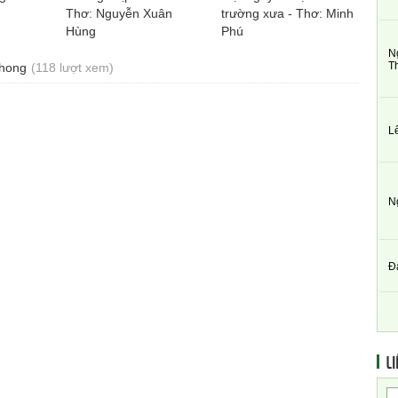
Thơ: Nguyễn Xuân
trường xưa - Thơ: Minh
Hùng
Phú
N
T
Phong
(118 lượt xem)
L
N
Đ
LI