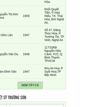
Hóa.
Khối Quyết
Tiến, P. Hàa
guyễn Thị Kim
1959
Hiếu, TX. Thái
hoa
Hòa, tỉnh Nghệ
An.
Số 47, Đặng
Thúc Hứa, P.
ê Đức Lân
1947
Trường Thi, TP.
Vinh, Nghệ An
117/106B
Nguyễn Hữu
guyễn Văn Dụ
1946
Cảnh, P.22, Q.
Bình Thạnh,
TP.HCM
Khu An Huy, P.
àm Đình Văn
1947
Suối Hoa,TP
Bắc Ninh
XEM TẤT CẢ
ỆT SỸ TRƯỜNG SƠN