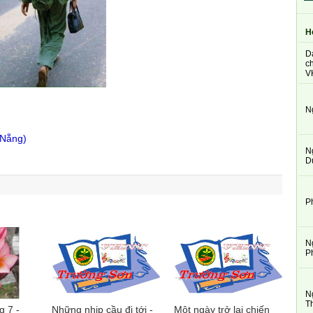
H
D
ch
V
N
 Nẵng)
N
D
P
N
P
N
T
 7 -
Những nhịp cầu đi tới -
Một ngày trở lại chiến