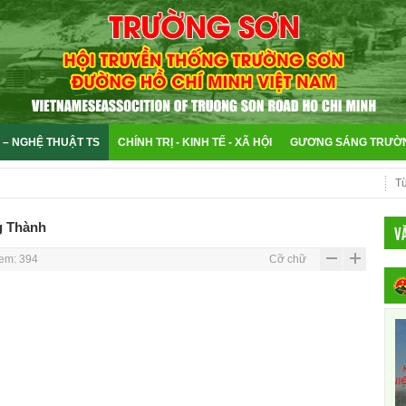
 – NGHỆ THUẬT TS
CHÍNH TRỊ - KINH TẾ - XÃ HỘI
GƯƠNG SÁNG TRƯỜ
g Thành
V
em: 394
Cỡ chữ