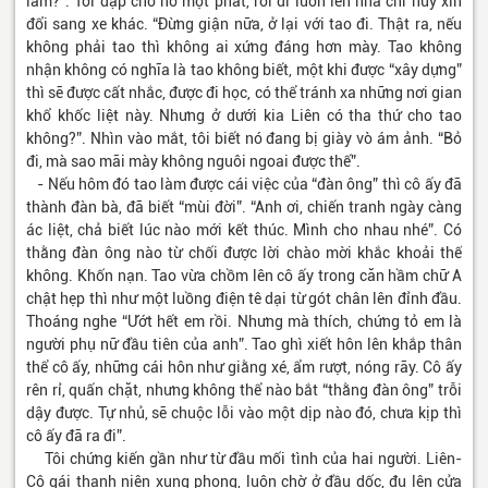
làm?”. Tôi đạp cho nó một phát, rồi đi luôn lên nhà chỉ huy xin
đổi sang xe khác. “Đừng giận nữa, ở lại với tao đi. Thật ra, nếu
không phải tao thì không ai xứng đáng hơn mày. Tao không
nhận không có nghĩa là tao không biết, một khi được “xây dựng”
thì sẽ được cất nhắc, được đi học, có thể tránh xa những nơi gian
khổ khốc liệt này. Nhưng ở dưới kia Liên có tha thứ cho tao
không?”. Nhìn vào mắt, tôi biết nó đang bị giày vò ám ảnh. “Bỏ
đi, mà sao mãi mày không nguôi ngoai được thế”.
- Nếu hôm đó tao làm được cái việc của “đàn ông” thì cô ấy đã
thành đàn bà, đã biết “mùi đời”. “Anh ơi, chiến tranh ngày càng
ác liệt, chả biết lúc nào mới kết thúc. Mình cho nhau nhé”. Có
thằng đàn ông nào từ chối được lời chào mời khắc khoải thế
không. Khốn nạn. Tao vừa chồm lên cô ấy trong căn hầm chữ A
chật hẹp thì như một luồng điện tê dại từ gót chân lên đỉnh đầu.
Thoáng nghe “Ướt hết em rồi. Nhưng mà thích, chứng tỏ em là
người phụ nữ đầu tiên của anh”. Tao ghì xiết hôn lên khắp thân
thể cô ấy, những cái hôn như giằng xé, ẩm rượt, nóng rãy. Cô ấy
rên rỉ, quấn chặt, nhưng không thể nào bắt “thằng đàn ông” trỗi
dậy được. Tự nhủ, sẽ chuộc lỗi vào một dịp nào đó, chưa kịp thì
cô ấy đã ra đi”.
Tôi chứng kiến gần như từ đầu mối tình của hai người. Liên-
Cô gái thanh niên xung phong, luôn chờ ở đầu dốc, đu lên cửa