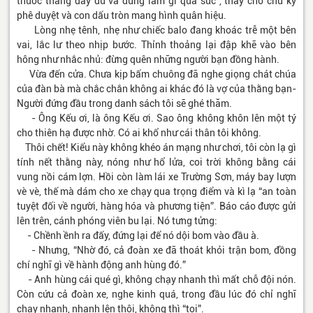
thuốc thang đầy đủ và đừng làm gì quá sức”, thay cho chữ ký
phê duyệt và con dấu tròn mang hình quân hiệu.
Lòng nhẹ tênh, nhẹ như chiếc balo đang khoác trễ một bên
vai, lắc lư theo nhịp bước. Thỉnh thoảng lại đập khẽ vào bên
hông như nhắc nhủ: đừng quên những người bạn đồng hành.
Vừa đến cửa. Chưa kịp bấm chuông đã nghe giọng chát chúa
của đàn bà mà chắc chắn không ai khác đó là vợ của thằng bạn-
Người đứng đầu trong danh sách tôi sẽ ghé thăm.
- Ông Kếu ơi, là ông Kếu ơi. Sao ông không khôn lên một tý
cho thiên hạ được nhờ. Có ai khổ như cái thân tôi không.
Thôi chết! Kiểu này không khéo án mạng như chơi, tôi còn lạ gì
tính nết thằng này, nóng như hổ lửa, coi trời không bằng cái
vung nồi cám lợn. Hồi còn làm lái xe Trường Sơn, máy bay lượn
vè vè, thế mà dám cho xe chạy qua trọng điểm và kì lạ “an toàn
tuyệt đối về người, hàng hóa và phương tiện”. Báo cáo được gửi
lên trên, cánh phóng viên bu lại. Nó tưng tửng:
- Chềnh ềnh ra đấy, đứng lại để nó dội bom vào đầu à.
- Nhưng, “Nhờ đó, cả đoàn xe đã thoát khỏi trận bom, đồng
chí nghĩ gì về hành động anh hùng đó.”
- Anh hùng cái qué gì, không chạy nhanh thì mất chỗ đội nón.
Còn cứu cả đoàn xe, nghe kinh quá, trong đầu lúc đó chỉ nghĩ
chạy nhanh, nhanh lên thôi, không thì “toi”.