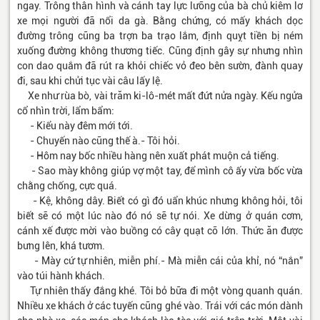
ngay. Trông thân hình và cánh tay lực lưỡng của bà chủ kiêm lơ
xe mọi người đã nổi da gà. Bằng chứng, có mấy khách dọc
đường trông cũng ba trợn ba trạo lắm, định quỵt tiền bị ném
xuống đường không thương tiếc. Cũng định gây sự nhưng nhìn
con dao quắm đã rút ra khỏi chiếc vỏ đeo bên sườn, đành quay
đi, sau khi chửi tục vài câu lấy lệ.
Xe như rùa bò, vài trăm ki-lô-mét mất đứt nửa ngày. Kếu ngửa
cổ nhìn trời, lẩm bẩm:
- Kiểu này đêm mới tới.
- Chuyến nào cũng thế à.- Tôi hỏi.
- Hôm nay bốc nhiều hàng nên xuất phát muộn cả tiếng.
- Sao mày không giúp vợ một tay, để mình cô ấy vừa bốc vừa
chằng chống, cực quá.
- Kệ, không dây. Biết có gì đó uẩn khúc nhưng không hỏi, tôi
biết sẽ có một lúc nào đó nó sẽ tự nói. Xe dừng ở quán cơm,
cánh xế được mời vào buồng có cây quạt cỡ lớn. Thức ăn được
bưng lên, khá tươm.
- Mày cứ tự nhiên, miễn phí.- Mà miễn cái của khỉ, nó “nắn”
vào túi hành khách.
Tự nhiên thấy đắng khé. Tôi bỏ bữa đi một vòng quanh quán.
Nhiều xe khách ở các tuyến cũng ghé vào. Trái với các món dành