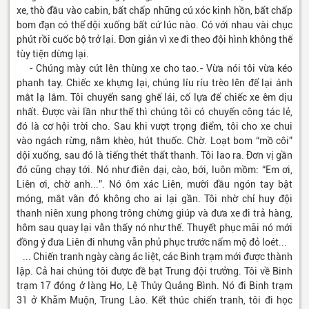
xe, thò đầu vào cabin, bất chấp những cú xóc kinh hồn, bất chấp
bom đạn có thể dội xuống bất cứ lúc nào. Có với nhau vài chục
phút rồi cuốc bộ trở lại. Đơn giản vì xe đi theo đội hình không thể
tùy tiện dừng lại.
- Chúng mày cút lên thùng xe cho tao.- Vừa nói tôi vừa kéo
phanh tay. Chiếc xe khựng lại, chúng líu ríu trèo lên để lại ánh
mắt lạ lắm. Tôi chuyển sang ghế lái, cố lựa để chiếc xe êm dịu
nhất. Được vài lần như thế thì chúng tôi có chuyến công tác lẻ,
đó là cơ hội trời cho. Sau khi vượt trọng điểm, tôi cho xe chui
vào ngách rừng, nằm khèo, hút thuốc. Chờ. Loạt bom “mồ côi”
dội xuống, sau đó là tiếng thét thất thanh. Tôi lao ra. Đơn vị gần
đó cũng chạy tới. Nó như điên dại, cào, bới, luôn mồm: “Em ơi,
Liên ơi, chờ anh...”. Nó ôm xác Liên, mười đầu ngón tay bật
móng, mắt vằn đỏ không cho ai lại gần. Tôi nhờ chỉ huy đội
thanh niên xung phong trông chừng giúp và đưa xe đi trả hàng,
hôm sau quay lại vẫn thấy nó như thế. Thuyết phục mãi nó mới
đồng ý đưa Liên đi nhưng vẫn phủ phục trước nấm mộ đỏ loét...
... Chiến tranh ngày càng ác liệt, các Binh trạm mới được thành
lập. Cả hai chúng tôi được đề bạt Trung đội trưởng. Tôi về Binh
trạm 17 đóng ở làng Ho, Lệ Thủy Quảng Bình. Nó đi Binh trạm
31 ở Khăm Muộn, Trung Lào. Kết thúc chiến tranh, tôi đi học