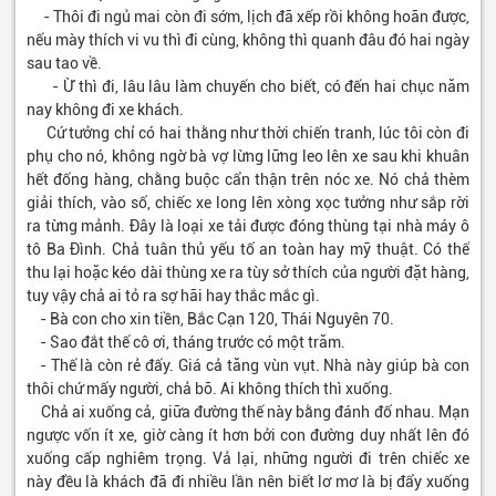
- Thôi đi ngủ mai còn đi sớm, lịch đã xếp rồi không hoãn được,
nếu mày thích vi vu thì đi cùng, không thì quanh đâu đó hai ngày
sau tao về.
- Ừ thì đi, lâu lâu làm chuyến cho biết, có đến hai chục năm
nay không đi xe khách.
Cứ tưởng chỉ có hai thằng như thời chiến tranh, lúc tôi còn đi
phụ cho nó, không ngờ bà vợ lừng lững leo lên xe sau khi khuân
hết đống hàng, chằng buộc cẩn thận trên nóc xe. Nó chả thèm
giải thích, vào số, chiếc xe long lên xòng xọc tưởng như sắp rời
ra từng mảnh. Đây là loại xe tải được đóng thùng tại nhà máy ô
tô Ba Đình. Chả tuân thủ yếu tố an toàn hay mỹ thuật. Có thể
thu lại hoặc kéo dài thùng xe ra tùy sở thích của người đặt hàng,
tuy vậy chả ai tỏ ra sợ hãi hay thắc mắc gì.
- Bà con cho xin tiền, Bắc Cạn 120, Thái Nguyên 70.
- Sao đắt thế cô ơi, tháng trước có một trăm.
- Thế là còn rẻ đấy. Giá cả tăng vùn vụt. Nhà này giúp bà con
thôi chứ mấy người, chả bõ. Ai không thích thì xuống.
Chả ai xuống cả, giữa đường thế này bằng đánh đố nhau. Mạn
ngược vốn ít xe, giờ càng ít hơn bởi con đường duy nhất lên đó
xuống cấp nghiêm trọng. Vả lại, những người đi trên chiếc xe
này đều là khách đã đi nhiều lần nên biết lơ mơ là bị đẩy xuống