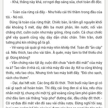
- Khá, thằng này khá, cơ ngơi đẹp sáng sủa, chơi toàn đồ độc.
- Toàn của rừng cả đấy.- Như hiểu cái thì thầm trong đầu của
tôi.- Nó nói.
Đúng là toàn của rừng thật. Chiếc bàn, là tấm gỗ nguyên khối
dài khoảng 5 mét, dày đến ba mươi phân, lên nước, nổi vân
chằng chịt, cuồn cuộn như mây giông, rồng cuốn. Cả chục chiếc
ghế vây quanh cũng vậy, dày dặn chắc chắn. Trên trần, dưới
tường phủ kín những gỗ là gỗ.
- Vẻ vang cái quái gì mà mày nhìn khiếp thế. Toàn đồ “ăn cắp”
cả. Nếu thích, tao cho vài tấm. À quên, mày làm to thế thiếu chó
gì. Đúng không?
- Vẫn chứng nào tật ấy, cuộc đời chưa “vành đôi mắt” của mày
ra à? Tao vẫn ở nhà cũ, cái nhà mày đã vào ấy. Kể ra cũng không
thiếu, nếu tao chịu. Nhưng tính tao mày biết đấy. “Đói cho sạch,
rách cho thơm”.
- Dại, dại hết sức. Các ông đã lỗi thời. Thời buổi này làm gì có
cái gì sạch sẽ hoàn toàn. Thì đấy, cái ông đen sì sì kia, nếu chịu
nhẫn một tý, chung chi một tý, giờ xoàng cũng làm phó giám đốc
chứ đâu làm cái thằng “súp phơ” đường dài, đầu chầy đít thớt.-
Cô vợ đưa đôi mắt vằn đỏ sau vài chầu rượu. Đừng nghĩ tôi say,