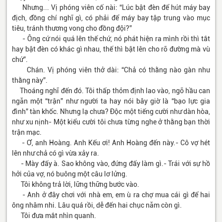
Nhưng... Vị phóng viên cố nài: “Lúc bật đèn để hút máy bay
địch, đồng chí nghĩ gì, có phải để máy bay tập trung vào mục
tiêu, tránh thương vong cho đồng đội?”
- Ông cứ nói quá lên thế chứ, nó phát hiện ra mình rồi thì tắt
hay bật đèn có khác gì nhau, thế thì bật lên cho rõ đường mà vù
chứ”.
Chán. Vị phóng viên thở dài: “Chả có thằng nào gàn như
thằng này”.
Thoáng nghĩ đến đó. Tôi thấp thỏm định lao vào, ngõ hầu can
ngăn một “trận” như người ta hay nói bây giờ là “bạo lực gia
đình” tàn khốc. Nhưng lạ chưa? Độc một tiếng cười như dàn hòa,
như xu nịnh- Một kiểu cười tôi chưa từng nghe ở thằng bạn thời
trận mạc.
- Ơ, anh Hoàng. Anh Kếu ơi! Anh Hoàng đến này.- Cô vợ hét
lên như chả có gì vừa xảy ra.
- Mày đấy à. Sao không vào, đứng đấy làm gì.- Trái với sự hồ
hởi của vợ, nó buông một câu lơ lửng.
Tôi không trả lời, lững thững bước vào.
- Anh ở đây chơi với nhà em, em ù ra chợ mua cái gì để hai
ông nhâm nhi. Lâu quá rồi, dễ đến hai chục năm còn gì.
Tôi đưa mắt nhìn quanh.