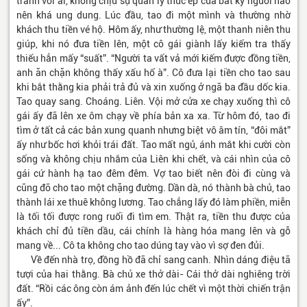
tranh với ai, không chịu sự quản lý thúc ép của bất kỳ người nào
nên khá ung dung. Lúc đầu, tao đi một mình và thường nhờ
khách thu tiền vé hộ. Hôm ấy, như thường lệ, một thanh niên thu
giúp, khi nó đưa tiền lên, một cô gái giành lấy kiểm tra thấy
thiếu hẳn mấy “suất”. “Người ta vất vả mới kiếm được đồng tiền,
anh ăn chặn không thấy xấu hổ à”. Cô đưa lại tiền cho tao sau
khi bắt thằng kia phải trả đủ và xin xuống ở ngã ba đầu dốc kia.
Tao quay sang. Choáng. Liên. Vội mở cửa xe chạy xuống thì cô
gái ấy đã lên xe ôm chạy về phía bản xa xa. Từ hôm đó, tao đi
tìm ở tất cả các bản xung quanh nhưng biệt vô âm tín, “đôi mắt”
ấy như bốc hơi khỏi trái đất. Tao mất ngủ, ánh mắt khi cười còn
sống và không chịu nhắm của Liên khi chết, và cái nhìn của cô
gái cứ hành hạ tao đêm đêm. Vợ tao biết nên đòi đi cùng và
cũng đỡ cho tao một chặng đường. Dần dà, nó thành bà chủ, tao
thành lái xe thuê không lương. Tao chẳng lấy đó làm phiền, miễn
là tối tối được rong ruổi đi tìm em. Thật ra, tiền thu được của
khách chỉ đủ tiền dầu, cái chính là hàng hóa mang lên và gỗ
mang về... Cô ta không cho tao dúng tay vào vì sợ đen đủi.
Về đến nhà trọ, đồng hồ đã chỉ sang canh. Nhìn dáng điệu tã
tượi của hai thằng. Bà chủ xe thở dài- Cái thở dài nghiêng trời
đất. “Rồi các ông còn ám ảnh đến lúc chết vì một thời chiến trận
ấy”.