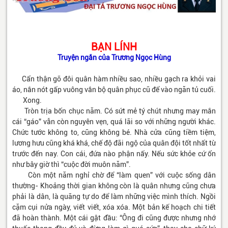
BẠN LÍNH
Truyện ngắn của Trương Ngọc Hùng
Cẩn thận gỡ đôi quân hàm nhiều sao, nhiều gạch ra khỏi vai
áo, nắn nót gấp vuông vắn bộ quân phục cũ để vào ngăn tủ cuối.
Xong.
Tròn trịa bốn chục năm. Có sứt mẻ tý chút nhưng may mắn
cái “gáo” vẫn còn nguyên vẹn, quá lãi so với những người khác.
Chức tước không to, cũng không bé. Nhà cửa cũng tiềm tiệm,
lương hưu cũng khá khá, chế độ đãi ngộ của quân đội tốt nhất từ
trước đến nay. Con cái, đứa nào phận nấy. Nếu sức khỏe cứ ổn
như bây giờ thì “cuộc đời muôn năm”.
Còn một năm nghỉ chờ để “làm quen” với cuộc sống dân
thường- Khoảng thời gian không còn là quân nhưng cũng chưa
phải là dân, là quãng tự do để làm những việc mình thích. Ngồi
cặm cụi nửa ngày, viết viết, xóa xóa. Một bản kế hoạch chi tiết
đã hoàn thành. Một cái gật đầu: “Ông đi cũng được nhưng nhớ