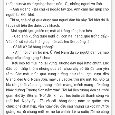
thổn thức và cả được bạo hành nữa. Ôi, những người vợ lính.
- Anh Hoàng.- Bà chủ xe ngoắc tay gọi. Anh cầm lấy, giúp cho
người ta. Đến khổ.
Thì ra, chả có gì qua được mắt người đàn bà này. Tôi biết đó là
tất cả số tiền thu được của khách.
Mọi người lục tục lên xe, mặt ai trông cũng heo héo.
- Các anh xuống dưới nghỉ đi, còn hai hàng ghế trống đấy.-
Vừa nói cô vợ của thằng bạn tôi vừa leo lên buồng lái.
- Cô lái à? Có bằng không?
- Anh hỏi chán bỏ mẹ. Ở Việt Nam đã có người đàn bà nào
được cấp bằng hạng E chưa.
Kếu kéo tôi “Kệ, nó lái vững. Xuống đây ngả lưng chút”. Lúc
đầu còn thấp thỏm nhưng qua vài chục cây số tôi đã tạm yên
tâm. Ghé mắt nhìn qua cung đường như rắn lượn, vượt đèo
Giàng, đèo Gió, Ngân Sơn, mây ùa vào xe, trời mù mịt, tối. Gió từ
bìa rừng thổi vào lang thang, mênh mang, mênh mang... “Không
khác đường Trường Sơn năm xưa”. Tôi lại liên tưởng đến cái thời
gian khổ ấy. Đến lạ. “Nó” đến khi vui, lúc buồn cả thành công và
thất bại. Ngày ấy... Tôi và cái thằng đang nằm cò quăm trên
chiếc ghế chật hẹp, vẫn ngáy đều đều sau những cú xóc như trời
giáng kia, đi chung một xe, nó lái chính. Lẽ ra cuộc đời nó cũng