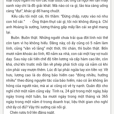
loại rượu ngâm hổ lốn các loại được các ông ca ngợi lên tận mây
xanh này chỉ là đồ giải khát. Mà nào có ra gì, lão kia càng uống
càng “đụt”, khác gì đổ hang chuột.
Kếu cấu tôi một cái, thì thầm: “Đừng chấp, rượu vào nó như
con hổ cái.” - Ông thậm thụt cái gì, tôi nói không đúng à. Chỉ
anh Hoàng là sướng, lương tháng gấp mấy lần cái xe ghẻ mang
lại.
Buồn. Buồn thật. Những người chưa trải qua đời lính nói thế
còn tạm vì họ không hiểu. Đằng này, cô ấy cũng có 5 năm làm
lính, cũng “vần vô lăng” một thời, thì chán, thì buồn thật. Bốn
mươi năm khoác áo lính, 40 năm xa nhà, con cái một tay vợ nuôi
dạy. Sau này cải tiến chế độ tiền lương và cấp hàm cao lên, còn
khá, chứ khi trước mỗi lần về phép phải tích cóp cả năm có khi
còn phải vay mượn thêm. Lúc đi lại phải ngửa tay xin tiền vợ. Về
hưu, lương cao là do đóng bảo hiểm cao “đóng nhiều, hưởng
nhiều” theo đúng nguyên tắc của bảo hiểm, nào có ăn không ăn
hỏng của người nào, mà ai ai cũng có vẻ tỵ nạnh. Quân đội cho
nghỉ chờ một năm cũng vậy. Tính ra, 24 giờ trong một ngày, bảy
ngày trong một tuần, ba mươi ngày trong một tháng và 365
ngày trong một năm ở trong doanh trại, liệu thời gian cho nghỉ
chờ ấy có đủ? Vậy thì sướng cái nỗi gì.
Chén rượu trở lên đắng ngắt.