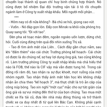
chuyển loại thành sỹ quan chỉ huy binh chủng hợp thành. Nó
cũng được bổ nhiệm Đại đội trưởng vận tải ô tô rồi chuyển
ngành làm ở Công ty xuất nhập khẩu. Mỗi người mỗi phận...
***
- Hôm nay có đi nữa không?- Bà chủ xe hỏi, giọng cao vút.
- Vưỡn.- Nó đáp gọn lỏn. Đẩy con Minsk ra khỏi cửa phòng trọ.
Quay sang tôi: “Đi với tao”.
Đèn pha xé toạc màn đêm, ngoằn ngoèo uốn lượn, dừng chờ,
hỏi. Cuối cùng đứng trên quả đồi nhìn xuống Thị xã.
- Tao đi tìm ánh mắt của Liên... Cách đây gần chục năm, sau
khi “đấm thèm” vào cái chức Trưởng phòng kế hoạch- Cái chức
có được là do chúng nể, sợ hay lợi dụng ông già, tao cũng không
rõ. Làm trưởng phòng Công ty xuất nhập khẩu mà chả hiểu thế
nào là FOB, thế nào là CIF vậy mà vẫn được tung hô. Trong cái
đống rối rắm đó, tao nhận ra sự đục khoét, mọt ruỗng của một
nhóm người. Tao nhận thấy ánh mắt hằn học khi không chấp
nhận ăn chia theo “kế hoạch 3”, mà thực chất là trò ăn cắp của
công núp bóng. Tao xin nghỉ “một cục” mặc cho sự tức giận của
ông già và sự vui mừng đến thớ lợ của bọn chúng. Tao mua một
chiếc xe Ifa tải cũ, đưa lên nhà máy đóng thùng và trở thành
chiếc xe ca duy nhất đi từ quê lên Bắc Cạn. Không phải cạnh