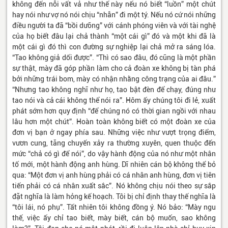
không đến nỗi vất vả như thế này nếu nó biết “luồn” một chút
hay nói như vợ nó nói chịu “nhẫn” đi một tý. Nếu nó cứ nói những
điều người ta đã “bồi dưỡng” với cánh phóng viên và với tài nghệ
của họ biết đâu lại chả thành “một cái gì” đó và một khi đã là
một cái gì đó thì con đường sự nghiệp lại chả mở ra sáng lóa.
“Tao không giả dối được”. “Thì có sao đâu, đó cũng là một phần
sự thật, mày đã góp phần làm cho cả đoàn xe không bị tàn phá
bởi những trái bom, mày có nhận nhằng công trạng của ai đâu.”
“Nhưng tao không nghĩ như họ, tao bật đèn để chạy, đúng như
tao nói và cả cái không thể nói ra”. Hôm ấy chúng tôi đi lẻ, xuất
phát sớm hơn quy định “để chúng nó có thời gian ngồi với nhau
lâu hơn một chút”. Hoàn toàn không biết có một đoàn xe của
đơn vị bạn ở ngay phía sau. Những việc như vượt trọng điểm,
vươn cung, tăng chuyến xảy ra thường xuyên, quen thuộc đến
mức “chả có gì để nói”, do vậy hành động của nó như một nhân
tố mới, một hành động anh hùng. Dĩ nhiên cán bộ không thể bỏ
qua: “Một đơn vị anh hùng phải có cá nhân anh hùng, đơn vị tiên
tiến phải có cá nhân xuất sắc”. Nó không chịu nói theo sự sắp
đặt nghĩa là làm hỏng kế hoạch. Tôi bị chỉ định thay thế nghĩa là
“tôi lái, nó phụ”. Tất nhiên tôi không đồng ý. Nó bảo: “Mày ngu
thế, việc ấy chỉ tao biết, mày biết, cán bộ muốn, sao không