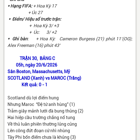
* Hạng FIFA:
+ Hoa Kỳ 17
+ Úc 27
* Điểm/ Hiệu số trước trận:
+ Hoa Kỳ 3/ +3
+ Úc: 3/ +2
* Ghi bàn
: + Hoa Kỳ: Cameron Burgess (21) phút 11’(OG);
Alex Freeman (16) phút 43’
TRẬN 30, BẢNG C
05h, ngày 20/6/2026
Sân Boston, Massachusetts, Mỹ
SCOTLAND (Xanh) vs MAROC (Trắng)
Kết quả: 0 - 1
Scotland dù lợi điểm hung
Nhưng Maroc “Đệ tứ anh hùng” (1)
Trăm giây mảnh lưới đà bung thủng (2)
Hai hiệp cầu trường chẳng nổ tung
Về thủ luân phiên thường lủng củng
Lên công đứt đoạn cứ nhì nhùng
Tây Phi bốn điểm chưa là khủng (3)