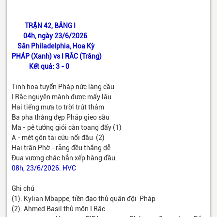
TRẬN 42, BẢNG I
04h, ngày 23/6/2026
Sân Philadelphia, Hoa Kỳ
PHÁP (Xanh) vs I RẮC (Trắng)
Kết quả: 3 - 0
Tinh hoa tuyển Pháp nức làng cầu
I Rắc nguyên mành được mấy lâu
Hai tiếng mưa to trời trút thảm
Ba pha thắng đẹp Pháp gieo sầu
Ma - pê tướng giỏi càn toang đấy (1)
A - mét gôn tài cứu nổi đâu (2)
Hai trận Phờ - răng đều thắng dễ
Đua vương chắc hẳn xếp hàng đầu.
08h, 23/6/2026. HVC
Ghi chú
(1). Kylian Mbappe, tiền đạo thủ quân đội Pháp
(2). Ahmed Basil thủ môn I Rắc