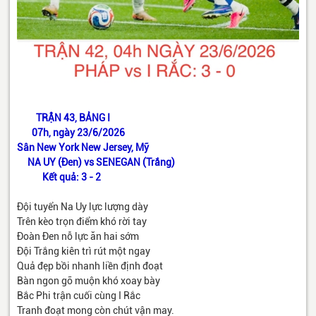
TRẬN 43, BẢNG I
07h, ngày 23/6/2026
Sân New York New Jersey, Mỹ
NA UY (Đen) vs SENEGAN (Trắng)
Kết quả: 3 - 2
Đội tuyển Na Uy lực lượng dày
Trên kèo trọn điểm khó rời tay
Đoàn Đen nỗ lực ăn hai sớm
Đội Trắng kiên trì rút một ngay
Quả đẹp bồi nhanh liền định đoạt
Bàn ngon gỡ muộn khó xoay bày
Bắc Phi trận cuối cùng I Rắc
Tranh đoạt mong còn chút vận may.