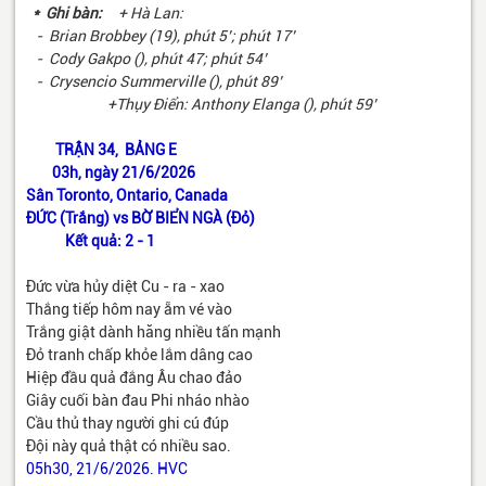
* Ghi bàn:
+ Hà Lan:
- Brian Brobbey (19), phút 5’; phút 17’
- Cody Gakpo (), phút 47; phút 54’
- Crysencio Summerville (), phút 89’
+Thụy Điển: Anthony Elanga (), phút 59’
TRẬN 34, BẢNG E
03h, ngày 21/6/2026
Sân Toronto, Ontario, Canada
ĐỨC (Trắng) vs BỜ BIỂN NGÀ (Đỏ)
Kết quả: 2 - 1
Đức vừa hủy diệt Cu - ra - xao
Thắng tiếp hôm nay ẵm vé vào
Trắng giật dành hăng nhiều tấn mạnh
Đỏ tranh chấp khỏe lắm dâng cao
Hiệp đầu quả đắng Âu chao đảo
Giây cuối bàn đau Phi nháo nhào
Cầu thủ thay người ghi cú đúp
Đội này quả thật có nhiều sao.
05h30, 21/6/2026. HVC