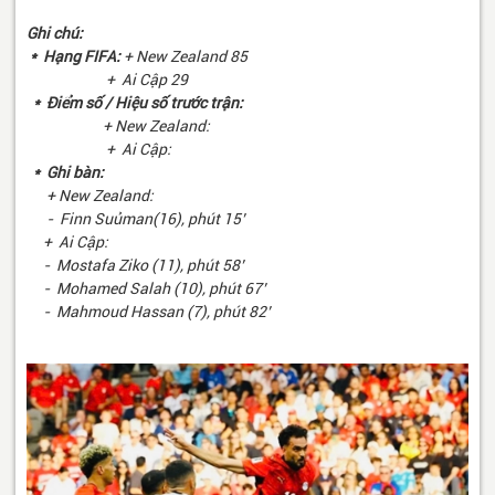
Ghi chú:
* Hạng FIFA:
+ New Zealand 85
+ Ai Cập 29
* Điểm số / Hiệu số trước trận:
+ New Zealand:
+ Ai Cập:
* Ghi bàn:
+ New Zealand:
- Finn Suủman(16), phút 15’
+ Ai Cập:
- Mostafa Ziko (11), phút 58’
- Mohamed Salah (10), phút 67’
- Mahmoud Hassan (7), phút 82’