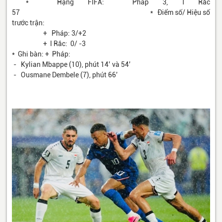
* Hạng FIFA: Pháp 3, I Rắc
57 * Điểm số/ Hiệu số
trước trận:
+ Pháp: 3/+2
+ I Rắc: 0/ -3
* Ghi bàn: + Pháp:
- Kylian Mbappe (10), phút 14’ và 54’
- Ousmane Dembele (7), phút 66’