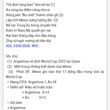
“Vô địch làng ban” lắm kẻ tài (1)
Áo cùng ba điểm cũng như ai
Hỏng pen “Bọ chét” thành chân gỗ (2)
Lập tích Messi xứng tượng đài (3)
Nỗ lực Trung Âu hòng chuyển thế
Kiên trì Nam Mỹ quyết gìn vai
Hai bàn thắng đẹp cho đầu bảng
Ứng cử ngôi vương sẽ tiến dài.
02h, 23/6/2026. HVC
Ghi chú:
(1). Argentina vô địch World Cup 2022 tại Qatar.
(2). Một trong những biệt danh của Messi.
(3). Phút 39’, Messi ghi bàn thứ 17 đứng đầu trong lịch sử
World Cup.
* Hạng FIFA: Argentina 1, Áo 24
* Điểm số/ Hiệu số trước trận:
+ Argentina: 3/+3
+ Áo: 3/+2
* Ghi bàn:
+ Argentina: