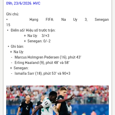
09h, 23/6/2026. HVC
Ghi chú:
* Hạng FIFA: Na Uy 3, Senegan
15
* Điểm số/ Hiệu số trước trận:
+ Na Uy: 3/+3
+ Senegan: 0/-2
* Ghi bàn:
+ Na Uy:
- Marcus Holmgren Pedersen (16), phút 43’
- Erling Haaland (9), phút 48’ và 58’
+ Senegan:
- Ismalla Sarr (18), phút 53’ và 90+3