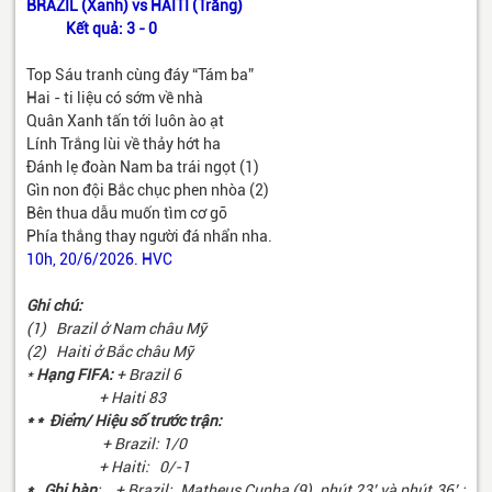
BRAZIL (Xanh) vs HAITI (Trắng)
Kết quả: 3 - 0
Top Sáu tranh cùng đáy “Tám ba”
Hai - ti liệu có sớm về nhà
Quân Xanh tấn tới luôn ào ạt
Lính Trắng lùi về thảy hớt ha
Đánh lẹ đoàn Nam ba trái ngọt (1)
Gìn non đội Bắc chục phen nhòa (2)
Bên thua dẫu muốn tìm cơ gỡ
Phía thắng thay người đá nhẩn nha.
10h, 20/6/2026. HVC
Ghi chú:
(1) Brazil ở Nam châu Mỹ
(2) Haiti ở Bắc châu Mỹ
*
Hạng FIFA:
+ Brazil 6
+ Haiti 83
*
* Điểm/ Hiệu số trước trận:
+ Brazil: 1/0
+ Haiti: 0/-1
* Ghi bàn
; + Brazil: Matheus Cunha (9), phút 23’ và phút 36’ ;