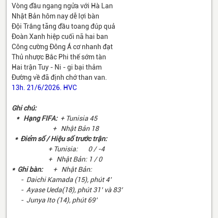
Vòng đầu ngang ngửa với Hà Lan
Nhật Bản hôm nay dễ lợi bàn
Đội Trắng tăng đầu toang đúp quả
Đoàn Xanh hiệp cuối nã hai ban
Công cường Đông Á cơ nhanh đạt
Thủ nhược Bắc Phi thế sớm tàn
Hai trận Tuy - Ni - gi bại thảm
Đường về đã định chớ than van.
13h. 21/6/2026. HVC
Ghi chú:
* Hạng FIFA:
+ Tunisia 45
+ Nhật Bản 18
* Điểm số / Hiệu số trước trận:
+ Tunisia: 0 / -4
+ Nhật Bản: 1 / 0
* Ghi bàn:
+ Nhật Bản:
- Daichi Kamada (15), phút 4’
- Ayase Ueda(18), phút 31’ và 83’
- Junya Ito (14), phút 69’