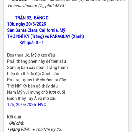
Vinicius Jusnior (7), phút 45+3’
TRẬN 32, BẢNG D
10h, ngày 20/6/2026
Sân Santa Clara, California, Mỹ
THỔ NHĨ KỲ (Trắng) vs PARAGUAY (Xanh)
Kết quả: 0 - 1
Đều thua Úc, Mỹ ở keo đầu
Phải thắng phen này để tiến sâu
Sớm bị bàn cay đoàn Trắng thảm
Liền ôm thẻ đỏ đội Xanh sầu
Pa - ra - quay thế chường ra đấy
Thổ Nhĩ Kỳ bàn gỡ thấy đâu
Nam Mỹ vui mừng chờ lượt cuối
Buồn thay Tây Á vỡ mơ cầu.
12h, 20/6/2026. HVC
Kết quả
Ghi chú:
* Hạng FIFA
: + Thổ Nhĩ Kỳ 22.