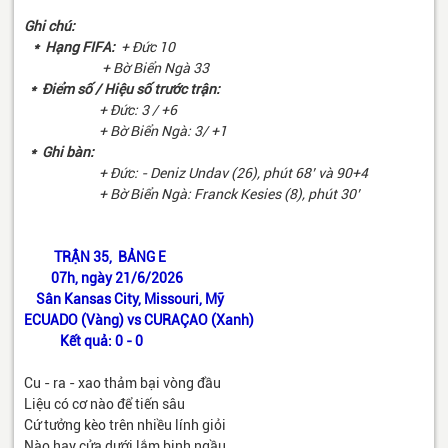
Ghi chú:
* Hạng FIFA:
+ Đức 10
+ Bờ Biển Ngà 33
* Điểm số / Hiệu số trước trận:
+ Đức: 3 / +6
+ Bờ Biển Ngà: 3/ +1
* Ghi bàn:
+ Đức: - Deniz Undav (26), phút 68’ và 90+4
+ Bờ Biển Ngà: Franck Kesies (8), phút 30’
TRẬN 35, BẢNG E
07h, ngày 21/6/2026
Sân Kansas City, Missouri, Mỹ
ECUADO (Vàng) vs CURAÇAO (Xanh)
Kết quả: 0 - 0
Cu - ra - xao thảm bại vòng đầu
Liệu có cơ nào để tiến sâu
Cứ tưởng kèo trên nhiều lính giỏi
Nào hay cửa dưới lắm binh ngầu