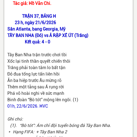
Tác giả: Hồ Văn Chi.
TRẬN 37, BẢNG H
23 h, ngày 21/6/2026
Sân Atlanta, bang Georgia, Mỹ
TÂY BAN NHA (Đỏ) vs Ả RẬP XÊ ÚT (Trắng)
Kết quả: 4 - 0
Tây Ban Nha trận trước chơi tồi
Xốc lại tinh thần quyết chiến thôi
Trắng phải toàn tâm lo bất tận
Đỏ đua tổng lực tấn liên hồi
Ăn ba hiệp trước Âu mừng rỡ
Thêm một tăng sau Á rụng rời
Phá vỡ hoài nghi về sức mạnh
Binh đoàn “Bò tót” mộng lên ngôi. (1)
01h, 22/6/2026. HVC
Ghi chú:
(1). “Bò tót”: Ám chỉ đội tuyển bóng đá Tây Ban Nha.
* Hạng FIFA: + Tây Ban Nha 2