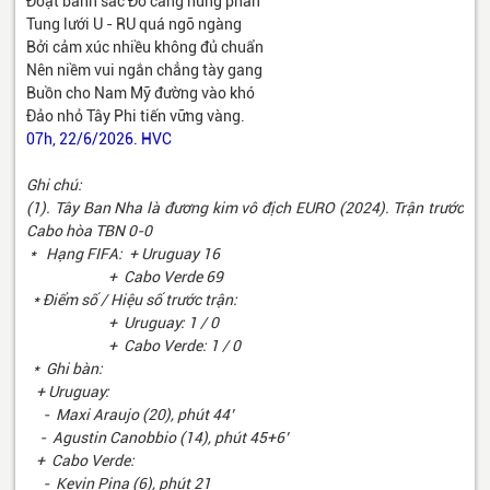
Đoạt banh sắc Đỏ càng hưng phấn
Tung lưới U - RU quá ngỡ ngàng
Bởi cảm xúc nhiều không đủ chuẩn
Nên niềm vui ngắn chẳng tày gang
Buồn cho Nam Mỹ đường vào khó
Đảo nhỏ Tây Phi tiến vững vàng.
07h, 22/6/2026. HVC
Ghi chú:
(1). Tây Ban Nha là đương kim vô địch EURO (2024). Trận trước
Cabo hòa TBN 0-0
* Hạng FIFA: + Uruguay 16
+ Cabo Verde 69
* Điểm số / Hiệu số trước trận:
+ Uruguay: 1 / 0
+ Cabo Verde: 1 / 0
* Ghi bàn:
+ Uruguay:
- Maxi Araujo (20), phút 44’
- Agustin Canobbio (14), phút 45+6’
+ Cabo Verde:
- Kevin Pina (6), phút 21