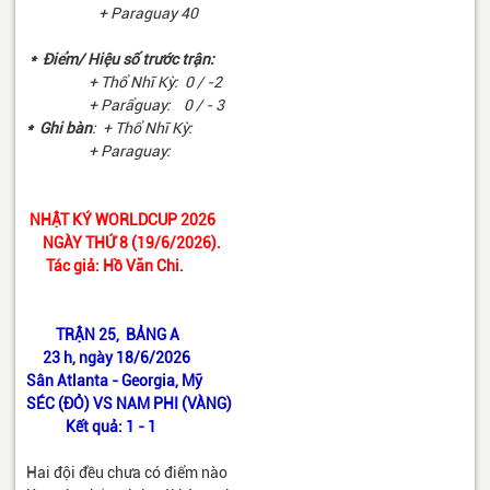
+ Paraguay 40
* Điểm/ Hiệu số trước trận:
+ Thổ Nhĩ Kỳ: 0 / -2
+ Parẩguay: 0 / - 3
* Ghi bàn
: + Thổ Nhĩ Kỳ:
+ Paraguay:
NHẬT KÝ WORLDCUP 2026
NGÀY THỨ 8 (19/6/2026).
Tác giả: Hồ Văn Chi.
TRẬN 25, BẢNG A
23 h, ngày 18/6/2026
Sân Atlanta - Georgia, Mỹ
SÉC (ĐỎ) VS NAM PHI (VÀNG)
Kết quả: 1 - 1
Hai đội đều chưa có điểm nào