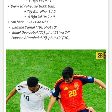
+ Ả Rập Xê Út 61
* Điểm số / Hiệu số trước trận:
+ Tây Ban Nha: 1 / 0
+ Ả Rập Xê Út: 1 / 0
* Ghi bàn: + Tây Ban Nha:
- Lamine Yamal (19), phút 10’
- Mikel Oyarzabal (21), phút 21’ và 24’
- Hassan Altambakti (5), phút 49’ (OG)