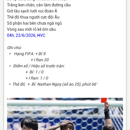
Trắng ken chân, cản lắm đường cầu
Giờ lâu sạch lưới vui đoàn Á
Thẻ đỏ thua người cực đội Âu
Số phận hai bên chưa ngã ngũ
Vòng sau mới rõ kẻ ôm sầu.
04h, 22/6/2026, HVC
Ghi chú
:
* Hạng FIFA: + Bỉ 9
+ I Ran 20
* Điểm số / Hiệu số trước trận:
+ Bỉ: 1 / 0
+ I Ran: 1 / 0
* Thẻ đỏ;
+ Bỉ: Nathan Ngoy (số áo 25), phút 66’