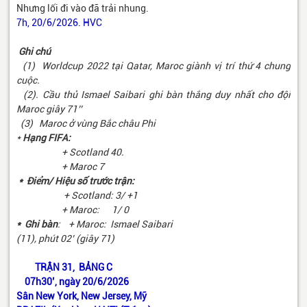
Nhưng lối đi vào đã trải nhung.
7h, 20/6/2026. HVC
Ghi chú
(1) Worldcup 2022 tại Qatar, Maroc giành vị trí thứ 4 chung
cuộc.
(2). Cầu thủ Ismael Saibari ghi bàn thắng duy nhất cho đội
Maroc giây 71’’
(3) Maroc ở vùng Bắc châu Phi
*
Hạng FIFA:
+ Scotland 40.
+ Maroc 7
* Điểm/ Hiệu số trước trận:
+ Scotland: 3/ +1
+ Maroc: 1/ 0
* Ghi bàn
: + Maroc: Ismael Saibari
(11), phút 02’ (giây 71)
TRẬN 31, BẢNG C
07h30’, ngày 20/6/2026
Sân New York, New Jersey, Mỹ