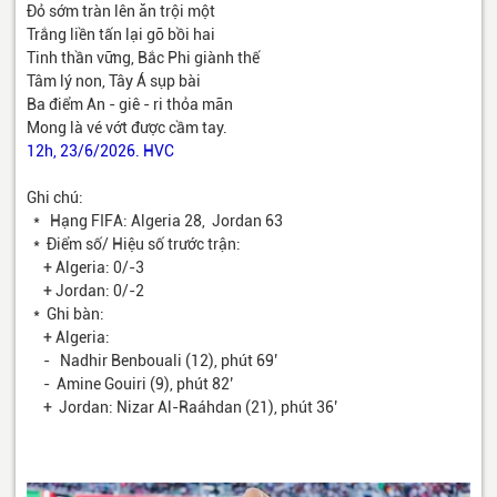
Đỏ sớm tràn lên ăn trội một
Trắng liền tấn lại gỡ bồi hai
Tinh thần vững, Bắc Phi giành thế
Tâm lý non, Tây Á sụp bài
Ba điểm An - giê - ri thỏa mãn
Mong là vé vớt được cầm tay.
12h, 23/6/2026. HVC
Ghi chú:
* Hạng FIFA: Algeria 28, Jordan 63
* Điểm số/ Hiệu số trước trận:
+ Algeria: 0/-3
+ Jordan: 0/-2
* Ghi bàn:
+ Algeria:
- Nadhir Benbouali (12), phút 69’
- Amine Gouiri (9), phút 82’
+ Jordan: Nizar Al-Raáhdan (21), phút 36’