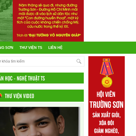
NG SƠN
THƯ VIỆN TS
LIÊN HỆ
ĂN HỌC - NGHỆ THUẬT TS
THƯ VIỆN VIDEO