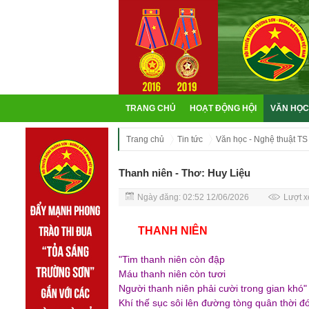
TRANG CHỦ
HOẠT ĐỘNG HỘI
VĂN HỌC
Trang chủ
Tin tức
Văn học - Nghệ thuật TS
Thanh niên - Thơ: Huy Liệu
Ngày đăng: 02:52 12/06/2026
Lượt x
THANH NIÊN
"Tim thanh niên còn đập
Máu thanh niên còn tươi
Người thanh niên phải cười trong gian khó"
Khí thế sục sôi lên đường tòng quân thời đ