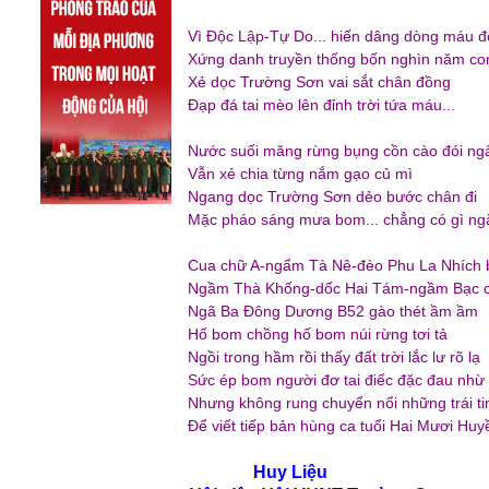
Vì Độc Lập-Tự Do... hiến dâng dòng máu đ
Xứng danh truyền thống bốn nghìn năm co
Xẻ dọc Trường Sơn vai sắt chân đồng
Đạp đá tai mèo lên đỉnh trời tứa máu...
Nước suối măng rừng bụng cồn cào đói ng
Vẫn xẻ chia từng nắm gạo củ mì
Ngang dọc Trường Sơn dẻo bước chân đi
Mặc pháo sáng mưa bom... chẳng có gì ngă
Cua chữ A-ngẩm Tà Nê-đèo Phu La Nhích bo
Ngầm Thà Khống-dốc Hai Tám-ngầm Bạc 
Ngã Ba Đông Dương B52 gào thét ầm ầ
Hố bom chồng hố bom núi rừng tơi tả
Ngồi trong hầm rồi thấy đất trời lắc lư rõ lạ
Sức ép bom người đơ tai điếc đặc đau nhừ
Nhưng không rung chuyển nổi những trái t
Để viết tiếp bản hùng ca tuổi Hai Mươi Huyề
Huy Liệu