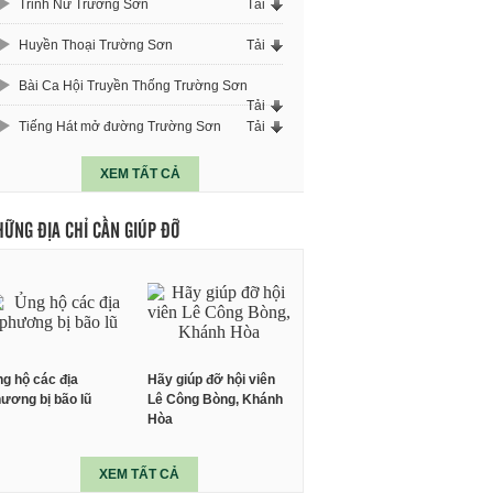
Trinh Nữ Trường Sơn
Tải
Huyền Thoại Trường Sơn
Tải
Bài Ca Hội Truyền Thống Trường Sơn
Tải
Tiếng Hát mở đường Trường Sơn
Tải
XEM TẤT CẢ
HỮNG ĐỊA CHỈ CẦN GIÚP ĐỠ
g hộ các địa
Hãy giúp đỡ hội viên
ương bị bão lũ
Lê Công Bòng, Khánh
Hòa
XEM TẤT CẢ