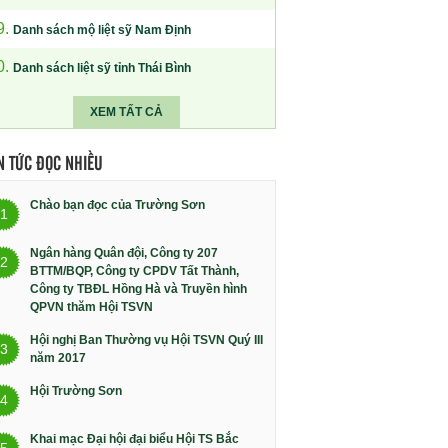
9.
Danh sách mộ liệt sỹ Nam Định
0.
Danh sách liệt sỹ tỉnh Thái Bình
XEM TẤT CẢ
N TỨC ĐỌC NHIỀU
Chào bạn đọc của Trường Sơn
1
Ngân hàng Quân đội, Công ty 207
2
BTTM/BQP, Công ty CPDV Tất Thành,
Công ty TBĐL Hồng Hà và Truyền hình
QPVN thăm Hội TSVN
Hội nghị Ban Thường vụ Hội TSVN Quý III
3
năm 2017
Hội Trường Sơn
4
Khai mạc Đại hội đại biểu Hội TS Bắc
5