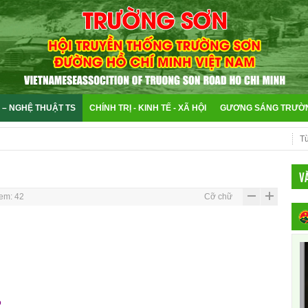
 – NGHỆ THUẬT TS
CHÍNH TRỊ - KINH TẾ - XÃ HỘI
GƯƠNG SÁNG TRƯỜ
V
em: 42
Cỡ chữ
ó