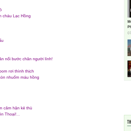
ỏ
n cháu Lạc Hồng
M
Ph
0
ấu
n nổi bước chân người lính!
m rơi thình thịch
còn nhuốm máu hồng
m
im căm hận kẻ thù
n Thoại!...
TH