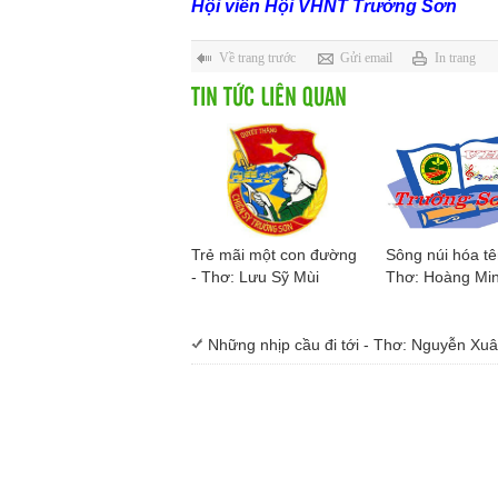
Hội viên Hội VHNT Trường Sơn
Về trang trước
Gửi email
In trang
TIN TỨC LIÊN QUAN
Trẻ mãi một con đường
Sông núi hóa tê
- Thơ: Lưu Sỹ Mùi
Thơ: Hoàng Mi
Những nhịp cầu đi tới - Thơ: Nguyễn Xu