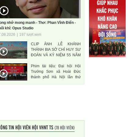
ong nhớ mong manh - Thơ: Phan Vĩnh Điển -
ối khí: Opus Studio
7.08.2026
|
197 lượt xem
CLIP ẢNH .LỄ KHÁNH
THÀNH BIA SỞ CHỈ HUY SƯ
ĐOÀN VÀ KỶ NIỆM 55 NĂM
THÀNH LẬP SƯ ĐOÀN 471
Phim tài liệu: Đại hội Hội
ANH HÙNG
Trường Sơn xã Hoài Đức
thành phố Hà Nội lần thứ
nhất, nhiệm kì 2026-2031
ÔNG TIN HỘI VIÊN HỘI VHNT TS
(78 HỘI VIÊN)