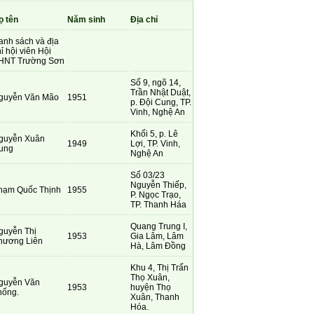
ọ tên
Năm sinh
Địa chỉ
anh sách và địa
ỉ hội viên Hội
HNT Trường Sơn
Số 9, ngõ 14,
Trần Nhật Duật,
guyễn Văn Mão
1951
p. Đội Cung, TP.
Vinh, Nghệ An
Khối 5, p. Lê
guyễn Xuân
1949
Lợi, TP. Vinh,
ung
Nghệ An
Số 03/23
Nguyễn Thiếp,
hạm Quốc Thịnh
1955
P. Ngọc Trạo,
TP. Thanh Háa
Quang Trung I,
guyễn Thị
1953
Gia Lâm, Lâm
hương Liên
Hà, Lâm Đồng
Khu 4, Thị Trấn
Thọ Xuân,
guyễn Văn
1953
huyện Thọ
hống.
Xuân, Thanh
Hóa.