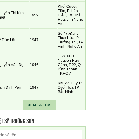
Khối Quyết
Tiến, P. Hàa
guyễn Thị Kim
1959
Hiếu, TX. Thái
hoa
Hòa, tỉnh Nghệ
An.
Số 47, Đặng
Thúc Hứa, P.
ê Đức Lân
1947
Trường Thi, TP.
Vinh, Nghệ An
117/106B
Nguyễn Hữu
guyễn Văn Dụ
1946
Cảnh, P.22, Q.
Bình Thạnh,
TP.HCM
Khu An Huy, P.
àm Đình Văn
1947
Suối Hoa,TP
Bắc Ninh
XEM TẤT CẢ
ỆT SỸ TRƯỜNG SƠN