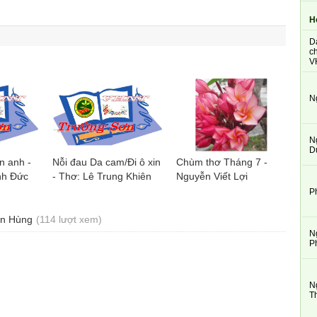
H
D
ch
V
N
N
D
n anh -
Nỗi đau Da cam/Đi ô xin
Chùm thơ Tháng 7 -
nh Đức
- Thơ: Lê Trung Khiên
Nguyễn Viết Lợi
P
ân Hùng
(114 lượt xem)
N
P
N
T