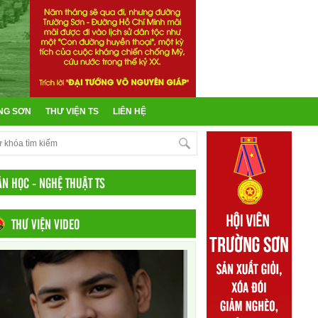
NG SƠN
THƯ VIỆN TS
LIÊN HỆ
ĂN HỌC - NGHỆ THUẬT TS
THƯ VIỆN VIDEO