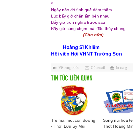
*
Ngày nào đó tình quê đằm thắm
Lúc bấy giờ chăn ấm bên nhau
Bấy giờ trọn nghĩa trước sau
Bấy giờ cùng chụm mái đầu thủy chung
(Còn nữa)
Hoàng Sĩ Khiêm
Hội viên Hội VHNT Trường Sơn
Về trang trước
Gửi email
In trang
TIN TỨC LIÊN QUAN
Trẻ mãi một con đường
Sông núi hóa tê
- Thơ: Lưu Sỹ Mùi
Thơ: Hoàng Mi