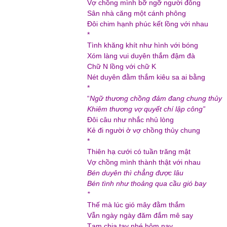
Vợ chồng mình bỡ ngỡ người đông
Sân nhà căng một cánh phông
Đôi chim hạnh phúc kết lồng với nhau
*
Tình khăng khít như hình với bóng
Xóm làng vui duyên thắm đậm đà
Chữ N lồng với chữ K
Nét duyên đằm thắm kiêu sa ai bằng
*
“
Ngữ thương chồng đảm đang chung thủy
Khiêm thương vợ quyết chí lập công”
Đôi câu như nhắc nhủ lòng
Kẻ đi người ở vợ chồng thủy chung
*
Thiên hạ cưới có tuần trăng mật
Vợ chồng mình thành thật với nhau
Bén duyên thì chẳng được lâu
Bén tình như thoảng qua cầu gió bay
*
Thế mà lúc gió mây đằm thắm
Vẫn ngày ngày đăm đắm mê say
Tạm chia tay nhé hôm nay