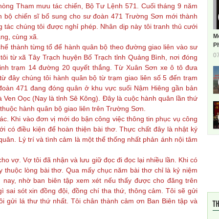
òng Tham mưu tác chiến, Bộ Tư Lệnh 571. Cuối tháng 9 năm
n bộ chiến sĩ bổ sung cho sư đoàn 471 Trường Sơn mới thành
g tác chúng tôi được nghỉ phép. Nhân dịp này tôi tranh thủ cưới
M
àng, cùng xã.
Ph
ế thành từng tổ để hành quân bộ theo đường giao liên vào sư
0
ôi từ xã Tây Trạch huyện Bố Trạch tỉnh Quảng Bình, nơi đóng
inh trạm 14 đường 20 quyết thắng. Từ Xuân Sơn xe ô tô đưa
 từ đây chúng tôi hành quân bộ từ trạm giao liên số 5 đến trạm
ư đoàn 471 đang đóng quân ở khu vực suối Nậm Hiêng gần bản
 Ven Oọc (Nay là tỉnh Sê Kông). Đây là cuộc hành quân lần thứ
 thuộc hành quân bộ giao liên trên Trường Sơn.
 Khi vào đơn vị mới do bận công việc thông tin phục vụ công
có điều kiện để hoàn thiện bài thơ. Thực chất đây là nhật ký
ân. Lý trí và tình cảm là một thể thống nhất phản ánh nội tâm
 vợ. Vợ tôi đã nhận và lưu giữ đọc đi đọc lại nhiều lần. Khi có
 ấy thuộc lòng bài thơ. Qua mấy chục năm bài thơ chỉ là kỷ niệm
m nay, nhờ ban biên tập xem xét nếu thấy được cho đăng trên
gì sai sót xin đồng đội, đồng chí tha thứ, thông cảm. Tôi sẽ gửi
tôi gửi lá thư thứ nhất. Tôi chân thành cảm ơn Ban Biên tập và
TH