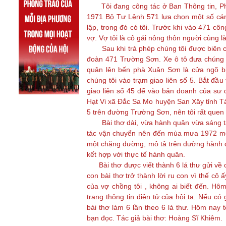
Tôi đang công tác ở Ban Thông tin, Ph
1971 Bộ Tư Lệnh 571 lựa chọn một số cá
lập, trong đó có tôi. Trước khi vào 471 côn
vợ. Vợ tôi là cô gái nông thôn người cùng l
Sau khi trả phép chúng tôi được biên ch
đoàn 471 Trường Sơn. Xe ô tô đưa chúng t
quân lên bến phà Xuân Sơn là cửa ngõ b
chúng tôi vào trạm giao liên số 5. Bắt đầu
giao liên số 45 để vào bản doanh của s
Hạt Vi xã Đắc Sa Mo huyện San Xây tỉnh Tà
5 trên đường Trường Sơn, nên tôi rất quen
Bài thơ dài, vừa hành quân vừa sáng tác.
tác vận chuyển nên đến mùa mưa 1972 mới 
một chặng đường, mô tả trên đường hành qu
kết hợp với thực tế hành quân.
Bài thơ được viết thành 6 lá thư gửi về cho
con bài thơ trở thành lời ru con vì thế cô
của vợ chồng tôi , không ai biết đến. Hô
trang thông tin điện tử của hội ta. Nếu có 
bài thơ làm 6 lần theo 6 lá thư. Hôm nay 
bạn đọc. Tác giả bài thơ: Hoàng Sĩ Khiêm.