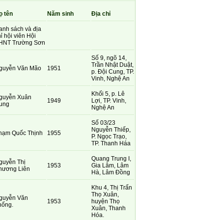
ọ tên
Năm sinh
Địa chỉ
anh sách và địa
ỉ hội viên Hội
HNT Trường Sơn
Số 9, ngõ 14,
Trần Nhật Duật,
guyễn Văn Mão
1951
p. Đội Cung, TP.
Vinh, Nghệ An
Khối 5, p. Lê
guyễn Xuân
1949
Lợi, TP. Vinh,
ung
Nghệ An
Số 03/23
Nguyễn Thiếp,
hạm Quốc Thịnh
1955
P. Ngọc Trạo,
TP. Thanh Háa
Quang Trung I,
guyễn Thị
1953
Gia Lâm, Lâm
hương Liên
Hà, Lâm Đồng
Khu 4, Thị Trấn
Thọ Xuân,
guyễn Văn
1953
huyện Thọ
hống.
Xuân, Thanh
Hóa.