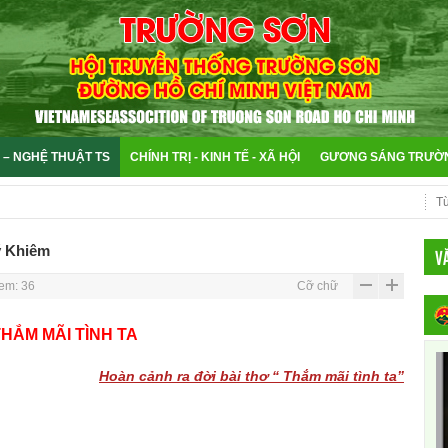
 – NGHỆ THUẬT TS
CHÍNH TRỊ - KINH TẾ - XÃ HỘI
GƯƠNG SÁNG TRƯỜ
ỹ Khiêm
V
em: 36
Cỡ chữ
HẮM MÃI TÌNH TA
Hoàn cảnh ra đời bài thơ “ Thắm mãi tình ta”