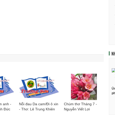
N
Ủn
ph
n anh -
Nỗi đau Da cam/Đi ô xin
Chùm thơ Tháng 7 -
nh Đức
- Thơ: Lê Trung Khiên
Nguyễn Viết Lợi