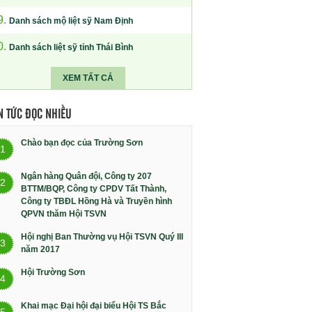
9.
Danh sách mộ liệt sỹ Nam Định
0.
Danh sách liệt sỹ tỉnh Thái Bình
XEM TẤT CẢ
N TỨC ĐỌC NHIỀU
Chào bạn đọc của Trường Sơn
1
Ngân hàng Quân đội, Công ty 207
2
BTTM/BQP, Công ty CPDV Tất Thành,
Công ty TBĐL Hồng Hà và Truyền hình
QPVN thăm Hội TSVN
Hội nghị Ban Thường vụ Hội TSVN Quý III
3
năm 2017
Hội Trường Sơn
4
Khai mạc Đại hội đại biểu Hội TS Bắc
5