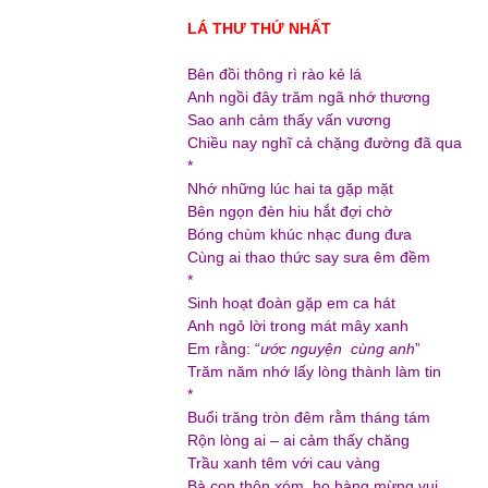
LÁ THƯ THỨ NHẤT
Bên đồi thông rì rào kẻ lá
Anh ngồi đây trăm ngã nhớ thương
Sao anh cảm thấy vấn vương
Chiều nay nghĩ cả chặng đường đã qua
*
Nhớ những lúc hai ta gặp mặt
Bên ngọn đèn hiu hắt đợi chờ
Bóng chùm khúc nhạc đung đưa
Cùng ai thao thức say sưa êm đềm
*
Sinh hoạt đoàn gặp em ca hát
Anh ngỏ lời trong mát mây xanh
Em rằng: “
ước nguyện cùng anh
”
Trăm năm nhớ lấy lòng thành làm tin
*
Buổi trăng tròn đêm rằm tháng tám
Rộn lòng ai – ai cảm thấy chăng
Trầu xanh têm với cau vàng
Bà con thôn xóm, họ hàng mừng vui