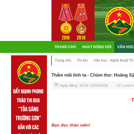
TRANG CHỦ
HOẠT ĐỘNG HỘI
VĂN HỌC
Trang chủ
Tin tức
Văn học - Nghệ thuật TS
Thắm mãi tình ta - Chùm thơ: Hoàng S
Ngày đăng: 10:54 15/06/2026
Lượt x
T
Bạn đọc thân mến!