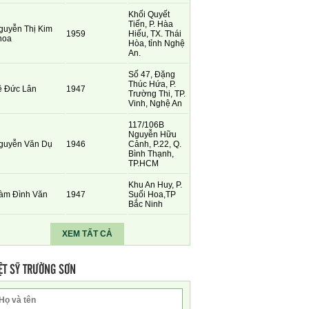
Khối Quyết
Tiến, P. Hàa
guyễn Thị Kim
1959
Hiếu, TX. Thái
hoa
Hòa, tỉnh Nghệ
An.
Số 47, Đặng
Thúc Hứa, P.
ê Đức Lân
1947
Trường Thi, TP.
Vinh, Nghệ An
117/106B
Nguyễn Hữu
guyễn Văn Dụ
1946
Cảnh, P.22, Q.
Bình Thạnh,
TP.HCM
Khu An Huy, P.
àm Đình Văn
1947
Suối Hoa,TP
Bắc Ninh
XEM TẤT CẢ
ỆT SỸ TRƯỜNG SƠN