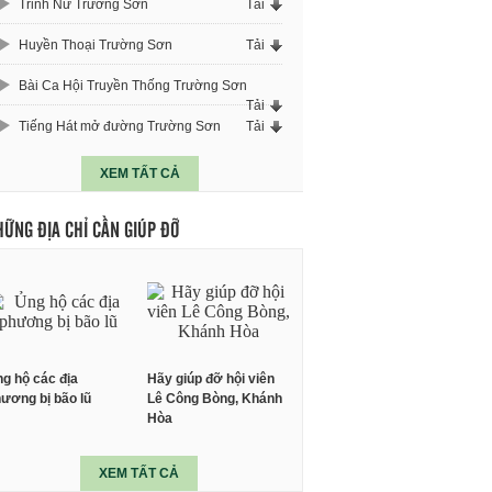
Trinh Nữ Trường Sơn
Tải
Huyền Thoại Trường Sơn
Tải
Bài Ca Hội Truyền Thống Trường Sơn
Tải
Tiếng Hát mở đường Trường Sơn
Tải
XEM TẤT CẢ
HỮNG ĐỊA CHỈ CẦN GIÚP ĐỠ
g hộ các địa
Hãy giúp đỡ hội viên
ương bị bão lũ
Lê Công Bòng, Khánh
Hòa
XEM TẤT CẢ