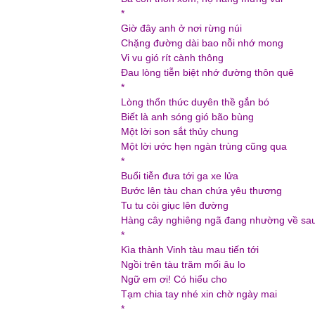
*
Giờ đây anh ở nơi rừng núi
Chặng đường dài bao nỗi nhớ mong
Vi vu gió rít cành thông
Đau lòng tiễn biệt nhớ đường thôn quê
*
Lòng thổn thức duyên thề gắn bó
Biết là anh sóng gió bão bùng
Một lời son sắt thủy chung
Một lời ước hẹn ngàn trùng cũng qua
*
Buổi tiễn đưa tới ga xe lửa
Bước lên tàu chan chứa yêu thương
Tu tu còi giục lên đường
Hàng cây nghiêng ngã đang nhường về sa
*
Kìa thành Vinh tàu mau tiến tới
Ngồi trên tàu trăm mối âu lo
Ngữ em ơi! Có hiểu cho
Tạm chia tay nhé xin chờ ngày mai
*