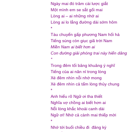
Ngày mai đó trâm cài lược giắt
Một mình em se sắt gối mai
Lòng ai – ai những nhớ ai
Lòng ai lo lắng đường dài sớm hôm
*
Tàu chuyển gấp phương Nam hối hả
Tiếng súng còn giục giã trời Nam
Miền Nam ai biết hơn ai
Con đường giải phóng trai này hiến dâng
*
Trong đêm tối bâng khuâng ý nghĩ
Tiếng của ai năn nỉ trong lòng
Xé đêm nhìn nỗi nhớ mong
Xé đêm nhìn cả tấm lòng thủy chung
*
Anh hiểu rõ Ngữ ơi tha thiết
Nghĩa vợ chồng ai biết hơn ai
Nỗi lòng khắc khoải canh dài
Ngữ ơi! Nhớ cả cành mai thiếp mời
*
Nhớ tới buổi chiều đi đăng ký