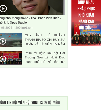
ong nhớ mong manh - Thơ: Phan Vĩnh Điển -
ối khí: Opus Studio
7.08.2026
|
200 lượt xem
CLIP ẢNH .LỄ KHÁNH
THÀNH BIA SỞ CHỈ HUY SƯ
ĐOÀN VÀ KỶ NIỆM 55 NĂM
THÀNH LẬP SƯ ĐOÀN 471
Phim tài liệu: Đại hội Hội
ANH HÙNG
Trường Sơn xã Hoài Đức
thành phố Hà Nội lần thứ
nhất, nhiệm kì 2026-2031
ÔNG TIN HỘI VIÊN HỘI VHNT TS
(78 HỘI VIÊN)