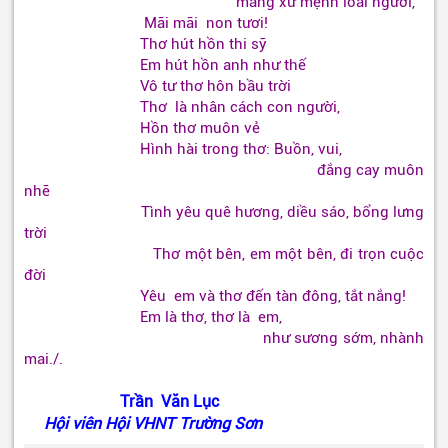
mang xứ mệnh loài người,
Mãi mãi non tươi!
Thơ hút hồn thi sỹ
Em hút hồn anh như thế
Vô tư thơ hôn bầu trời
Thơ là nhân cách con người,
Hồn thơ muôn vẻ
Hình hài trong thơ: Buồn, vui,
đắng cay muôn
nhẽ
Tình yêu quê hương, diều sáo, bổng lưng
trời
Thơ một bên, em một bên, đi trọn cuộc
đời
Yêu em và thơ đến tàn đông, tắt nắng!
Em là thơ, thơ là em,
như sương sớm, nhành
mai./.
Trần Văn Lục
Hội viên Hội VHNT Trường Sơn