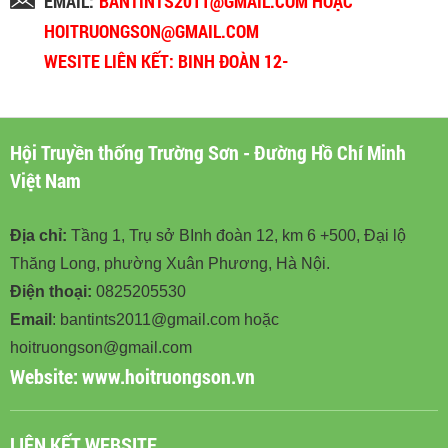
EMAIL:
BANTINTS2011@GMAIL.COM HOẶC
HOITRUONGSON@GMAIL.COM
WESITE LIÊN KẾT: BINH ĐOÀN 12-
BINHDOAN12.VN
Hội Truyền thống Trường Sơn - Đường Hồ Chí Minh
Việt Nam
Địa chỉ:
Tầng 1, Trụ sở BInh đoàn 12, km 6 +500, Đại lộ
Thăng Long, phường Xuân Phương, Hà Nội.
Điện thoại:
0825205530
Email
: bantints2011@gmail.com hoặc
hoitruongson@gmail.com
Website:
www.hoitruongson.vn
LIÊN KẾT WEBSITE