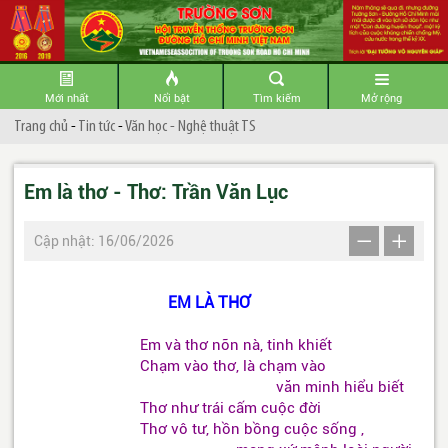
Mới nhất
Nổi bật
Tìm kiếm
Mở rộng
Trang chủ
-
Tin tức
-
Văn học - Nghệ thuật TS
Em là thơ - Thơ: Trần Văn Lục
Cập nhật: 16/06/2026
EM LÀ THƠ
Em và thơ nõn nà, tinh khiết
Chạm vào thơ, là chạm vào
văn minh hiểu biết
Thơ như trái cấm cuộc đời
Thơ vô tư, hồn bồng cuộc sống ,