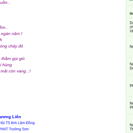
uồn...
H
D
ch
m...
V
 ngàn năm !
h
òng chảy đỏ
N
 thầm gọi gió
N
i hùng
D
ãi còn vang...!
P
N
P
ương Liên
 Hội TS tỉnh Lâm Đồng
N
T
 VHNT Trường Sơn