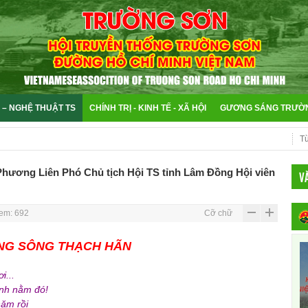
 – NGHỆ THUẬT TS
CHÍNH TRỊ - KINH TẾ - XÃ HỘI
GƯƠNG SÁNG TRƯỜ
hương Liên Phó Chủ tịch Hội TS tỉnh Lâm Đồng Hội viên
V
em: 692
Cỡ chữ
NG SÔNG THẠCH HÃN
i...
nh nằm đó!
ăm rồi