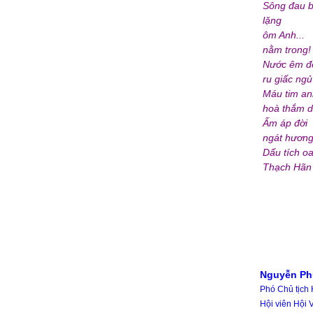
Sông đau b
lặng
ôm Anh...
nằm trong!
Nước êm đề
ru giấc ngủ
Máu tim an
hoà thắm d
Ấm áp đời
ngát hương
Dấu tích oa
Thạch Hãn m
Nguyễn Ph
Phó Chủ tịch
Hội viên Hội