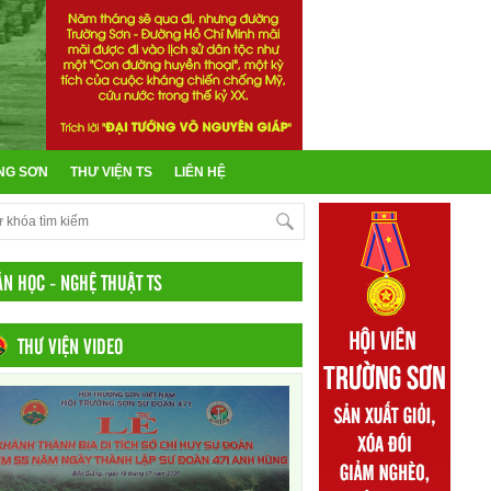
NG SƠN
THƯ VIỆN TS
LIÊN HỆ
ĂN HỌC - NGHỆ THUẬT TS
THƯ VIỆN VIDEO