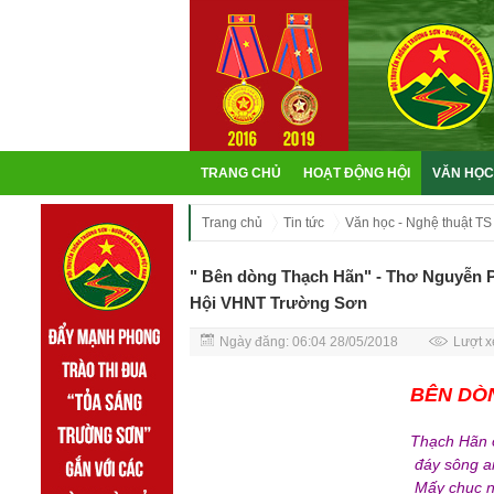
TRANG CHỦ
HOẠT ĐỘNG HỘI
VĂN HỌC
Trang chủ
Tin tức
Văn học - Nghệ thuật TS
" Bên dòng Thạch Hãn" - Thơ Nguyễn P
Hội VHNT Trường Sơn
Ngày đăng: 06:04 28/05/2018
Lượt x
BÊN DÒ
Thạch Hãn ơ
đáy sông a
Mấy chục n