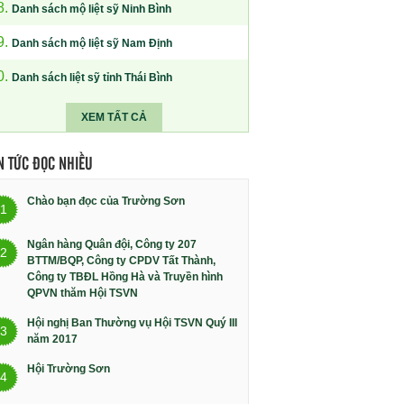
8.
Danh sách mộ liệt sỹ Ninh Bình
9.
Danh sách mộ liệt sỹ Nam Định
0.
Danh sách liệt sỹ tỉnh Thái Bình
XEM TẤT CẢ
N TỨC ĐỌC NHIỀU
Chào bạn đọc của Trường Sơn
1
Ngân hàng Quân đội, Công ty 207
2
BTTM/BQP, Công ty CPDV Tất Thành,
Công ty TBĐL Hồng Hà và Truyền hình
QPVN thăm Hội TSVN
Hội nghị Ban Thường vụ Hội TSVN Quý III
3
năm 2017
Hội Trường Sơn
4