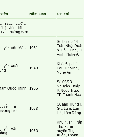
ọ tên
Năm sinh
Địa chỉ
anh sách và địa
ỉ hội viên Hội
HNT Trường Sơn
Số 9, ngõ 14,
Trần Nhật Duật,
guyễn Văn Mão
1951
p. Đội Cung, TP.
Vinh, Nghệ An
Khối 5, p. Lê
guyễn Xuân
1949
Lợi, TP. Vinh,
ung
Nghệ An
Số 03/23
Nguyễn Thiếp,
hạm Quốc Thịnh
1955
P. Ngọc Trạo,
TP. Thanh Háa
Quang Trung I,
guyễn Thị
1953
Gia Lâm, Lâm
hương Liên
Hà, Lâm Đồng
Khu 4, Thị Trấn
Thọ Xuân,
guyễn Văn
1953
huyện Thọ
hống.
Xuân, Thanh