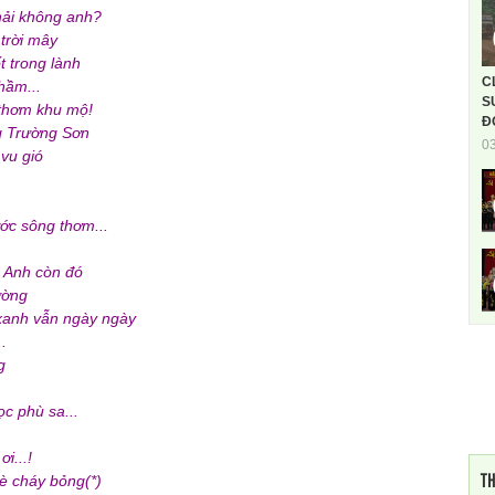
hải không anh?
trời mây
t trong lành
C
hầm...
S
thơm khu mộ!
Đ
g Trường Sơn
0
 vu gió
ớc sông thơm...
 Anh còn đó
ường
xanh vẫn ngày ngày
.
g
c phù sa...
i...!
TH
è cháy bỏng(*)