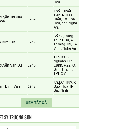
Hóa.
Khối Quyết
Tiến, P. Hàa
guyễn Thị Kim
1959
Hiếu, TX. Thái
hoa
Hòa, tỉnh Nghệ
An.
Số 47, Đặng
Thúc Hứa, P.
ê Đức Lân
1947
Trường Thi, TP.
Vinh, Nghệ An
117/106B
Nguyễn Hữu
guyễn Văn Dụ
1946
Cảnh, P.22, Q.
Bình Thạnh,
TP.HCM
Khu An Huy, P.
àm Đình Văn
1947
Suối Hoa,TP
Bắc Ninh
XEM TẤT CẢ
ỆT SỸ TRƯỜNG SƠN