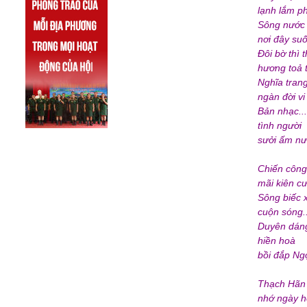
lạnh lắm p
Sông nước 
nơi đây suố
Đôi bờ thì t
hương toả 
Nghĩa tran
ngàn đời vi
Bản nhạc...
tình người
sưởi ấm nư
Chiến công
mãi kiên c
Sông biếc 
cuộn sóng..
Duyên dán
hiền hoà
bồi đắp Ngọ
Thạch Hãn ơ
nhớ ngày h