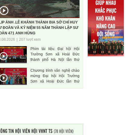
LIP ẢNH .LỄ KHÁNH THÀNH BIA SỞ CHỈ HUY
Ư ĐOÀN VÀ KỶ NIỆM 55 NĂM THÀNH LẬP SƯ
OÀN 471 ANH HÙNG
3.08.2026
|
207 lượt xem
Phim tài liệu: Đại hội Hội
Trường Sơn xã Hoài Đức
thành phố Hà Nội lần thứ
nhất, nhiệm kì 2026-2031
Chương trình văn nghệ chào
mừng Đại hội Hội Trường
Sơn xã Hoài Đức lần thứ
nhất, nhiệm kì 2026-2031
ÔNG TIN HỘI VIÊN HỘI VHNT TS
(78 HỘI VIÊN)