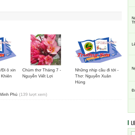
N
T
L
N
Đi ô xin
Chùm thơ Tháng 7 -
Những nhịp cầu đi tới -
 Khiên
Nguyễn Viết Lợi
Thơ: Nguyễn Xuân
Hùng
Đ
 Minh Phú
(139 lượt xem)
LI