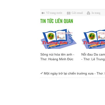
Về trang trước
Gửi email
In trang
TIN TỨC LIÊN QUAN
Sông núi hóa tên anh -
Nỗi đau Da cam/
Thơ: Hoàng Minh Đức
- Thơ: Lê Trung
Một ngày trở lại chiến trường xưa - Thơ: